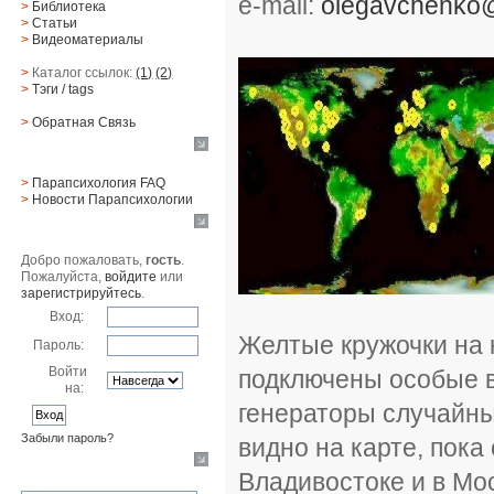
e-mail:
olegavchenko
>
Библиотека
>
Статьи
>
Видеоматериалы
>
Каталог ссылок:
(1)
(2)
>
Тэги
/ tags
>
Обратная Cвязь
Материалы
>
Парапсихология FAQ
>
Новости Парапсихологии
Юзер
Добро пожаловать,
гость
.
Пожалуйста,
войдите
или
зарегистрируйтесь
.
Вход:
Желтые кружочки на 
Пароль:
Войти
подключены особые 
на:
генераторы случайных
Забыли пароль?
видно на карте, пока
Поиск
Владивостоке и в Мо