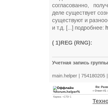
согласованно, получ
деле существует созн
существуют и разнооб
и т.д. [...] подробнее:
h
( 1)REG (RNG):
Учетная запись групп
main.helper | 754180205 
Re: Разв
«
Ответ #1 :
%forum.helper%
Карма: +170/-1
Техн