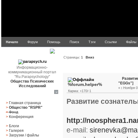
Начало
Форум
Помощь
Поиск
Тэги
Ссылки
Файлы
parapsych.ru
Страницы:
1
Вниз
Информационно-
Автор
Тема: Развитие 
коммуникационный портал
"Ru.Parapsychology"
Развитие
Общества Психических
"EGGs"]
%forum.helper%
Исследований
«
:
Ноября 07
Карма: +170/-1
Главное меню
Развитие сознатель
>
Главная страница
>
Общество "RSPR"
>
Фонд
>
Конференция
http://noosphera1.na
>
Блоги
e-mail:
sirenevka@mai
>
Галерея
>
Загрузки
/
файлы