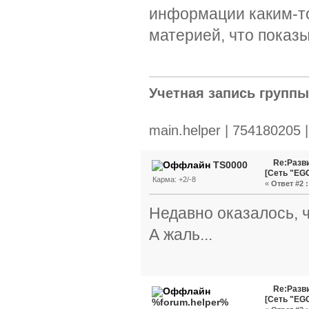
информации каким-т
материей, что пока
Учетная запись групп
main.helper | 754180205 
Re:Разви
TS0000
[Сеть "EG
Карма: +2/-8
«
Ответ #2 :
Недавно оказалось, ч
А жаль...
Re:Разви
[Сеть "EG
%forum.helper%