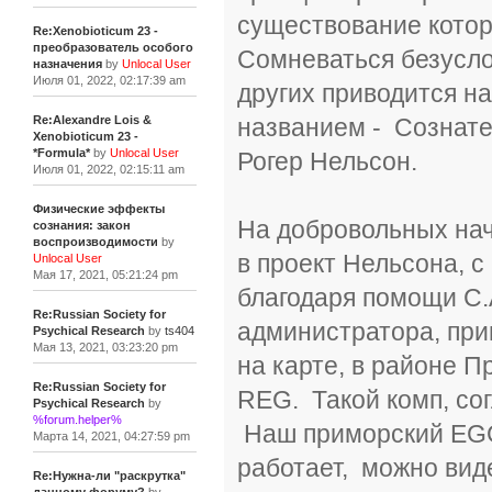
существование котор
Re:Xenobioticum 23 -
преобразователь особого
Сомневаться безуслов
назначения
by
Unlocal User
Июля 01, 2022, 02:17:39 am
других приводится н
названием - Сознат
Re:Alexandre Lois &
Xenobioticum 23 -
*Formula*
by
Unlocal User
Рогер Нельсон.
Июля 01, 2022, 02:15:11 am
Физические эффекты
На добровольных нач
сознания: закон
воспроизводимости
by
в проект Нельсона, 
Unlocal User
Мая 17, 2021, 05:21:24 pm
благодаря помощи С.
Re:Russian Society for
администратора, при
Psychical Research
by
ts404
Мая 13, 2021, 03:23:20 pm
на карте, в районе 
Re:Russian Society for
REG. Такой комп, со
Psychical Research
by
%forum.helper%
Наш приморский EGG и
Марта 14, 2021, 04:27:59 pm
работает, можно вид
Re:Нужна-ли "раскрутка"