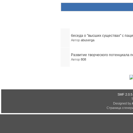
Похожие темы (2)
беседа о "высших существах" с па
Автор
abuserga
Развитие творческого потенциала п
Автор
808
SMF 2.0.5
Designed by
Страница сгенери