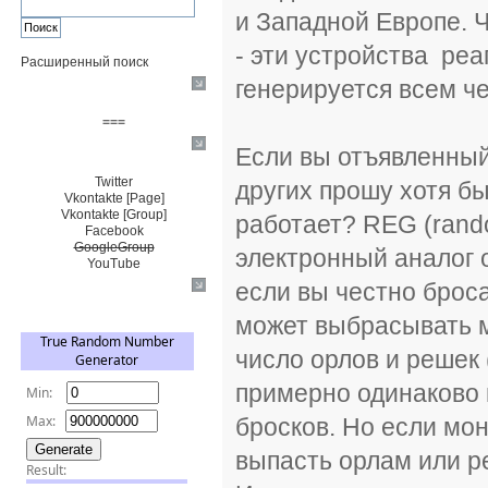
и Западной Европе. 
- эти устройства реа
Расширенный поиск
генерируется всем ч
Пожертвовать $
===
Если вы отъявленный
Сообщество+
Twitter
других прошу хотя бы
Vkontakte [Page]
Vkontakte [Group]
работает? REG (rand
Facebook
GoogleGroup
электронный аналог 
YouTube
если вы честно броса
TRNG
может выбрасывать м
число орлов и решек 
примерно одинаково 
бросков. Но если мо
выпасть орлам или р