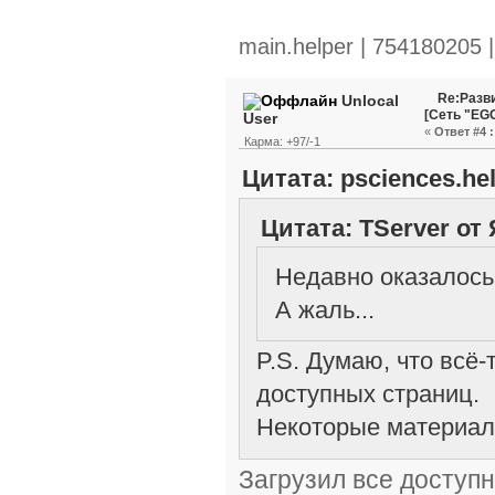
main.helper | 754180205 
Re:Разви
Unlocal
[Сеть "EG
User
«
Ответ #4 :
Карма: +97/-1
Цитата: psciences.he
Цитата: TServer от 
Недавно оказалось,
А жаль...
P.S. Думаю, что всё-
доступных страниц.
Некоторые материал
Загрузил все доступ