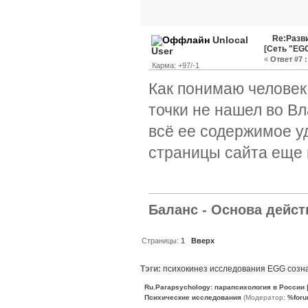
Re:Разви
Unlocal
[Сеть "EG
User
«
Ответ #7 :
Карма: +97/-1
Как понимаю человек
точки не нашел во Вл
всё ее содержимое у
страницы сайта еще 
Баланс - Основа действ
Страницы:
1
Вверх
Тэги:
психокинез
исследования
EGG
созн
Ru.Parapsychology: парапсихология в России
Психические исследования
(Модератор:
%foru