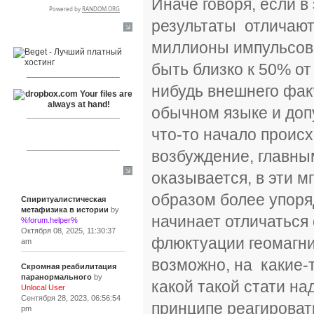
Иначе говоря, если 
результаты отличают
RSPR сотрудничает с:
миллионы импульсов 
быть близко к 50% от
___________________
нибудь внешнего фак
обычном языке и доп
___________________
что-то начало происх
___________________
возбуждение, главны
оказывается, в эти 
Сообщения
образом более упоря
Спиритуалистическая
метафизика в истории
by
начинает отличаться
%forum.helper%
Октября 08, 2025, 11:30:37
флюктуации геомагни
am
возможно, на какие-т
Скромная реабилитация
паранормального
by
какой такой стати на
Unlocal User
Сентября 28, 2023, 06:56:54
принципе реагироват
pm