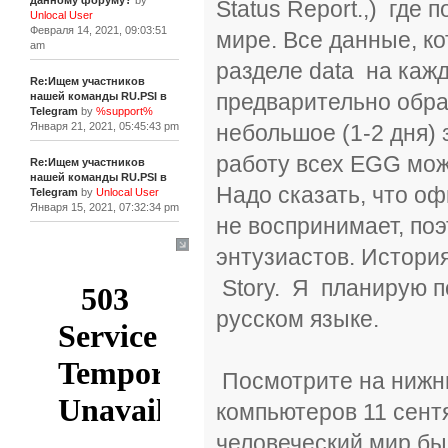
данному форуму?
by
Status Report.,) гд
Unlocal User
Февраля 14, 2021, 09:03:51
мире. Все данные, к
am
разделе data на каж
Re:Ищем участников
предварительно обра
нашей команды RU.PSI в
Telegram
by
%support%
небольшое (1-2 дня) 
Января 21, 2021, 05:45:43 pm
работу всех EGG мож
Re:Ищем участников
нашей команды RU.PSI в
Надо сказать, что о
Telegram
by
Unlocal User
Января 15, 2021, 07:32:34 pm
не воспринимает, по
энтузиастов. Истор
[+]
Story. Я планирую п
русском языке.
Посмотрите на нижни
компьютеров 11 сентя
человеческий мир бы