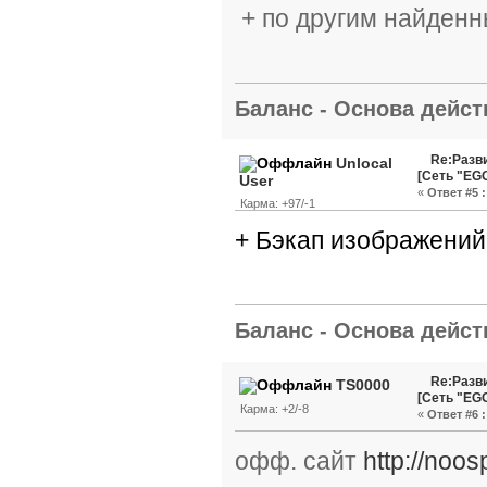
+ по другим найденн
Баланс - Основа действ
Re:Разви
Unlocal
[Сеть "EG
User
«
Ответ #5 :
Карма: +97/-1
+ Бэкап изображений т
Баланс - Основа действ
Re:Разви
TS0000
[Сеть "EG
Карма: +2/-8
«
Ответ #6 :
офф. сайт
http://noos