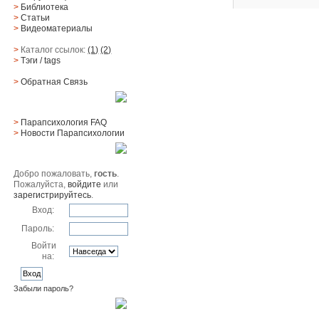
>
Библиотека
>
Статьи
>
Видеоматериалы
>
Каталог ссылок:
(1)
(2)
>
Тэги
/ tags
>
Обратная Cвязь
Материалы
>
Парапсихология FAQ
>
Новости Парапсихологии
Юзер
Добро пожаловать,
гость
.
Пожалуйста,
войдите
или
зарегистрируйтесь
.
Вход:
Пароль:
Войти
на:
Забыли пароль?
Поиск