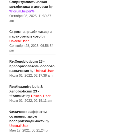
Спиритуалистическая
метафизика в истории
by
%forum.helper%
Октября 08, 2025, 11:30:37
am
Скромная реабилитация
паранормального
by
Unlocal User
Сентября 28, 2023, 06:56:54
pm
Re:Xenobioticum 23 -
преобразователь особого
назначения
by
Unlocal User
Июля 01, 2022, 02:17:39 am
Re:Alexandre Lois &
Xenobioticum 23 -
*Formula*
by
Unlocal User
Июля 01, 2022, 02:15:11 am
Физические эффекты
сознания: закон
воспроизводимости
by
Unlocal User
Мая 17, 2021, 05:21:24 pm