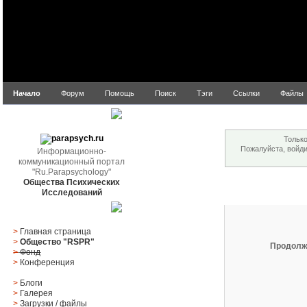
Начало
Форум
Помощь
Поиск
Тэги
Ссылки
Файлы
Внимание!
parapsych.ru
Только
Пожалуйста, войд
Информационно-
коммуникационный портал
"Ru.Parapsychology"
Общества Психических
Вход
Исследований
Главное меню
>
Главная страница
>
Общество "RSPR"
Продолж
>
Фонд
>
Конференция
>
Блоги
>
Галерея
>
Загрузки
/
файлы