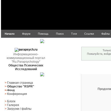
Начало
Форум
Помощь
Поиск
Тэги
Ссылки
Файлы
Внимание!
parapsych.ru
Только
Пожалуйста, войд
Информационно-
коммуникационный портал
"Ru.Parapsychology"
Общества Психических
Вход
Исследований
Главное меню
>
Главная страница
>
Общество "RSPR"
Продолж
>
Фонд
>
Конференция
>
Блоги
>
Галерея
>
Загрузки
/
файлы