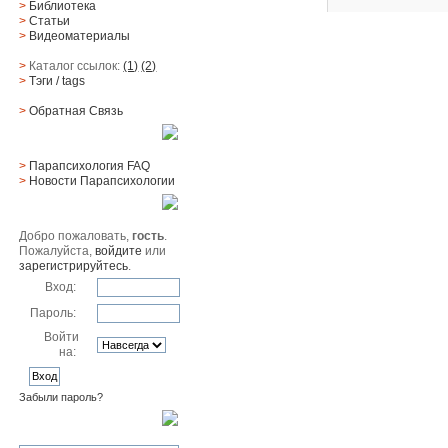
>
Библиотека
>
Статьи
>
Видеоматериалы
>
Каталог ссылок:
(1)
(2)
>
Тэги
/ tags
>
Обратная Cвязь
Материалы
>
Парапсихология FAQ
>
Новости Парапсихологии
Юзер
Добро пожаловать,
гость
.
Пожалуйста,
войдите
или
зарегистрируйтесь
.
Вход:
Пароль:
Войти
на:
Забыли пароль?
Поиск