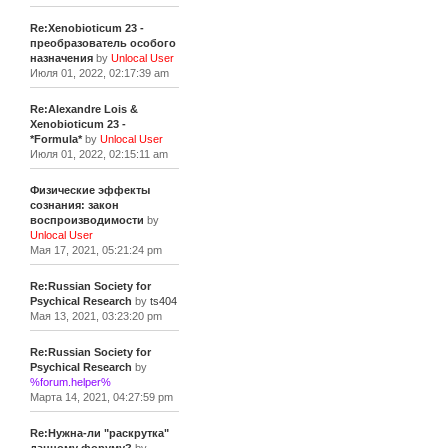
Re:Xenobioticum 23 -
преобразователь особого
назначения
by
Unlocal User
Июля 01, 2022, 02:17:39 am
Re:Alexandre Lois &
Xenobioticum 23 -
*Formula*
by
Unlocal User
Июля 01, 2022, 02:15:11 am
Физические эффекты
сознания: закон
воспроизводимости
by
Unlocal User
Мая 17, 2021, 05:21:24 pm
Re:Russian Society for
Psychical Research
by
ts404
Мая 13, 2021, 03:23:20 pm
Re:Russian Society for
Psychical Research
by
%forum.helper%
Марта 14, 2021, 04:27:59 pm
Re:Нужна-ли "раскрутка"