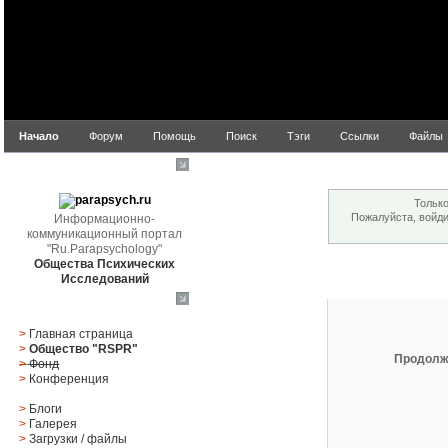
Начало
Форум
Помощь
Поиск
Тэги
Ссылки
Файлы
Внимание!
parapsych.ru
Только
Пожалуйста, войд
Информационно-
коммуникационный портал
"Ru.Parapsychology"
Общества Психических
Вход
Исследований
Главное меню
>
Главная страница
>
Общество "RSPR"
Продолж
>
Фонд
>
Конференция
>
Блоги
>
Галерея
>
Загрузки
/
файлы