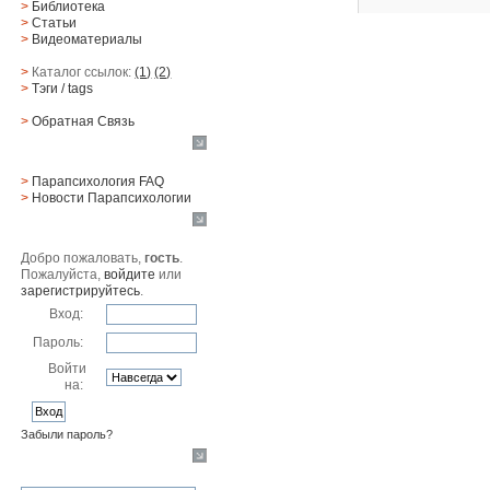
>
Библиотека
>
Статьи
>
Видеоматериалы
>
Каталог ссылок:
(1)
(2)
>
Тэги
/ tags
>
Обратная Cвязь
Материалы
>
Парапсихология FAQ
>
Новости Парапсихологии
Юзер
Добро пожаловать,
гость
.
Пожалуйста,
войдите
или
зарегистрируйтесь
.
Вход:
Пароль:
Войти
на:
Забыли пароль?
Поиск