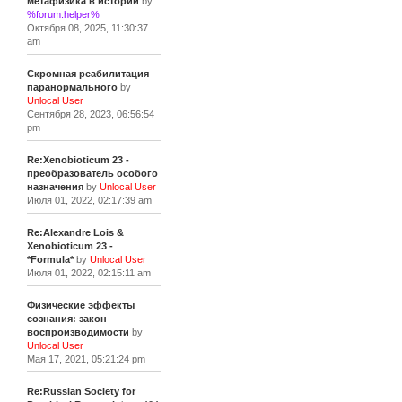
метафизика в истории
by
%forum.helper%
Октября 08, 2025, 11:30:37
am
Скромная реабилитация
паранормального
by
Unlocal User
Сентября 28, 2023, 06:56:54
pm
Re:Xenobioticum 23 -
преобразователь особого
назначения
by
Unlocal User
Июля 01, 2022, 02:17:39 am
Re:Alexandre Lois &
Xenobioticum 23 -
*Formula*
by
Unlocal User
Июля 01, 2022, 02:15:11 am
Физические эффекты
сознания: закон
воспроизводимости
by
Unlocal User
Мая 17, 2021, 05:21:24 pm
Re:Russian Society for