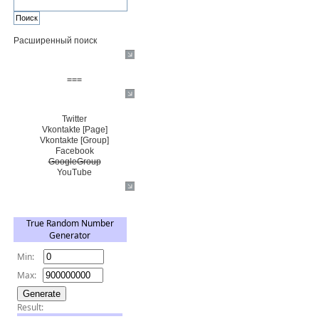
Расширенный поиск
Пожертвовать $
===
Сообщество+
Twitter
Vkontakte [Page]
Vkontakte [Group]
Facebook
GoogleGroup
YouTube
TRNG