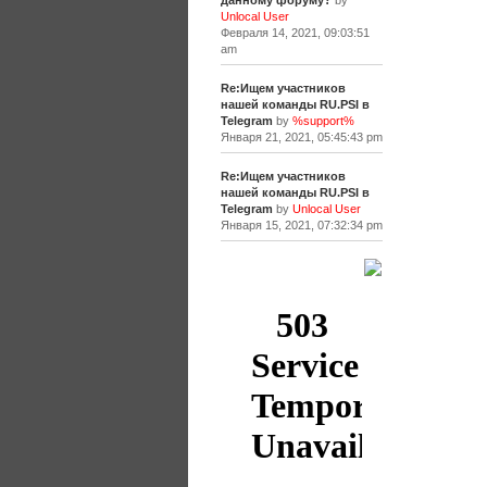
данному форуму?
by
Unlocal User
Февраля 14, 2021, 09:03:51
am
Re:Ищем участников
нашей команды RU.PSI в
Telegram
by
%support%
Января 21, 2021, 05:45:43 pm
Re:Ищем участников
нашей команды RU.PSI в
Telegram
by
Unlocal User
Января 15, 2021, 07:32:34 pm
[+]