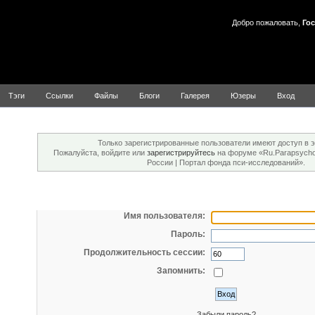
Добро пожаловать,
Гос
Тэги
Ссылки
Файлы
Блоги
Галерея
Юзеры
Вход
Внимание!
Только зарегистрированные пользователи имеют доступ в э
Пожалуйста, войдите или
зарегистрируйтесь
на форуме «Ru.Parapsychol
России | Портал фонда пси-исследований».
Вход
Имя пользователя:
Пароль:
Продолжительность сессии:
Запомнить:
Забыли пароль?