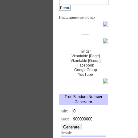
Расширенный поиск
Пожертвовать $
===
Сообщество+
Twitter
Vkontakte [Page]
Vkontakte [Group]
Facebook
GoogleGroup
YouTube
TRNG