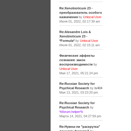
Re:Xenobioticum 23 -
преобразователь особого
назначения
by
Unlocal User
Июля 01, 2022, 02:17:39 am
Re:Alexandre Lois &
Xenobioticum 23 -
*Formula*
by
Unlocal User
Июля 01, 2022, 02:15:11 am
Физические эффекты
сознания: закон
воспроизводимости
by
Unlocal User
Мая 17, 2021, 05:21:24 pm
Re:Russian Society for
Psychical Research
by
ts404
Мая 13, 2021, 03:23:20 pm
Re:Russian Society for
Psychical Research
by
%forum.helper%
Марта 14, 2021, 04:27:59 pm
Re:Нужна-ли "раскрутка"