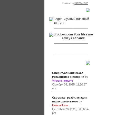
RSPR сотрудничает с:
___________________
___________________
___________________
Сообщения
Спиритуалистическая
метафизика в истории
by
%forum.helper%
Октября 08, 2025, 11:30:37
am
Скромная реабилитация
паранормального
by
Unlocal User
Сентября 28, 2023, 06:56:54
pm