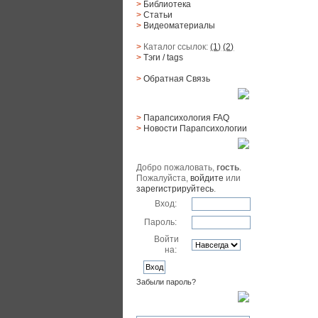
>
Библиотека
>
Статьи
>
Видеоматериалы
>
Каталог ссылок:
(1)
(2)
>
Тэги
/ tags
>
Обратная Cвязь
Материалы
>
Парапсихология FAQ
>
Новости Парапсихологии
Юзер
Добро пожаловать,
гость
.
Пожалуйста,
войдите
или
зарегистрируйтесь
.
Вход:
Пароль:
Войти
на:
Забыли пароль?
Поиск