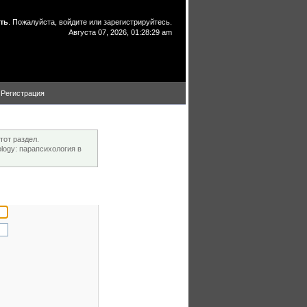
ть
. Пожалуйста,
войдите
или
зарегистрируйтесь
.
Августа 07, 2026, 01:28:29 am
Регистрация
тот раздел.
ogy: парапсихология в