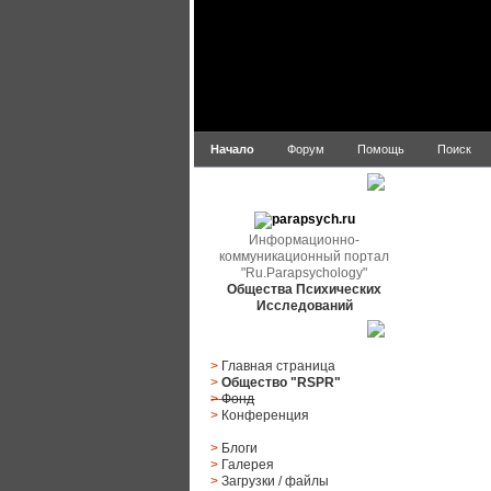
Начало
Форум
Помощь
Поиск
parapsych.ru
Информационно-
коммуникационный портал
"Ru.Parapsychology"
Общества Психических
Исследований
Главное меню
>
Главная страница
>
Общество "RSPR"
>
Фонд
>
Конференция
>
Блоги
>
Галерея
>
Загрузки
/
файлы