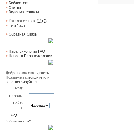
>
Библиотека
>
Статьи
>
Видеоматериалы
>
Каталог ссылок:
(1)
(2)
>
Тэги
/ tags
>
Обратная Cвязь
Материалы
>
Парапсихология FAQ
>
Новости Парапсихологии
Юзер
Добро пожаловать,
гость
.
Пожалуйста,
войдите
или
зарегистрируйтесь
.
Вход:
Пароль:
Войти
на:
Забыли пароль?
Поиск