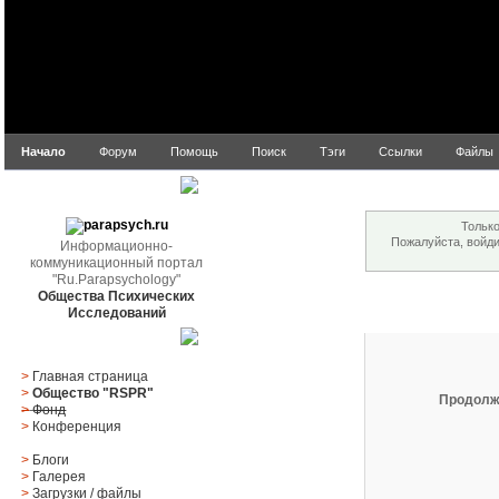
Начало
Форум
Помощь
Поиск
Тэги
Ссылки
Файлы
Внимание!
parapsych.ru
Только
Пожалуйста, войд
Информационно-
коммуникационный портал
"Ru.Parapsychology"
Общества Психических
Вход
Исследований
Главное меню
>
Главная страница
>
Общество "RSPR"
Продолж
>
Фонд
>
Конференция
>
Блоги
>
Галерея
>
Загрузки
/
файлы