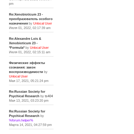
pm
Re:Xenobioticum 23 -
преобразователь особого
назначения
by
Unlocal User
Июля 01, 2022, 02:17:39 am
Re:Alexandre Lois &
Xenobioticum 23 -
*Formula*
by
Unlocal User
Июля 01, 2022, 02:15:11 am
Физические эффекты
сознания: закон
воспроизводимости
by
Unlocal User
Мая 17, 2021, 05:21:24 pm
Re:Russian Society for
Psychical Research
by
ts404
Мая 13, 2021, 03:23:20 pm
Re:Russian Society for
Psychical Research
by
%forum.helper%
Марта 14, 2021, 04:27:59 pm