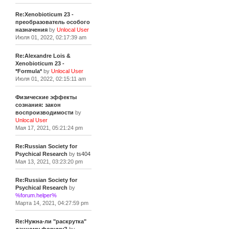
Re:Xenobioticum 23 -
преобразователь особого
назначения
by
Unlocal User
Июля 01, 2022, 02:17:39 am
Re:Alexandre Lois &
Xenobioticum 23 -
*Formula*
by
Unlocal User
Июля 01, 2022, 02:15:11 am
Физические эффекты
сознания: закон
воспроизводимости
by
Unlocal User
Мая 17, 2021, 05:21:24 pm
Re:Russian Society for
Psychical Research
by
ts404
Мая 13, 2021, 03:23:20 pm
Re:Russian Society for
Psychical Research
by
%forum.helper%
Марта 14, 2021, 04:27:59 pm
Re:Нужна-ли "раскрутка"