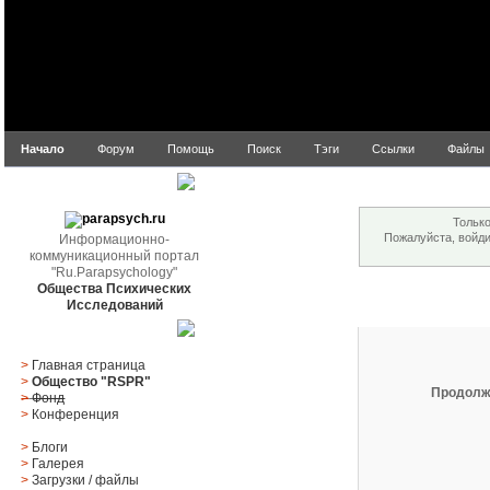
Начало
Форум
Помощь
Поиск
Тэги
Ссылки
Файлы
Внимание!
parapsych.ru
Только
Пожалуйста, войд
Информационно-
коммуникационный портал
"Ru.Parapsychology"
Общества Психических
Вход
Исследований
Главное меню
>
Главная страница
>
Общество "RSPR"
Продолж
>
Фонд
>
Конференция
>
Блоги
>
Галерея
>
Загрузки
/
файлы