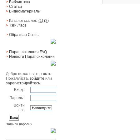
>
Библиотека
>
Статьи
>
Видеоматериалы
>
Каталог ссылок:
(1)
(2)
>
Тэги
/ tags
>
Обратная Cвязь
Материалы
>
Парапсихология FAQ
>
Новости Парапсихологии
Юзер
Добро пожаловать,
гость
.
Пожалуйста,
войдите
или
зарегистрируйтесь
.
Вход:
Пароль:
Войти
на:
Забыли пароль?
Поиск