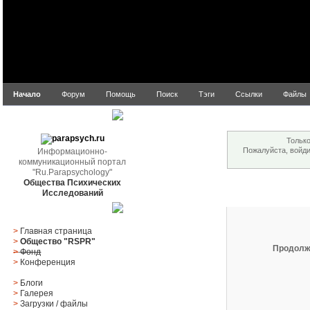
Начало
Форум
Помощь
Поиск
Тэги
Ссылки
Файлы
Внимание!
parapsych.ru
Только
Пожалуйста, войд
Информационно-
коммуникационный портал
"Ru.Parapsychology"
Общества Психических
Вход
Исследований
Главное меню
>
Главная страница
>
Общество "RSPR"
Продолж
>
Фонд
>
Конференция
>
Блоги
>
Галерея
>
Загрузки
/
файлы