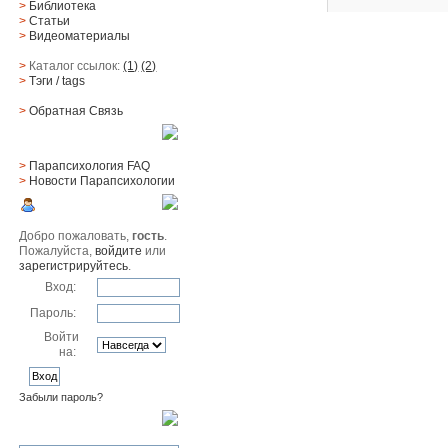
>
Библиотека
>
Статьи
>
Видеоматериалы
>
Каталог ссылок:
(1)
(2)
>
Тэги
/ tags
>
Обратная Cвязь
Материалы
>
Парапсихология FAQ
>
Новости Парапсихологии
Юзер
Добро пожаловать,
гость
.
Пожалуйста,
войдите
или
зарегистрируйтесь
.
Вход:
Пароль:
Войти
на:
Забыли пароль?
Поиск