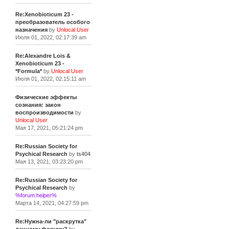
Re:Xenobioticum 23 -
преобразователь особого
назначения
by
Unlocal User
Июля 01, 2022, 02:17:39 am
Re:Alexandre Lois &
Xenobioticum 23 -
*Formula*
by
Unlocal User
Июля 01, 2022, 02:15:11 am
Физические эффекты
сознания: закон
воспроизводимости
by
Unlocal User
Мая 17, 2021, 05:21:24 pm
Re:Russian Society for
Psychical Research
by
ts404
Мая 13, 2021, 03:23:20 pm
Re:Russian Society for
Psychical Research
by
%forum.helper%
Марта 14, 2021, 04:27:59 pm
Re:Нужна-ли "раскрутка"