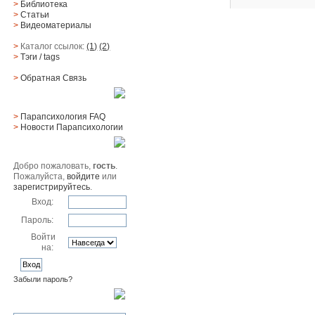
>
Библиотека
>
Статьи
>
Видеоматериалы
>
Каталог ссылок:
(1)
(2)
>
Тэги
/ tags
>
Обратная Cвязь
Материалы
>
Парапсихология FAQ
>
Новости Парапсихологии
Юзер
Добро пожаловать,
гость
.
Пожалуйста,
войдите
или
зарегистрируйтесь
.
Вход:
Пароль:
Войти
на:
Забыли пароль?
Поиск