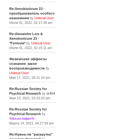
Re:Xenobioticum 23 -
преобразователь особого
назначения
by
Unlocal User
Июля 01, 2022, 02:17:39 am
Re:Alexandre Lois &
Xenobioticum 23 -
*Formula*
by
Unlocal User
Июля 01, 2022, 02:15:11 am
Физические эффекты
сознания: закон
воспроизводимости
by
Unlocal User
Мая 17, 2021, 05:21:24 pm
Re:Russian Society for
Psychical Research
by
ts404
Мая 13, 2021, 03:23:20 pm
Re:Russian Society for
Psychical Research
by
%forum.helper%
Марта 14, 2021, 04:27:59 pm
Re:Нужна-ли "раскрутка"