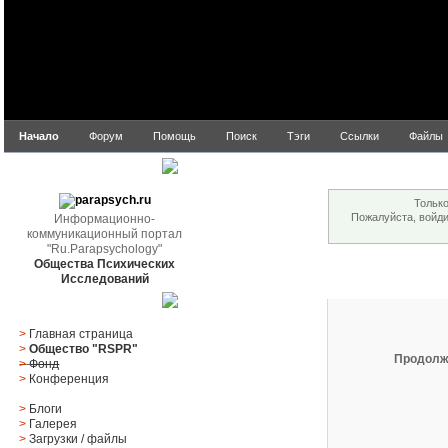
Начало
Форум
Помощь
Поиск
Тэги
Ссылки
Файлы
Внимание!
parapsych.ru
Только
Пожалуйста, войд
Информационно-
коммуникационный портал
"Ru.Parapsychology"
Общества Психических
Вход
Исследований
Главное меню
>
Главная страница
>
Общество "RSPR"
Продолж
>
Фонд
>
Конференция
>
Блоги
>
Галерея
>
Загрузки
/
файлы