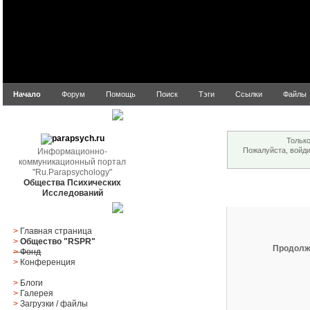
Начало
Форум
Помощь
Поиск
Тэги
Ссылки
Файлы
Внимание!
parapsych.ru
Только
Пожалуйста, войд
Информационно-
коммуникационный портал
"Ru.Parapsychology"
Общества Психических
Вход
Исследований
Главное меню
>
Главная страница
>
Общество "RSPR"
Продолж
>
Фонд
>
Конференция
>
Блоги
>
Галерея
>
Загрузки
/
файлы