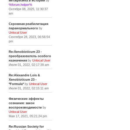
метафизика в истории
by
%forum.helper%
Октября 08, 2025, 11:30:37
am
Скромная реабилитация
паранормального
by
Unlocal User
Сентября 28, 2023, 06:56:54
pm
Re:Xenobioticum 23 -
преобразователь особого
назначения
by
Unlocal User
Июля 01, 2022, 02:17:39 am
Re:Alexandre Lois &
Xenobioticum 23 -
*Formula*
by
Unlocal User
Июля 01, 2022, 02:15:11 am
Физические эффекты
сознания: закон
воспроизводимости
by
Unlocal User
Мая 17, 2021, 05:21:24 pm
Re:Russian Society for