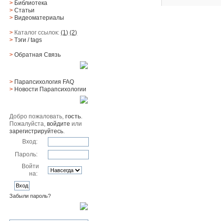
>
Библиотека
>
Статьи
>
Видеоматериалы
>
Каталог ссылок:
(1)
(2)
>
Тэги
/ tags
>
Обратная Cвязь
Материалы
>
Парапсихология FAQ
>
Новости Парапсихологии
Юзер
Добро пожаловать,
гость
.
Пожалуйста,
войдите
или
зарегистрируйтесь
.
Вход:
Пароль:
Войти
на:
Забыли пароль?
Поиск