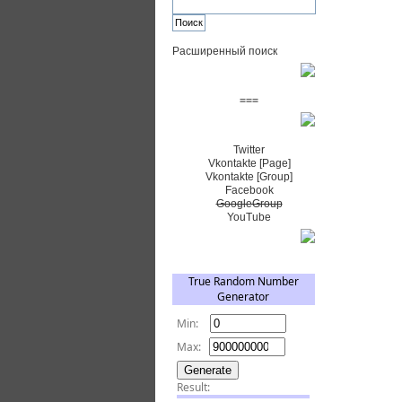
Расширенный поиск
Пожертвовать $
===
Сообщество+
Twitter
Vkontakte [Page]
Vkontakte [Group]
Facebook
GoogleGroup
YouTube
TRNG