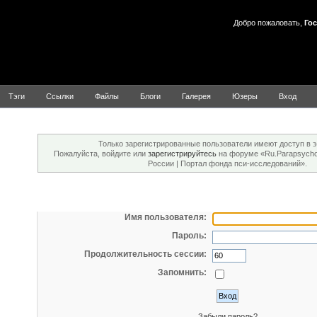
Добро пожаловать,
Гос
Тэги
Ссылки
Файлы
Блоги
Галерея
Юзеры
Вход
Внимание!
Только зарегистрированные пользователи имеют доступ в э
Пожалуйста, войдите или
зарегистрируйтесь
на форуме «Ru.Parapsychol
России | Портал фонда пси-исследований».
Вход
Имя пользователя:
Пароль:
Продолжительность сессии:
Запомнить:
Забыли пароль?