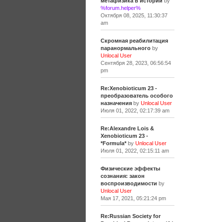
метафизика в истории
by
%forum.helper%
Октября 08, 2025, 11:30:37
am
Скромная реабилитация
паранормального
by
Unlocal User
Сентября 28, 2023, 06:56:54
pm
Re:Xenobioticum 23 -
преобразователь особого
назначения
by
Unlocal User
Июля 01, 2022, 02:17:39 am
Re:Alexandre Lois &
Xenobioticum 23 -
*Formula*
by
Unlocal User
Июля 01, 2022, 02:15:11 am
Физические эффекты
сознания: закон
воспроизводимости
by
Unlocal User
Мая 17, 2021, 05:21:24 pm
Re:Russian Society for