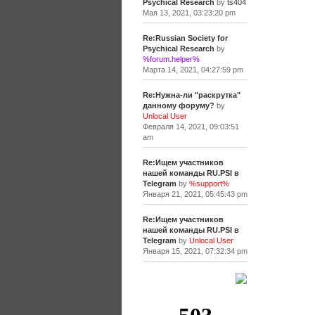
Psychical Research
by
ts404
Мая 13, 2021, 03:23:20 pm
Re:Russian Society for
Psychical Research
by
%forum.helper%
Марта 14, 2021, 04:27:59 pm
Re:Нужна-ли "раскрутка"
данному форуму?
by
Unlocal User
Февраля 14, 2021, 09:03:51
am
Re:Ищем участников
нашей команды RU.PSI в
Telegram
by
%support%
Января 21, 2021, 05:45:43 pm
Re:Ищем участников
нашей команды RU.PSI в
Telegram
by
Unlocal User
Января 15, 2021, 07:32:34 pm
[+]