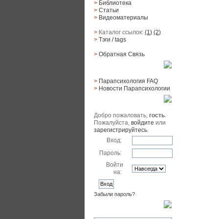
>
Библиотека
>
Статьи
>
Видеоматериалы
>
Каталог ссылок:
(1)
(2)
>
Тэги
/ tags
>
Обратная Cвязь
Материалы
>
Парапсихология FAQ
>
Новости Парапсихологии
Юзер
Добро пожаловать,
гость
.
Пожалуйста,
войдите
или
зарегистрируйтесь
.
Вход:
Пароль:
Войти
на:
Забыли пароль?
Поиск