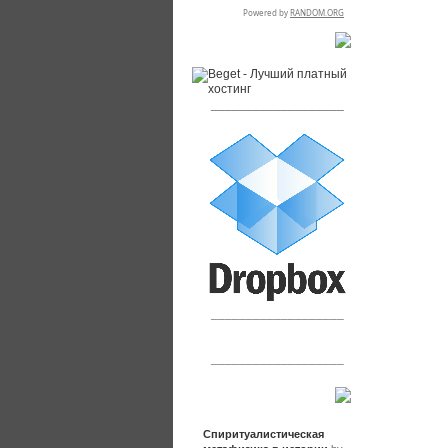
RSPR сотрудничает с:
___________________
___________________
___________________
Сообщения
Спиритуалистическая