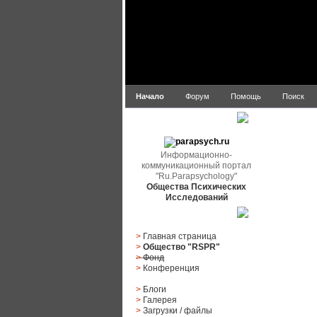
Начало
Форум
Помощь
Поиск
parapsych.ru
Информационно-
коммуникационный портал
"Ru.Parapsychology"
Общества Психических
Исследований
Главное меню
>
Главная страница
>
Общество "RSPR"
>
Фонд
>
Конференция
>
Блоги
>
Галерея
>
Загрузки
/
файлы