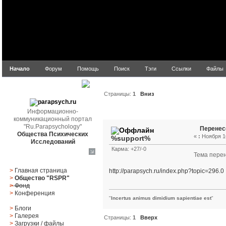
Начало
Форум
Помощь
Поиск
Тэги
Ссылки
Файлы
parapsych.ru
Страницы:
1
Вниз
Автор
Тема: Перенесен
Информационно-
коммуникационный портал
"Ru.Parapsychology"
Перенес
Общества Психических
«
:
Ноября 16
%support%
Исследований
Карма: +27/-0
Тема пере
Главное меню
>
Главная страница
http://parapsych.ru/index.php?topic=296.0
>
Общество "RSPR"
>
Фонд
>
Конференция
"
Incertus animus dimidium sapientiae est
"
>
Блоги
>
Галерея
Страницы:
1
Вверх
>
Загрузки
/
файлы