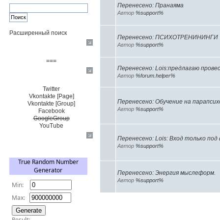
Перенесено: Пранаяма
Автор
%support%
Расширенный поиск
Перенесено: ПСИХОТРЕНИНИНГИ
Автор
%support%
Пожертвовать $
===
Перенесено: Lois:предлагаю пров
Сообщество+
Автор
%forum.helper%
Twitter
Vkontakte [Page]
Перенесено: Обучение на парапсих
Vkontakte [Group]
Автор
%support%
Facebook
GoogleGroup
YouTube
Перенесено: Lois: Вход только по
TRNG
Автор
%support%
Перенесено: Энергия мыслеформ.
Автор
%support%