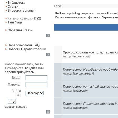
>
Библиотека
Тэги:
>
Статьи
>
Видеоматериалы
Ru.Parapsychology: парапсихология в России
Парапсихология и психофизика
»
Перенесено
>
Каталог ссылок:
(1)
(2)
>
Тэги
/ tags
>
Обратная Cвязь
Материалы
Похожие темы (10)
>
Парапсихология FAQ
>
Новости Парапсихологии
Хронос: Хрональное поле, парапси
Юзер
Автор
[recovery bot]
Добро пожаловать,
гость
.
Пожалуйста,
войдите
или
Перенесено: Неизбежное пробужде
зарегистрируйтесь
.
Автор
%forum.helper%
Вход:
Пароль:
Перенесено: vermishelll: такие пр
Войти
Автор
%support%
на:
Перенесено: Практика задержки д
Забыли пароль?
Автор
%support%
Поиск