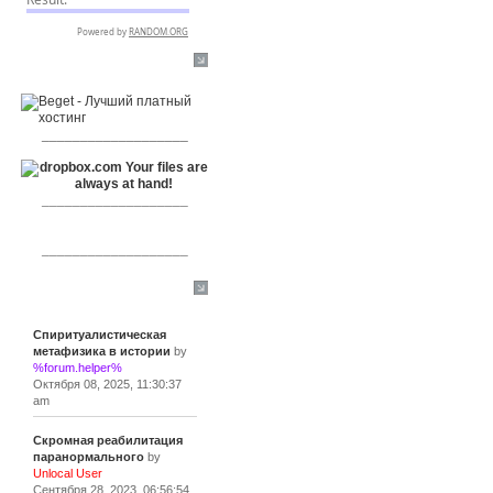
RSPR сотрудничает с:
___________________
___________________
___________________
Сообщения
Спиритуалистическая
метафизика в истории
by
%forum.helper%
Октября 08, 2025, 11:30:37
am
Скромная реабилитация
паранормального
by
Unlocal User
Сентября 28, 2023, 06:56:54