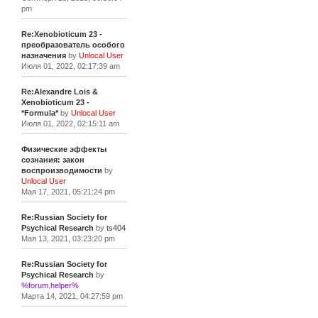
pm
Re:Xenobioticum 23 -
преобразователь особого
назначения
by
Unlocal User
Июля 01, 2022, 02:17:39 am
Re:Alexandre Lois &
Xenobioticum 23 -
*Formula*
by
Unlocal User
Июля 01, 2022, 02:15:11 am
Физические эффекты
сознания: закон
воспроизводимости
by
Unlocal User
Мая 17, 2021, 05:21:24 pm
Re:Russian Society for
Psychical Research
by
ts404
Мая 13, 2021, 03:23:20 pm
Re:Russian Society for
Psychical Research
by
%forum.helper%
Марта 14, 2021, 04:27:59 pm