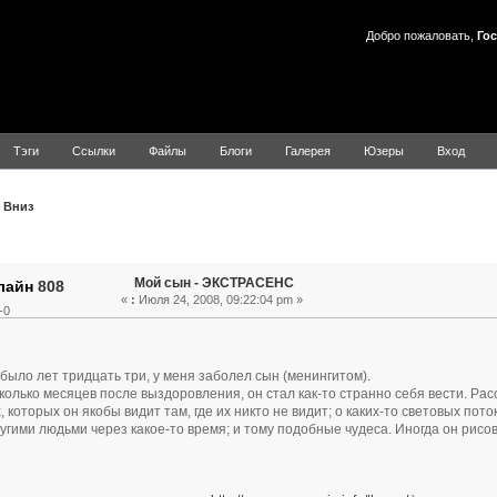
Добро пожаловать,
Гос
Тэги
Ссылки
Файлы
Блоги
Галерея
Юзеры
Вход
Вниз
Тема: Мой сын - ЭКСТРАСЕНС (Прочитано 6420 раз)
Мой сын - ЭКСТРАСЕНС
808
«
:
Июля 24, 2008, 09:22:04 pm »
-0
 было лет тридцать три, у меня заболел сын (менингитом).
колько месяцев после выздоровления, он стал как-то странно себя вести. Рас
 которых он якобы видит там, где их никто не видит; о каких-то световых пото
ругими людьми через какое-то время; и тому подобные чудеса. Иногда он рисова