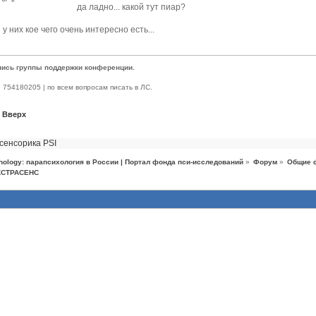
да ладно... какой тут пиар?
 у них кое чего очень интересно есть...
пись группы поддержки конференции.
 | 754180205 | по всем вопросам писать в ЛС.
Вверх
асенсорика
PSI
hology: парапсихология в России | Портал фонда пси-исследований
»
Форум
»
Общие 
КСТРАСЕНС 