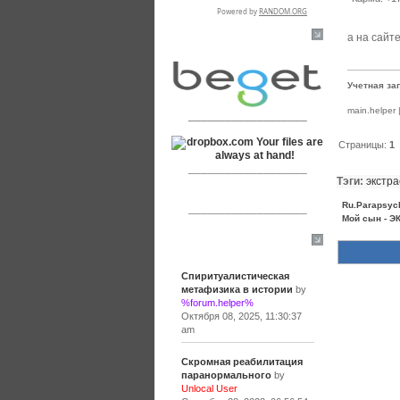
а на сайте
RSPR сотрудничает с:
Учетная за
main.helper
___________________
Страницы:
1
___________________
Тэги:
экстр
Ru.Parapsyc
___________________
Мой сын - Э
Сообщения
Спиритуалистическая
метафизика в истории
by
%forum.helper%
Октября 08, 2025, 11:30:37
am
Скромная реабилитация
паранормального
by
Unlocal User