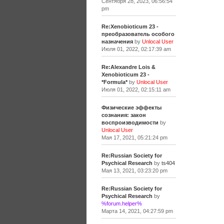
Сентября 28, 2023, 06:56:54
pm
Re:Xenobioticum 23 -
преобразователь особого
назначения
by
Unlocal User
Июля 01, 2022, 02:17:39 am
Re:Alexandre Lois &
Xenobioticum 23 -
*Formula*
by
Unlocal User
Июля 01, 2022, 02:15:11 am
Физические эффекты
сознания: закон
воспроизводимости
by
Unlocal User
Мая 17, 2021, 05:21:24 pm
Re:Russian Society for
Psychical Research
by
ts404
Мая 13, 2021, 03:23:20 pm
Re:Russian Society for
Psychical Research
by
%forum.helper%
Марта 14, 2021, 04:27:59 pm