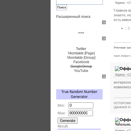
Карма: +17
Главное вс
знаете, но
Расширенный поиск
есть именн
Пожертвовать $
; -)
===
Сообщество+
Учетная за
Twitter
Vkontakte [Page]
main.helper
Vkontakte [Group]
Facebook
GoogleGroup
YouTube
Карма: +13
TRNG
интересно
извиняюсь.
ОСТОРОЖН
!ДАННАЯ У
%forum
Карма: +17