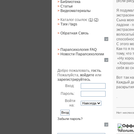
(если рис
>
Библиотека
>
Статьи
Я подумал
>
Видеоматериалы
экстрасен
>
Каталог ссылок:
(1)
(2)
Сына моег
>
Тэги
/ tags
ладони - 
экстрасен
>
Обратная Cвязь
волосатый
способнос
Материалы
С этого мо
Как-то я 
>
Парапсихология FAQ
тому, что 
>
Новости Парапсихологии
«Ну хорошо
Юзер
«Хорошо» 
себя во с
Добро пожаловать,
гость
.
Пожалуйста,
войдите
или
Вот так н
зарегистрируйтесь
.
Каждый де
Вход:
раскрытия
Пароль:
.
Войти
на:
Нет неспосо
Забыли пароль?
Поиск
%forum