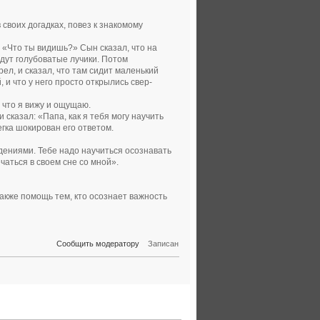
 своих догадках, повез к знакомому
: «Что ты видишь?» Сын сказал, что на
 идут голубоватые лучики. Потом
рел, и сказал, что там сидит маленький
 и что у него просто открылись свер-
, что я вижу и ощущаю.
 сказал: «Папа, как я тебя могу научить
легка шокирован его ответом.
дениями. Тебе надо научиться осознавать
чаться в своем сне со мной».
также помощь тем, кто осознает важность
Сообщить модератору
Записан