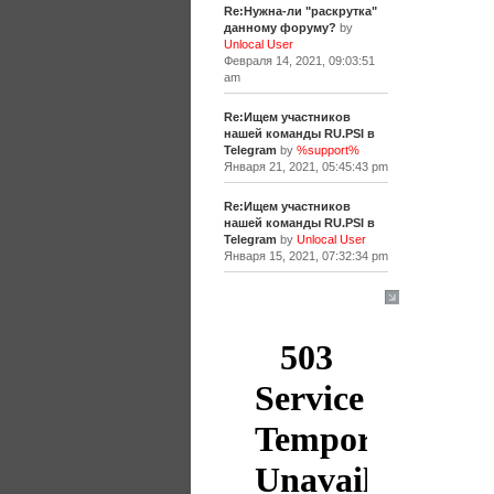
Re:Нужна-ли "раскрутка"
данному форуму?
by
Unlocal User
Февраля 14, 2021, 09:03:51
am
Re:Ищем участников
нашей команды RU.PSI в
Telegram
by
%support%
Января 21, 2021, 05:45:43 pm
Re:Ищем участников
нашей команды RU.PSI в
Telegram
by
Unlocal User
Января 15, 2021, 07:32:34 pm
[+]