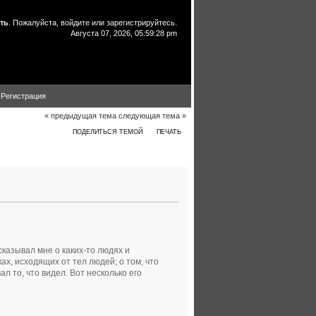
ть
. Пожалуйста,
войдите
или
зарегистрируйтесь
.
Августа 07, 2026, 05:59:28 pm
Регистрация
« предыдущая тема
следующая тема »
ПОДЕЛИТЬСЯ ТЕМОЙ
ПЕЧАТЬ
сказывал мне о каких-то людях и
ках, исходящих от тел людей; о том, что
л то, что видел. Вот несколько его