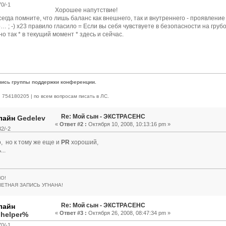
0/-1
Хорошее напутствие!
егда помните, что лишь баланс как внешнего, так и внутреннего - проявление с
… ; -) x23 правило гласило = Если вы себя чувствуете в безопасности на грубо
о так * в текущий момент * здесь и сейчас.
пись группы поддержки конференции.
 | 754180205 | по всем вопросам писать в ЛС.
Re: Мой сын - ЭКСТРАСЕНС
Gedelev
«
Ответ #2 :
Октября 10, 2008, 10:13:16 pm »
2/-2
, но к тому же еще и
PR
хороший,
..
О!
ЧЕТНАЯ ЗАПИСЬ УГНАНА!
Re: Мой сын - ЭКСТРАСЕНС
«
Ответ #3 :
Октября 26, 2008, 08:47:34 pm »
.helper%
0/-1