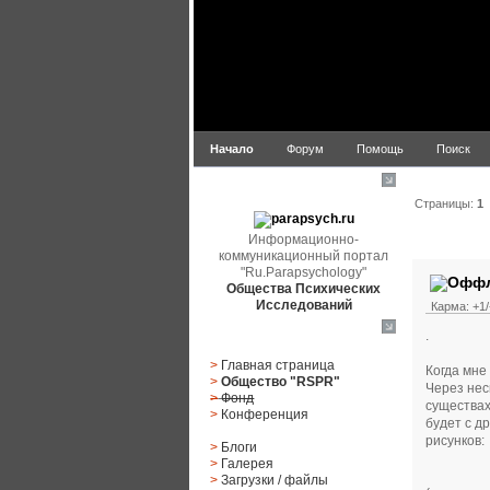
Начало
Форум
Помощь
Поиск
parapsych.ru
Страницы:
1
Информационно-
Автор
коммуникационный портал
"Ru.Parapsychology"
Общества Психических
Исследований
Карма: +1/
.
Главное меню
>
Главная страница
Когда мне
>
Общество "RSPR"
Через нес
>
Фонд
существах,
>
Конференция
будет с д
рисунков:
>
Блоги
>
Галерея
>
Загрузки
/
файлы