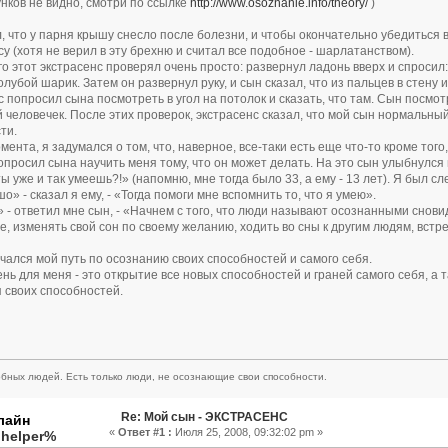
унков не видно, смотри по ссылке
http://www.osoznanie.info/theory/
)
, что у парня крышу снесло после болезни, и чтобы окончательно убедиться в
су (хотя не верил в эту брехню и считал все подобное - шарлатанством).
о этот экстрасенс проверял очень просто: развернул ладонь вверх и спросил
голубой шарик. Затем он развернул руку, и сын сказал, что из пальцев в стену
с попросил сына посмотреть в угол на потолок и сказать, что там. Сын посмот
 человечек. После этих проверок, экстрасенс сказал, что мой сын нормальный,
ти.
мента, я задумался о том, что, наверное, все-таки есть еще что-то кроме того
попросил сына научить меня тому, что он может делать. На это сын улыбнулся и
ты уже и так умеешь?!» (напомню, мне тогда было 33, а ему - 13 лет). Я был с
» - сказал я ему, - «Тогда помоги мне вспомнить то, что я умею».
- ответил мне сын, - «Начнем с того, что люди называют осознанными снови
не, изменять свой сон по своему желанию, ходить во сны к другим людям, встре
ачался мой путь по осознанию своих способностей и самого себя.
нь для меня - это открытие все новых способностей и граней самого себя, а 
 своих способностей.
бных людей. Есть только люди, не осознающие свои способности.
Re: Мой сын - ЭКСТРАСЕНС
«
Ответ #1 :
Июля 25, 2008, 09:32:02 pm »
.helper%