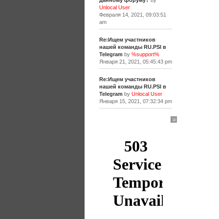
данному форуму?
by
Unlocal User
Февраля 14, 2021, 09:03:51
am
Re:Ищем участников
нашей команды RU.PSI в
Telegram
by
%support%
Января 21, 2021, 05:45:43 pm
Re:Ищем участников
нашей команды RU.PSI в
Telegram
by
Unlocal User
Января 15, 2021, 07:32:34 pm
[+]