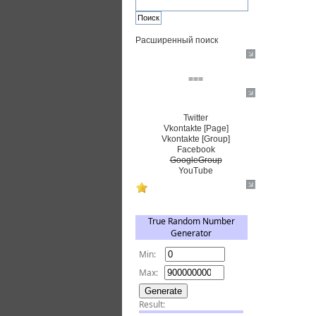
Расширенный поиск
Пожертвовать $
===
Сообщество+
Twitter
Vkontakte [Page]
Vkontakte [Group]
Facebook
GoogleGroup
YouTube
TRNG