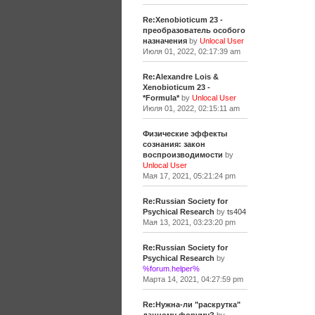
Re:Xenobioticum 23 -
преобразователь особого
назначения
by
Unlocal User
Июля 01, 2022, 02:17:39 am
Re:Alexandre Lois &
Xenobioticum 23 -
*Formula*
by
Unlocal User
Июля 01, 2022, 02:15:11 am
Физические эффекты
сознания: закон
воспроизводимости
by
Unlocal User
Мая 17, 2021, 05:21:24 pm
Re:Russian Society for
Psychical Research
by
ts404
Мая 13, 2021, 03:23:20 pm
Re:Russian Society for
Psychical Research
by
%forum.helper%
Марта 14, 2021, 04:27:59 pm
Re:Нужна-ли "раскрутка"