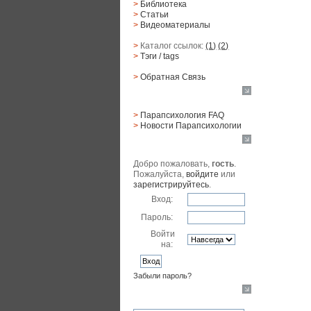
>
Библиотека
>
Статьи
>
Видеоматериалы
>
Каталог ссылок:
(1)
(2)
>
Тэги
/ tags
>
Обратная Cвязь
Материалы
>
Парапсихология FAQ
>
Новости Парапсихологии
Юзер
Добро пожаловать,
гость
.
Пожалуйста,
войдите
или
зарегистрируйтесь
.
Вход:
Пароль:
Войти
на:
Забыли пароль?
Поиск