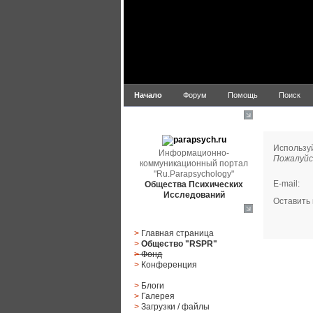
Начало
Форум
Помощь
Поиск
Сообщить
parapsych.ru
Использу
Информационно-
Пожалуйс
коммуникационный портал
"Ru.Parapsychology"
E-mail
:
Общества Психических
Исследований
Оставить
Главное меню
>
Главная страница
>
Общество "RSPR"
>
Фонд
>
Конференция
>
Блоги
>
Галерея
>
Загрузки
/
файлы