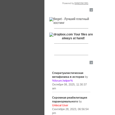
RSPR сотрудничает с:
___________________
___________________
___________________
Сообщения
Спиритуалистическая
метафизика в истории
by
%forum.helper%
Октября 08, 2025, 11:30:37
am
Скромная реабилитация
паранормального
by
Unlocal User
Сентября 28, 2023, 06:56:54
pm