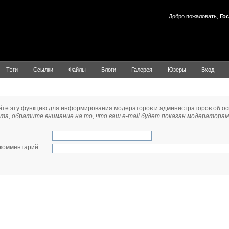
Добро пожаловать,
Гос
Тэги
Ссылки
Файлы
Блоги
Галерея
Юзеры
Вход
 модератору
йте эту функцию для информирования модераторов и администраторов об о
та, обратите внимание на то, что ваш e-mail будет показан модераторам
 комментарий
: