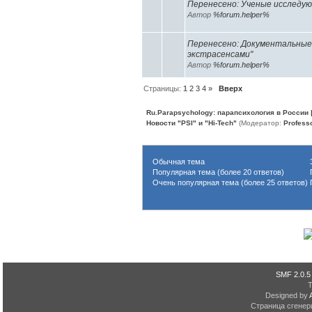
Перенесено: Ученые исследу
Автор
%forum.helper%
Перенесено: Документальные 
экстрасенсами"
Автор
%forum.helper%
Страницы:
1
2
3
4
»
Вверх
Ru.Parapsychology: парапсихология в России
Новости "PSI" и "Hi-Tech"
(Модератор:
Profess
Обычная тема
З
Популярная тема (более 20 ответов)
П
Очень популярная тема (более 25 ответов)
Г
SMF 2.0.5
Designed by
Страница сгенери