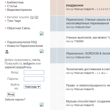
>
Библиотека
(под)разное
>
Статьи
Автор
%forum.helper%
«
1
2
3
4
5
6
7
>
Видеоматериалы
>
Каталог ссылок:
(1)
(2)
Перенесено: Ученые нашли в 
>
Тэги
/ tags
околосмертные переживания
Автор
Unlocal User
>
Обратная Cвязь
Материалы
Ученые выяснили, как можно "с
Автор
TS0000
>
Парапсихология FAQ
>
Новости Парапсихологии
Юзер
Перенесено: GORDUW & Xenobiot
Автор
Unlocal User
Добро пожаловать,
гость
.
Пожалуйста,
войдите
или
зарегистрируйтесь
.
Технические достижения в сч
Вход:
Автор
%forum.helper%
«
1
2
Все
»
Пароль:
Войти
Право- и левополушарность ч
на:
Автор
%forum.helper%
Забыли пароль?
Музыка способствует созданию
Автор
%forum.helper%
Поиск