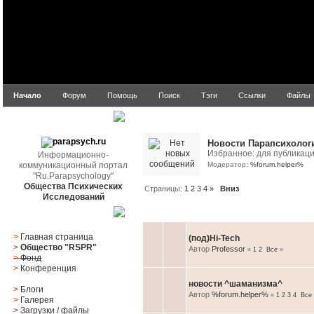
Начало
Форум
Помощь
Поиск
Тэги
Ссылки
Файлы
Подразделы
parapsych.ru
Новости Парапсихолог
Избранное: для публикац
Информационно-
коммуникационный портал
Модератор:
%forum.helper%
"Ru.Parapsychology"
Общества Психических
Страницы:
1
2
3
4
»
Вниз
Исследований
Тема
/
Автор
Главное меню
>
Главная страница
(под)Hi-Tech
>
Общество "RSPR"
Автор
Professor
«
1
2
Все
»
>
Фонд
>
Конференция
новости ^шаманизма^
>
Блоги
Автор
%forum.helper%
«
1
2
3
4
Все
>
Галерея
>
Загрузки
/
файлы