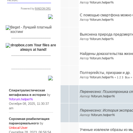
Автор
%forum.helper%
С помощью смартфона можно б
RSPR сотрудничает с:
Автор
%forum.helper%
Выяснена природа предсмерт
___________________
Автор
%forum.helper%
Найдены доказательства жизн
___________________
Автор
%forum.helper%
___________________
Полтергейсты, призраки и др.
Автор
%forum.helper%
«
1
2
3
Все
»
Сообщения
Спиритуалистическая
Перенесено: Психотроника с
метафизика в истории
by
Автор
%forum.helper%
%forum.helper%
Октября 08, 2025, 11:30:37
am
Перенесено: История экстрас
Автор
%forum.helper%
Скромная реабилитация
паранормального
by
Unlocal User
Ученые извлекли образы из м
Сентября 28, 2023, 06:56:54