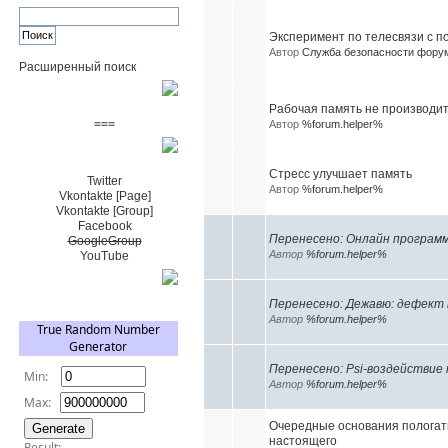
Эксперимент по телесвязи с 
Автор
Служба безопасности фору
Расширенный поиск
Пожертвовать $
Рабочая память не производи
===
Автор
%forum.helper%
Сообщество+
Стресс улучшает память
Twitter
Автор
%forum.helper%
Vkontakte [Page]
Vkontakte [Group]
Facebook
Перенесено: Онлайн программ
GoogleGroup
Автор
%forum.helper%
YouTube
TRNG
Перенесено: Дежавю: дефект
Автор
%forum.helper%
Перенесено: Psi-воздействие
Автор
%forum.helper%
Очередные основания пологать
настоящего