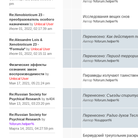
Автор
%forum.helper%
pm
Re:Xenobioticum 23 -
Исследования вещих снов
преобразователь особого
Автор
%forum.helper%
назначения
by
Unlocal User
Июля 01, 2022, 02:17:39 am
Перенесено: Как действует 
Re:Alexandre Lois &
Автор
%forum.helper%
Xenobioticum 23 -
*Formula*
by
Unlocal User
Июля 01, 2022, 02:15:11 am
Перенесено: Период террори
Автор
%forum.helper%
Физические эффекты
сознания: закон
воспроизводимости
by
Пирамиды излучают таинстве
Unlocal User
Автор
%forum.helper%
Мая 17, 2021, 05:21:24 pm
Re:Russian Society for
Перенесено: Съезды спириту
Psychical Research
by
ts404
Автор
%forum.helper%
Мая 13, 2021, 03:23:20 pm
Re:Russian Society for
Перенесено: Радио духов Теслы,
Psychical Research
by
Автор
%support%
%forum.helper%
Марта 14, 2021, 04:27:59 pm
Бермудский треугольник раскр