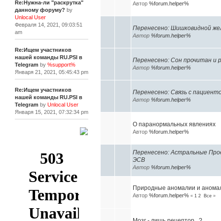
Re:Нужна-ли "раскрутка"
Автор
%forum.helper%
данному форуму?
by
Unlocal User
Февраля 14, 2021, 09:03:51
Перенесено: Шишковидной желе
am
Автор
%forum.helper%
Re:Ищем участников
нашей команды RU.PSI в
Перенесено: Сон прочитан и
Telegram
by
%support%
Автор
%forum.helper%
Января 21, 2021, 05:45:43 pm
Re:Ищем участников
Перенесено: Cвязь с пациент
нашей команды RU.PSI в
Автор
%forum.helper%
Telegram
by
Unlocal User
Января 15, 2021, 07:32:34 pm
О паранормальных явлениях
Автор
%forum.helper%
[+]
Перенесено: Астральные Прое
ЭСВ
Автор
%forum.helper%
Природные аномалии и аномал
Автор
%forum.helper%
«
1
2
Все
»
Мозг - лишь рецептор...?