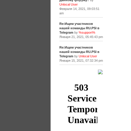
данному форуму?
by
Unlocal User
Февраля 14, 2021, 09:03:51
am
Re:Ищем участников
нашей команды RU.PSI в
Telegram
by
%support%
Января 21, 2021, 05:45:43 pm
Re:Ищем участников
нашей команды RU.PSI в
Telegram
by
Unlocal User
Января 15, 2021, 07:32:34 pm
[+]