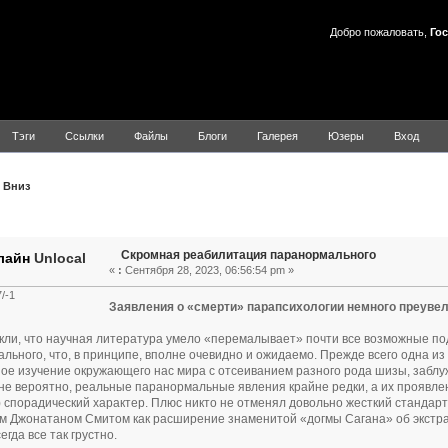
Добро пожаловать,
Гос
Тэги
Ссылки
Файлы
Блоги
Галерея
Юзеры
Вход
Вниз
Тема: Скромная реабилитация паранормального (Прочитано 1
Скромная реабилитация паранормального
Unlocal
«
:
Сентября 28, 2023, 06:56:54 pm »
/-1
Заявления о «смерти» парапсихологии немного преуве
ли, что научная литература умело «перемалывает» почти все возможные по
льного, что, в принципе, вполне очевидно и ожидаемо. Прежде всего одна из 
ое изучение окружающего нас мира с отсеиванием разного рода шизы, заблу
лне вероятно, реальные паранормальные явления крайне редки, а их проявлен
 спорадический характер. Плюс никто не отменял довольно жесткий станда
м Джонатаном Смитом как расширение знаменитой «догмы Сагана» об экстра
егда все так грустно.