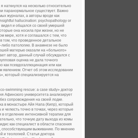
я наткнулся на несколько относительно
аки паранормальное существует. Важно
ых журналах, а авторы вроде как
ghtful hallucination: psychopathology or
 видел и общался со своей умершей
которые она носила при жизни, но не
м мире, хотя и соглашался с тем, что
 в том, что проведенное детальное
ю-либо патологию. В анамнезе не было
ершей матерью оказали на «больного»
ает автор, данный случай обсуждался с
упповая оценка не дала точного
но как псевдогаллюцинация или как
м явлением. Отчет об этом исследовании
s», который специализируется на
co-swimming rescue: a case study» доктор
ния Афинского университета анализирует
 без сопровождения на своей лодке.
ха в монастыре Айя Напа (Кипр), который
 и челюсть точно в точках, через которые
и в отделение интенсивной терапии для
ательно, что точную дату выхода из комы
идис как специалист в области спасения
, способствующим выживанию. По мнению
й и теологией. Статья доктора