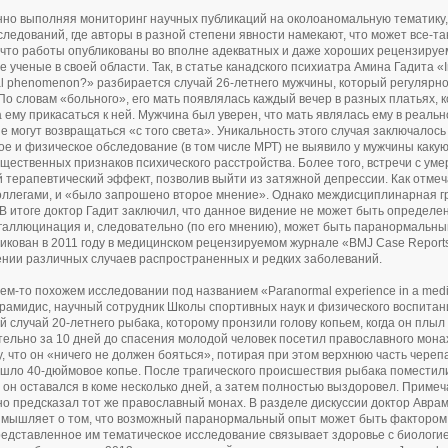
но выполняя мониторинг научных публикаций на околоаномальную тематику, 
следований, где авторы в разной степени явности намекают, что может все-т
 что работы опубликованы во вполне адекватных и даже хороших рецензируем
ученые в своей области. Так, в статье канадского психиатра Амина Гадита «Insi
l phenomenon?» разбирается случай 26-летнего мужчины, который регулярно
По словам «больного», его мать появлялась каждый вечер в разных платьях, 
 ему прикасаться к ней. Мужчина был уверен, что мать являлась ему в реально
е могут возвращаться «с того света». Уникальность этого случая заключалось
ое и физическое обследование (в том числе МРТ) не выявило у мужчины каку
ущественных признаков психического расстройства. Более того, встречи с ум
 терапевтический эффект, позволив выйти из затяжной депрессии. Как отмеч
оллегами, и «было запрошено второе мнение». Однако междисциплинарная гр
 В итоге доктор Гадит заключил, что данное видение не может быть определе
галлюцинация и, следовательно (по его мнению), может быть паранормальны
икован в 2011 году в медицинском рецензируемом журнале «BMJ Case Report
нии различных случаев распространенных и редких заболеваний.
чем-то похожем исследовании под названием «Paranormal experience in a medi
рамидис, научный сотрудник Школы спортивных наук и физического воспита
 случай 20-летнего рыбака, которому пронзили голову копьем, когда он плыл
ельно за 10 дней до спасения молодой человек посетил православного мона
у, что он «ничего не должен бояться», потирая при этом верхнюю часть черепа
шло 40-дюймовое копье. После трагического происшествия рыбака поместил
 он оставался в коме несколько дней, а затем полностью выздоровел. Примеч
но предсказал тот же православный монах. В разделе дискуссии доктор Аврам
змышляет о том, что возможный паранормальный опыт может быть фактором
редставленное им тематическое исследование связывает здоровье с биологие