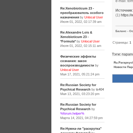
e-mail: to
Re:Xenobioticum 23 -
Источник
:
преобразователь особого
(1)
https:/
назначения
by
Unlocal User
Июля 01, 2022, 02:17:39 am
Баланс - Ос
Re:Alexandre Lois &
Xenobioticum 23 -
*Formula*
by
Unlocal User
Страницы:
1
Июля 01, 2022, 02:15:11 am
Тэги:
парап
Физические эффекты
сознания: закон
Ru.Parapsyc
воспроизводимости
by
Новости Пар
Unlocal User
Мая 17, 2021, 05:21:24 pm
Re:Russian Society for
Psychical Research
by
ts404
Мая 13, 2021, 03:23:20 pm
Re:Russian Society for
Psychical Research
by
%forum.helper%
Марта 14, 2021, 04:27:59 pm
Re:Нужна-ли "раскрутка"