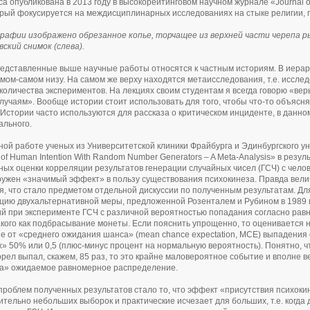
а опубликована в 2013 году в высокорейтинговом научном журнале «Journal of
орый фокусируется на междисциплинарных исследованиях на стыке религии, п
афии изображено обрезанное копье, торчащее из верхней части черепа ры
ский снимок (слева).
едставленные выше научные работы относятся к частным историям. В иерар
самом-самом низу. На самом же верху находятся метаисследования, т.е. иссл
количества экспериментов. На лекциях своим студентам я всегда говорю «ве
лучаям». Вообще истории стоит использовать для того, чтобы что-то объясня
 Истории часто используются для рассказа о критическом инциденте, в данн
ального.
ной работе ученых из Университетской клиники Фрайбурга и Эдинбургского ун
on of Human Intention With Random Number Generators – A Meta-Analysis» в рез
ых оценки корреляции результатов генерации случайных чисел (ГСЧ) с челов
ужен «значимый эффект» в пользу существования психокинеза. Правда вели
, что стало предметом отдельной дискуссии по полученным результатам. Дл
ию двухальтернативной меры, предложенной Розенталем и Рубином в 1989 г
й при эксперименте ГСЧ с различной вероятностью попадания согласно рав
акого как подбрасывание монеты. Если пояснить упрощенно, то оценивается н
е от «среднего ожидания шанса» (mean chance expectation, MCE) выпадения
» 50% или 0,5 (плюс-минус процент на нормальную вероятность). Понятно, чт
орел выпал, скажем, 85 раз, то это крайне маловероятное событие и вполне 
а» ожидаемое равномерное распределение.
проблем полученных результатов стало то, что эффект «присутствия психок
ительно небольших выборок и практические исчезает для больших, т.е. когда