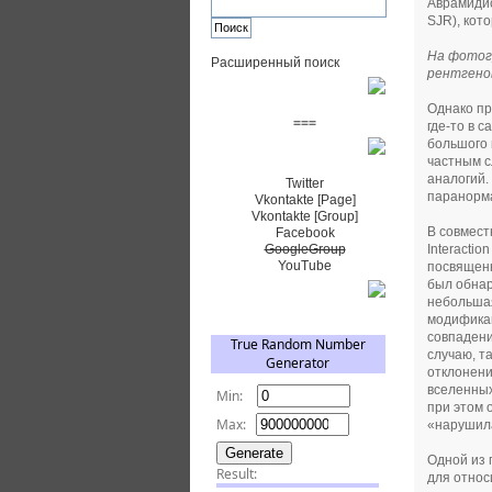
Аврамидис
SJR), кот
На фотогр
Расширенный поиск
рентгенов
Пожертвовать $
Однако пр
===
где-то в 
большого 
Сообщество+
частным с
аналогий.
Twitter
паранорм
Vkontakte [Page]
Vkontakte [Group]
В совмест
Facebook
Interacti
GoogleGroup
YouTube
посвященн
был обнар
TRNG
небольшая
модификац
совпадени
случаю, т
отклонени
вселенных
при этом 
«нарушил
Одной из 
для относ