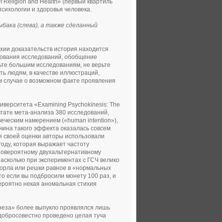
 Religion and Health» (первый квартиль
сихологии и здоровья человека.
бака (слева), а также сделанный
хии доказательств история находится
едования исследований, обобщение
рьте большим исследованиям, не верьте
ть людям, в качестве иллюстраций,
ом случае о возможном факте проявления
иверситета «Examining Psychokinesis: The
ультате мета-анализа 380 исследований,
еческим намерением («human intention»),
чина такого эффекта оказалась совсем
я своей оценки авторы использовали
оду, которая выражает частоту
новероятному двухальтернативному
асколько при экспериментах с ГСЧ велико
 орла или решки равное в «нормальных
о если вы подбросили монету 100 раз, и
вероятно некая аномальная стихия
инеза» более выпукло проявлялся лишь
 добросовестно проведено целая туча