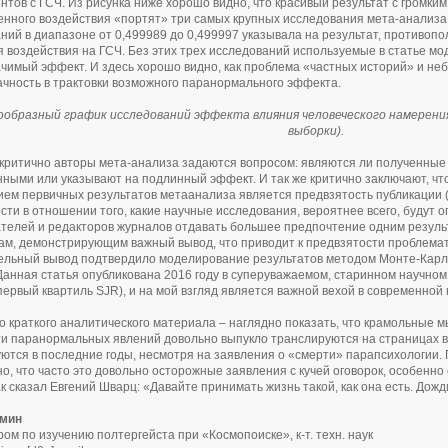
нтов с ГСЧ. Из рисунка ниже хорошо видно, что красивый результат с громки
енного воздействия «портят» три самых крупных исследования мета-анализа
ний в диапазоне от 0,499989 до 0,499997 указывала на результат, противоп
я воздействия на ГСЧ. Без этих трех исследований используемые в статье м
чимый эффект. И здесь хорошо видно, как проблема «частных историй» и н
чность в трактовки возможного паранормального эффекта.
ообразный график исследований эффекта влияния человеческого намерения
выборки).
критично авторы мета-анализа задаются вопросом: являются ли полученные
нными или указывают на подлинный эффект. И так же критично заключают, 
ем первичных результатов метаанализа является предвзятость публикации (анг
сти в отношении того, какие научные исследования, вероятнее всего, будут 
телей и редакторов журналов отдавать большее предпочтение одним результ
ам, демонстрирующим важный вывод, что приводит к предвзятости проблемати
льный вывод подтвердило моделирование результатов методом Монте-Карло
Данная статья опубликована 2016 году в суперуважаемом, старинном научном 
 (первый квартиль SJR), и на мой взгляд является важной вехой в современной
о краткого аналитического материала – наглядно показать, что крамольные 
и паранормальных явлений довольно выпукло транслируются на страницах в
ются в последние годы, несмотря на заявления о «смерти» парапсихологии. 
но, что часто это довольно осторожные заявления с кучей оговорок, особенно
ак сказал Евгений Шварц: «Давайте принимать жизнь такой, как она есть. Дож
омин
ором по изучению полтергейста при «Космопоиске», к-т. техн. наук