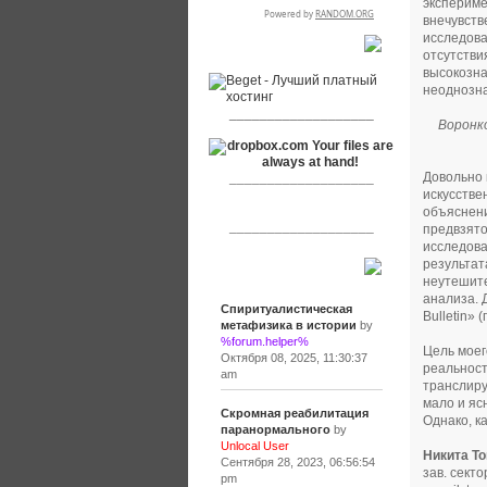
экспериме
внечувств
исследова
RSPR сотрудничает с:
отсутстви
высокозна
неоднозна
___________________
Воронк
Довольно 
___________________
искусстве
объяснени
___________________
предвзято
исследова
результат
Сообщения
неутешите
анализа. 
Спиритуалистическая
Bulletin»
метафизика в истории
by
%forum.helper%
Цель моег
Октября 08, 2025, 11:30:37
реальност
am
транслиру
мало и яс
Скромная реабилитация
Однако, к
паранормального
by
Unlocal User
Никита Т
Сентября 28, 2023, 06:56:54
зав. сект
pm