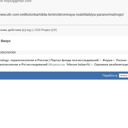
min.nv[d0g]gmail.com
/www.ufo-com.net/kolonka/nikita-tomin/skromnaya-reabilitatsiya-paranormalnogo/
нова действия [c]
reg
|
| X23 Project |
[/B]
Вверх
сихология
hology: парапсихология в России | Портал фонда пси-исследований
»
Форум
»
Разное
апсихологии и Psi-исследований
(Модератор:
%forum.helper%
) »
Скромная реабилитаци
Перейти в: