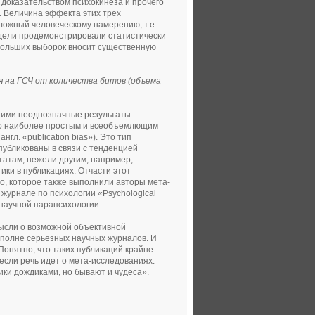
м доказательством психокинеза и прочего
. Величина эффекта этих трех
оложный человеческому намерению, т.е.
одели продемонстрировали статистически
ебольших выборок вносит существенную
 на ГСЧ от количества битов (объема
 ими неоднозначные результаты
что наиболее простым и всеобъемлющим
л. «publication bias»). Это тип
опубликованы в связи с тенденцией
атам, нежели другим, например,
ки в публикациях. Отчасти этот
, которое также выполнили авторы мета-
журнале по психологии «Psychological
 научной парапсихологии.
мысли о возможной объективной
полне серьезных научных журналов. И
Понятно, что таких публикаций крайне
 если речь идет о мета-исследованиях.
дики дождиками, но бывают и чудеса».