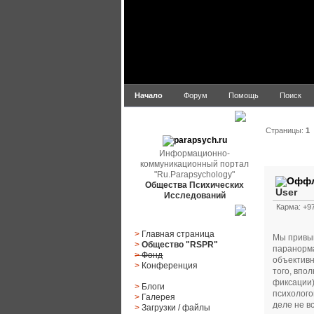
Начало
Форум
Помощь
Поиск
parapsych.ru
Страницы:
1
Информационно-
Автор
коммуникационный портал
"Ru.Parapsychology"
Общества Психических
User
Исследований
Карма: +97
Главное меню
>
Главная страница
Мы привык
>
Общество "RSPR"
паранорма
>
Фонд
объективн
>
Конференция
того, впо
фиксации)
>
Блоги
психолого
>
Галерея
деле не вс
>
Загрузки
/
файлы