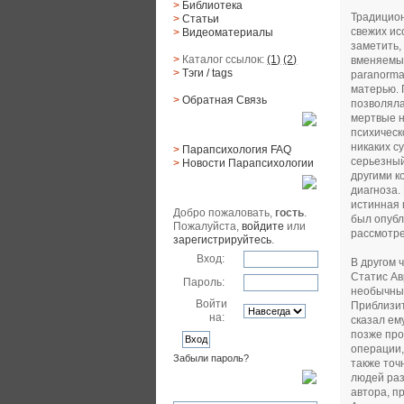
>
Библиотека
Традицион
>
Статьи
свежих ис
>
Видеоматериалы
заметить,
>
Каталог ссылок:
(1)
(2)
вменяемые 
>
Тэги
/ tags
paranorma
матерью. 
>
Обратная Cвязь
позволяла
мертвые н
Материалы
психическ
никаких с
>
Парапсихология FAQ
серьезный
>
Новости Парапсихологии
другими к
Юзер
диагноза.
истинная 
Добро пожаловать,
гость
.
был опубл
Пожалуйста,
войдите
или
рассмотре
зарегистрируйтесь
.
Вход:
В другом 
Статис Ав
Пароль:
необычный
Войти
Приблизит
на:
сказал ем
позже про
операции,
Забыли пароль?
также точ
людей ра
Поиск
автора, п