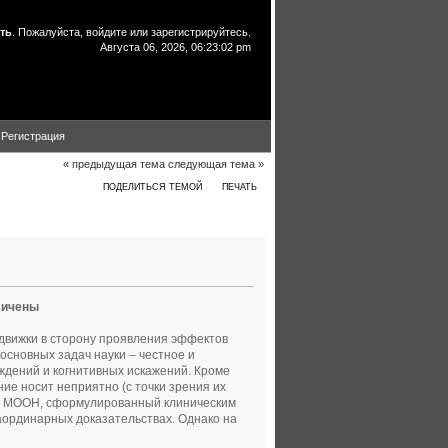
ть
. Пожалуйста,
войдите
или
зарегистрируйтесь
.
Августа 06, 2026, 06:23:02 pm
Регистрация
« предыдущая тема
следующая тема »
ПОДЕЛИТЬСЯ ТЕМОЙ
ПЕЧАТЬ
22807 раз)
личены
движки в сторону проявления эффектов
основных задач науки – честное и
ждений и когнитивных искажений. Кроме
ие носит неприятно (с точки зрения их
рт МООН, сформулированный клиническим
ординарных доказательствах. Однако на