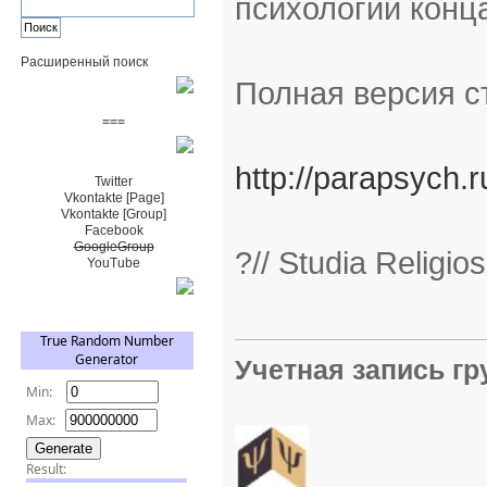
психологии конца
Расширенный поиск
Полная версия с
Пожертвовать $
===
Сообщество+
http://parapsych.
Twitter
Vkontakte [Page]
Vkontakte [Group]
Facebook
GoogleGroup
?// Studia Religi
YouTube
TRNG
Учетная запись г