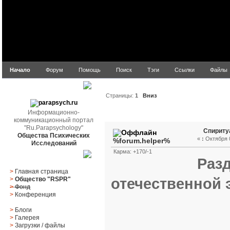
Начало
Форум
Помощь
Поиск
Тэги
Ссылки
Файлы
parapsych.ru
Страницы:
1
Вниз
Информационно-
Автор
Тема: Спиритуал
коммуникационный портал
"Ru.Parapsychology"
Спириту
Общества Психических
«
:
Октября 0
%forum.helper%
Исследований
Карма: +170/-1
Главное меню
Раз
>
Главная страница
отечественной 
>
Общество "RSPR"
>
Фонд
>
Конференция
>
Блоги
>
Галерея
>
Загрузки
/
файлы