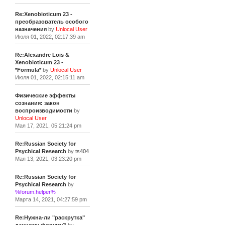
Re:Xenobioticum 23 -
преобразователь особого
назначения
by
Unlocal User
Июля 01, 2022, 02:17:39 am
Re:Alexandre Lois &
Xenobioticum 23 -
*Formula*
by
Unlocal User
Июля 01, 2022, 02:15:11 am
Физические эффекты
сознания: закон
воспроизводимости
by
Unlocal User
Мая 17, 2021, 05:21:24 pm
Re:Russian Society for
Psychical Research
by
ts404
Мая 13, 2021, 03:23:20 pm
Re:Russian Society for
Psychical Research
by
%forum.helper%
Марта 14, 2021, 04:27:59 pm
Re:Нужна-ли "раскрутка"