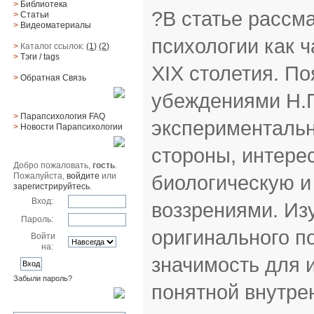
>
Библиотека
?В статье рассм
>
Статьи
>
Видеоматериалы
психологии как 
>
Каталог ссылок:
(1)
(2)
>
Тэги
/ tags
XIX столетия. П
>
Обратная Cвязь
убеждениями Н.П
Материалы
>
Парапсихология FAQ
экспериментальн
>
Новости Парапсихологии
Юзер
стороны, интере
Добро пожаловать,
гость
.
биологическую и
Пожалуйста,
войдите
или
зарегистрируйтесь
.
Вход:
воззрениями. Из
Пароль:
оригинального п
Войти
на:
значимость для 
Забыли пароль?
понятной внутре
Поиск