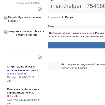
main.helper | 75418
RSPR сотрудничает с:
Страницы:
1
Вверх
___________________
Тэги:
Ru.Parapsychology: парапсихология в России
Спиритуалистическая метафизика в истории
___________________
___________________
Похожие темы (1)
Сообщения
Из истории исследований явлен
Спиритуалистическая
Автор
%forum.helper%
метафизика в истории
by
%forum.helper%
Октября 08, 2025, 11:30:37
am
Скромная реабилитация
паранормального
by
Unlocal User
Сентября 28, 2023, 06:56:54
pm