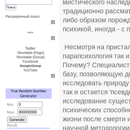
мистического наслед
традиционно рассмат
Расширенный поиск
либо образом порожд
Пожертвовать $
психикой, иногда - с
===
Сообщество+
Несмотря на пристал
Twitter
Vkontakte [Page]
парапсихология так 
Vkontakte [Group]
Facebook
Почему? Специалист
GoogleGroup
YouTube
базу, позволяющую д
TRNG
исследовать природу
так и остается 'псе
исследование сущес
психических способн
жизни после смерти 
научной методологии'