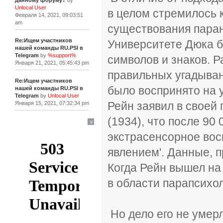
данному форуму?
by
Unlocal User
в целом стремилось 
Февраля 14, 2021, 09:03:51
am
существования пара
Re:Ищем участников
Университете Дюка б
нашей команды RU.PSI в
Telegram
by
%support%
символов и знаков. 
Января 21, 2021, 05:45:43 pm
правильных угадыван
Re:Ищем участников
было воспринято на 
нашей команды RU.PSI в
Telegram
by
Unlocal User
Рейн заявил в своей 
Января 15, 2021, 07:32:34 pm
(1934), что после 90
[+]
экстрасенсорное вос
явлением'. Данные, п
Когда Рейн вышел на
в области парапсихо
Но дело его не умерл