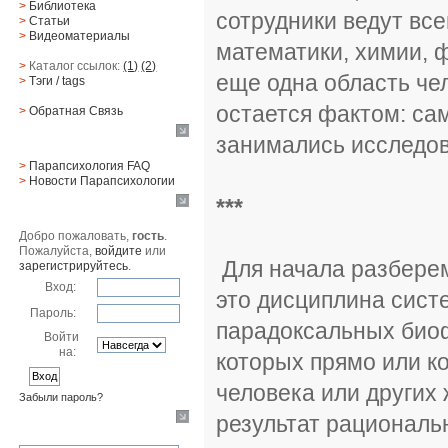
>
Библиотека
сотрудники ведут вс
>
Статьи
>
Видеоматериалы
математики, химии, ф
>
Каталог ссылок:
(1)
(2)
еще одна область чел
>
Тэги
/ tags
остается фактом: са
>
Обратная Cвязь
занимались исследов
Материалы
>
Парапсихология FAQ
>
Новости Парапсихологии
***
Юзер
Добро пожаловать,
гость
.
Пожалуйста,
войдите
или
Для начала разберемс
зарегистрируйтесь
.
Вход:
это дисциплина сист
Пароль:
парадоксальных био
Войти
на:
которых прямо или к
человека или других
Забыли пароль?
результат рациональ
Поиск