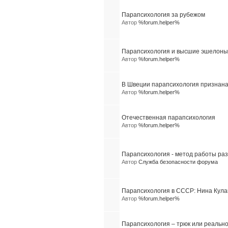
Парапсихология за рубежом
Автор
%forum.helper%
Парапсихология и высшие эшелоны
Автор
%forum.helper%
В Швеции парапсихология признан
Автор
%forum.helper%
Отечественная парапсихология
Автор
%forum.helper%
Парапсихология - метод работы раз
Автор
Служба безопасности форума
Парапсихология в СССР: Нина Кула
Автор
%forum.helper%
Парапсихология – трюк или реальн