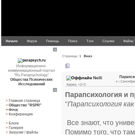
Начало
Форум
Помощь
Поиск
Тэги
Ссылки
Файлы
parapsych.ru
Страницы:
1
Вниз
Информационно-
Автор
Тема: Парапс
коммуникационный портал
"Ru.Parapsychology"
Парапси
Nelli
Общества Психических
«
:
Сентября 
Исследований
Карма: +1/-0
Главное меню
Парапсихология и 
>
Главная страница
"
Парапсихология как
>
Общество "RSPR"
>
Фонд
>
Конференция
Все знают, что униве
>
Блоги
>
Галерея
Помимо того, что та
>
Загрузки
/
файлы