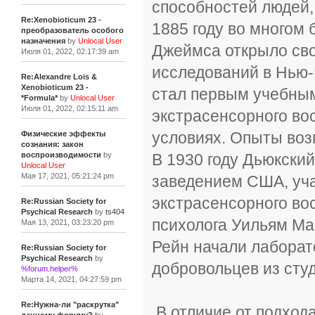
способностей людей,
Re:Xenobioticum 23 -
1885 году во многом
преобразователь особого
назначения
by
Unlocal User
Джеймса открыло св
Июля 01, 2022, 02:17:39 am
исследований в Нью-
Re:Alexandre Lois &
Xenobioticum 23 -
стал первым учебны
*Formula*
by
Unlocal User
Июля 01, 2022, 02:15:11 am
экстрасенсорного во
условиях. Опыты воз
Физические эффекты
сознания: закон
В 1930 году Дьюкски
воспроизводимости
by
Unlocal User
Мая 17, 2021, 05:21:24 pm
заведением США, уч
экстрасенсорного во
Re:Russian Society for
Psychical Research
by
ts404
психолога Уильям Ма
Мая 13, 2021, 03:23:20 pm
Рейн начали лабора
Re:Russian Society for
Psychical Research
by
добровольцев из сту
%forum.helper%
Марта 14, 2021, 04:27:59 pm
Re:Нужна-ли "раскрутка"
В отличие от подход