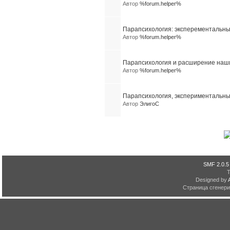
Автор
%forum.helper%
Парапсихология: эксперементальн
Автор
%forum.helper%
Парапсихология и расширение наши
Автор
%forum.helper%
Парапсихология, экспериментальн
Автор
ЭлигоС
SMF 2.0.5
Designed by
Страница сгенерир