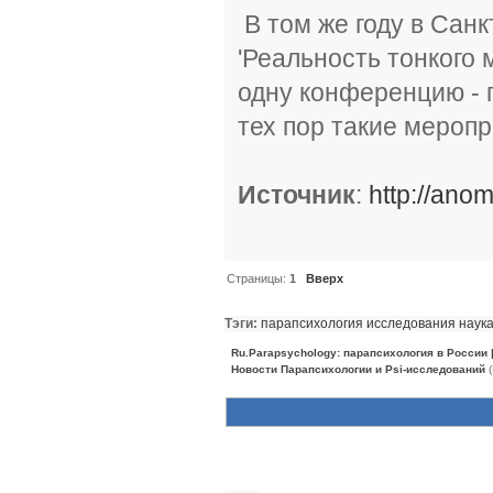
В том же году в Сан
'Реальность тонкого 
одну конференцию - 
тех пор такие мероп
Источник
:
http://anom
Страницы:
1
Вверх
Тэги:
парапсихология
исследования
наук
Ru.Parapsychology: парапсихология в России
Новости Парапсихологии и Psi-исследований
(
Похожие темы (10)