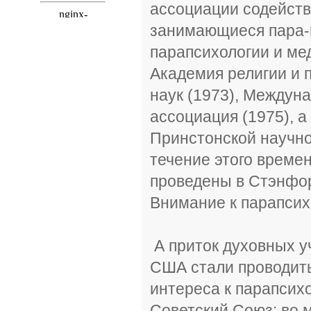
ассоциации содейств
занимающиеся пара-
парапсихологии и мед
Академия религии и 
наук (1973), Междун
ассоциация (1975), 
Принстонской научно
течение этого време
проведены в Стэнфор
Внимание к парапсих
А приток духовных уч
США стали проводить
интереса к парапсихо
Советский Союз: во 