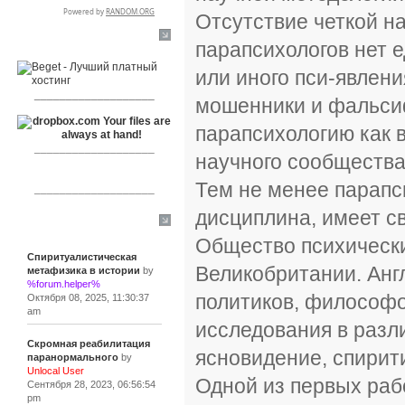
Отсутствие четкой на
RSPR сотрудничает с:
парапсихологов нет е
или иного пси-явлени
___________________
мошенники и фальси
парапсихологию как в
___________________
научного сообщества
Тем не менее парапси
___________________
дисциплина, имеет св
Сообщения
Общество психически
Спиритуалистическая
Великобритании. Анг
метафизика в истории
by
%forum.helper%
политиков, философо
Октября 08, 2025, 11:30:37
am
исследования в разли
Скромная реабилитация
ясновидение, спирит
паранормального
by
Unlocal User
Одной из первых раб
Сентября 28, 2023, 06:56:54
pm