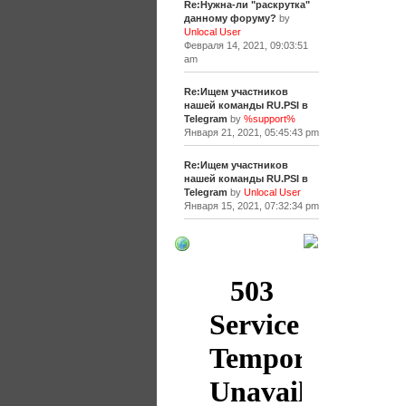
Re:Нужна-ли "раскрутка"
данному форуму?
by
Unlocal User
Февраля 14, 2021, 09:03:51
am
Re:Ищем участников
нашей команды RU.PSI в
Telegram
by
%support%
Января 21, 2021, 05:45:43 pm
Re:Ищем участников
нашей команды RU.PSI в
Telegram
by
Unlocal User
Января 15, 2021, 07:32:34 pm
[+]