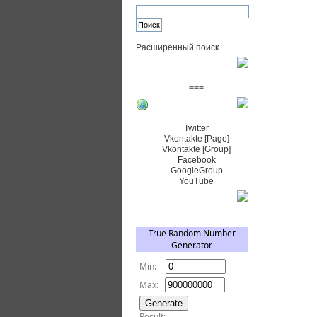
Расширенный поиск
Пожертвовать $
===
Сообщество+
Twitter
Vkontakte [Page]
Vkontakte [Group]
Facebook
GoogleGroup
YouTube
TRNG