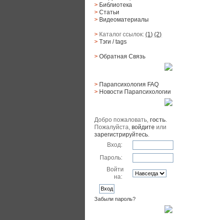
>
Библиотека
>
Статьи
>
Видеоматериалы
>
Каталог ссылок:
(1)
(2)
>
Тэги
/ tags
>
Обратная Cвязь
Материалы
>
Парапсихология FAQ
>
Новости Парапсихологии
Юзер
Добро пожаловать,
гость
.
Пожалуйста,
войдите
или
зарегистрируйтесь
.
Вход:
Пароль:
Войти
на:
Забыли пароль?
Поиск