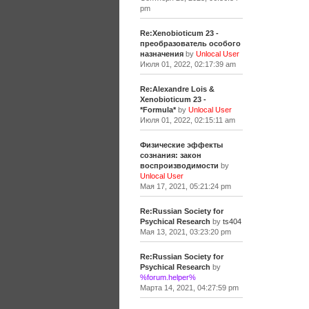
pm
Re:Xenobioticum 23 -
преобразователь особого
назначения
by
Unlocal User
Июля 01, 2022, 02:17:39 am
Re:Alexandre Lois &
Xenobioticum 23 -
*Formula*
by
Unlocal User
Июля 01, 2022, 02:15:11 am
Физические эффекты
сознания: закон
воспроизводимости
by
Unlocal User
Мая 17, 2021, 05:21:24 pm
Re:Russian Society for
Psychical Research
by
ts404
Мая 13, 2021, 03:23:20 pm
Re:Russian Society for
Psychical Research
by
%forum.helper%
Марта 14, 2021, 04:27:59 pm