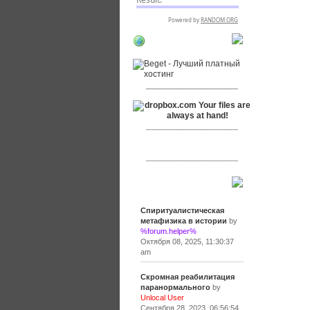
RSPR сотрудничает
с:
___________________
___________________
___________________
Сообщения
Спиритуалистическая
метафизика в истории
by
%forum.helper%
Октября 08, 2025, 11:30:37
am
Скромная реабилитация
паранормального
by
Unlocal User
Сентября 28, 2023, 06:56:54