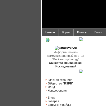
Начало
Форум
Помощь
Поиск
parapsych.ru
Информационно-
коммуникационный портал
"Ru.Parapsychology"
Общества Психических
Исследований
Главное меню
>
Главная страница
>
Общество "RSPR"
>
Фонд
>
Конференция
>
Блоги
>
Галерея
>
Загрузки
/
файлы