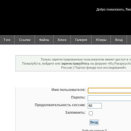
Добро пожаловать,
Гос
Тэги
Ссылки
Файлы
Блоги
Галерея
Юзеры
Вход
Внимание!
Только зарегистрированные пользователи имеют доступ в э
Пожалуйста, войдите или
зарегистрируйтесь
на форуме «Ru.Parapsychol
России | Портал фонда пси-исследований».
Вход
Имя пользователя:
Пароль:
Продолжительность сессии:
Запомнить:
Забыли пароль?