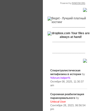
RSPR сотрудничает с:
___________________
___________________
___________________
Сообщения
Спиритуалистическая
метафизика в истории
by
%forum.helper%
Октября 08, 2025, 11:30:37
am
Скромная реабилитация
паранормального
by
Unlocal User
Сентября 28, 2023, 06:56:54
pm