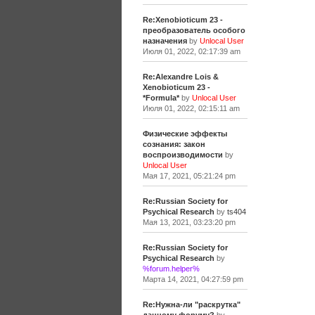
Re:Xenobioticum 23 -
преобразователь особого
назначения
by
Unlocal User
Июля 01, 2022, 02:17:39 am
Re:Alexandre Lois &
Xenobioticum 23 -
*Formula*
by
Unlocal User
Июля 01, 2022, 02:15:11 am
Физические эффекты
сознания: закон
воспроизводимости
by
Unlocal User
Мая 17, 2021, 05:21:24 pm
Re:Russian Society for
Psychical Research
by
ts404
Мая 13, 2021, 03:23:20 pm
Re:Russian Society for
Psychical Research
by
%forum.helper%
Марта 14, 2021, 04:27:59 pm
Re:Нужна-ли "раскрутка"