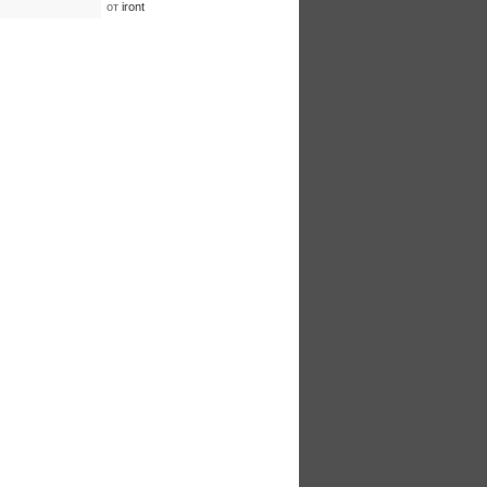
от
iront