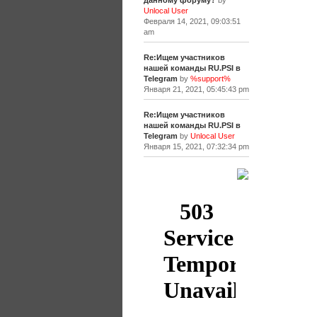
данному форуму?
by
Unlocal User
Февраля 14, 2021, 09:03:51
am
Re:Ищем участников
нашей команды RU.PSI в
Telegram
by
%support%
Января 21, 2021, 05:45:43 pm
Re:Ищем участников
нашей команды RU.PSI в
Telegram
by
Unlocal User
Января 15, 2021, 07:32:34 pm
[+]