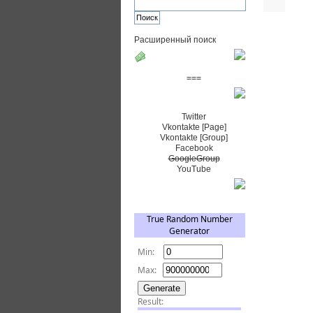
Расширенный поиск
Пожертвовать $
===
Сообщество+
Twitter
Vkontakte [Page]
Vkontakte [Group]
Facebook
GoogleGroup
YouTube
TRNG