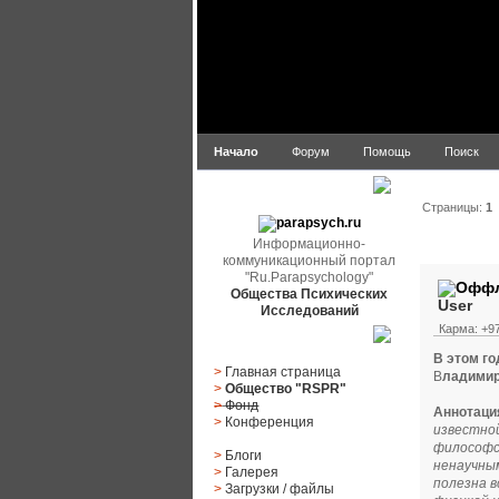
Начало
Форум
Помощь
Поиск
parapsych.ru
Страницы:
1
Информационно-
Автор
коммуникационный портал
"Ru.Parapsychology"
Общества Психических
User
Исследований
Карма: +97
Главное меню
В этом г
>
Главная страница
В
ладимир
>
Общество "RSPR"
>
Фонд
Аннотаци
>
Конференция
известной
философс
>
Блоги
ненаучным
>
Галерея
полезна 
>
Загрузки
/
файлы