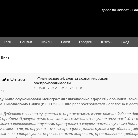
Добро пожаловать,
Гос
Тэги
Ссылки
Файлы
Блоги
Галерея
Юзеры
Вход
Вниз
Тема: Физические эффекты сознания: закон воспроизводимос
Физические эффекты сознания: закон
Unlocal
воспроизводимости
«
:
Мая 17, 2021, 05:21:24 pm »
/-1
оду была опубликована монография "Физические эффекты сознания: зако
а Николаевича Бинги
(ИОФ РАН). Книга распространяется бесплатно и дост
я
:
Действительно ли существуют парапсихологические явления? Какие фор
 проблемой разума-тела и насколько возможно их научное изучение? Как э
кими и естественнонаучными принципами и современными научными данны
, и можно ли, не нарушая научных принципов, «заглянуть» в ту область, г
всем, кто интересуется перечисленными вопросами; предполагает предва