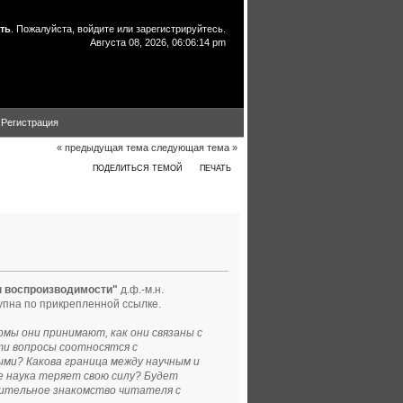
ть
. Пожалуйста,
войдите
или
зарегистрируйтесь
.
Августа 08, 2026, 06:06:14 pm
Регистрация
« предыдущая тема
следующая тема »
ПОДЕЛИТЬСЯ ТЕМОЙ
ПЕЧАТЬ
ти (Прочитано 152972 раз)
н воспроизводимости"
д.ф.-м.н.
упна по прикрепленной ссылке.
мы они принимают, как они связаны с
ти вопросы соотносятся с
ми? Какова граница между научным и
де наука теряет свою силу? Будет
рительное знакомство читателя с