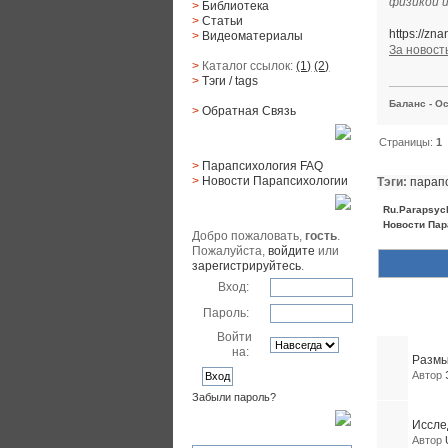
физикой и
>
Библиотека
>
Статьи
https://z
>
Видеоматериалы
За новост
>
Каталог ссылок:
(1)
(2)
>
Тэги
/ tags
Баланс - Ос
>
Обратная Cвязь
Материалы
Страницы:
1
>
Парапсихология FAQ
>
Новости Парапсихологии
Тэги:
парап
Юзер
Ru.Parapsyc
Новости Пар
Добро пожаловать,
гость
.
Пожалуйста,
войдите
или
зарегистрируйтесь
.
Вход:
Пароль:
Похожие 
Войти
на:
Размы
Автор
Забыли пароль?
Поиск
Иссле
Автор