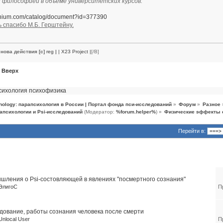
 философией в объеме университетских курсов.
nanium.com/catalog/document?id=377390
ь спасибо М.Б. Герштейну.
нова действия [c]
reg
|
| X23 Project |
[/B]
Вверх
сихология
психофизика
hology: парапсихология в России | Портал фонда пси-исследований
»
Форум
»
Разное
апсихологии и Psi-исследований
(Модератор:
%forum.helper%
) »
Физические эффекты с
Перейти в:
темы (2)
шления о Psi-состовляющей в явлениях "посмертного сознания"
ЭлигоС
П
дование, работы сознания человека после смерти
Unlocal User
П