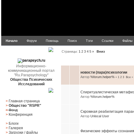
Начало
Форум
Помощь
Поиск
Тэги
Ссылки
Файлы
Страницы:
1
2
3
4
5
»
Вниз
parapsych.ru
Тема
/
Автор
Информационно-
коммуникационный портал
новости (пара)психологии
"Ru.Parapsychology"
Автор
%forum.helper%
«
1
2
3
Все
»
Общества Психических
Исследований
Спиритуалистическая метафиз
Главное меню
Автор
%forum.helper%
>
Главная страница
>
Общество "RSPR"
>
Фонд
Скромная реабилитация пара
>
Конференция
Автор
Unlocal User
>
Блоги
>
Галерея
Физические эффекты сознания
>
Загрузки
/
файлы