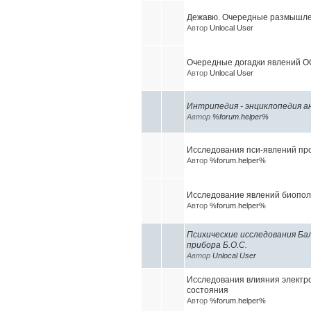
Дежавю. Очередные размышлен
Автор
Unlocal User
Очередные догадки явлений 
Автор
Unlocal User
Интрипедия - энциклопедия а
Автор
%forum.helper%
Исследования пси-явлений пр
Автор
%forum.helper%
Исследование явлений биопол
Автор
%forum.helper%
Психические исследования Ба
прибора Б.О.С.
Автор
Unlocal User
Исследования влияния электр
состояния
Автор
%forum.helper%