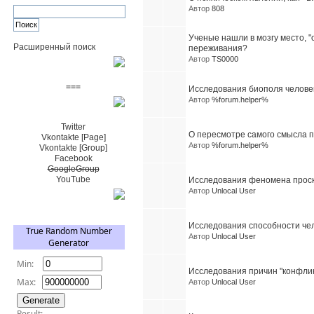
Автор
808
Ученые нашли в мозгу место, 
Расширенный поиск
переживания?
Автор
TS0000
Пожертвовать $
===
Исследования биополя человек
Автор
%forum.helper%
Сообщество+
Twitter
О пересмотре самого смысла п
Vkontakte [Page]
Автор
%forum.helper%
Vkontakte [Group]
Facebook
GoogleGroup
YouTube
Исследования феномена проск
Автор
Unlocal User
TRNG
Исследования способности чел
Автор
Unlocal User
Исследования причин "конфлик
Автор
Unlocal User