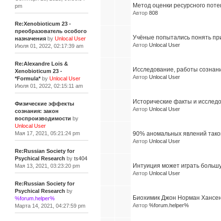
Метод оценки ресурсного пот
pm
Автор
808
Re:Xenobioticum 23 -
преобразователь особого
Учёные попытались понять пр
назначения
by
Unlocal User
Автор
Unlocal User
Июля 01, 2022, 02:17:39 am
Re:Alexandre Lois &
Исследование, работы сознани
Xenobioticum 23 -
Автор
Unlocal User
*Formula*
by
Unlocal User
Июля 01, 2022, 02:15:11 am
Исторические факты и исслед
Физические эффекты
Автор
Unlocal User
сознания: закон
воспроизводимости
by
Unlocal User
Мая 17, 2021, 05:21:24 pm
90% аномальных явлений тако
Автор
Unlocal User
Re:Russian Society for
Psychical Research
by
ts404
Интуиция может играть большу
Мая 13, 2021, 03:23:20 pm
Автор
Unlocal User
Re:Russian Society for
Psychical Research
by
Биохимик Джон Норман Хансен
%forum.helper%
Автор
%forum.helper%
Марта 14, 2021, 04:27:59 pm