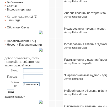
Автор
Unlocal User
>
Библиотека
>
Статьи
>
Видеоматериалы
Анализ явлений полтергейста
>
Каталог ссылок:
(1)
(2)
Автор
Unlocal User
>
Тэги
/ tags
>
Обратная Cвязь
Исследования явления ксеног
Автор
Unlocal User
Материалы
>
Парапсихология FAQ
Исследования явления "дежавю
>
Новости Парапсихологии
Автор
Unlocal User
Юзер
Добро пожаловать,
гость
.
Размышления о явлении "шесто
Пожалуйста,
войдите
или
Автор
%forum.helper%
зарегистрируйтесь
.
Вход:
"Паранормальные будни" - до
Пароль:
Автор
doctorklo
Войти
на:
Нейробиологи объяснили фен
Автор
Unlocal User
Забыли пароль?
Поиск
О психическом явлении, как «