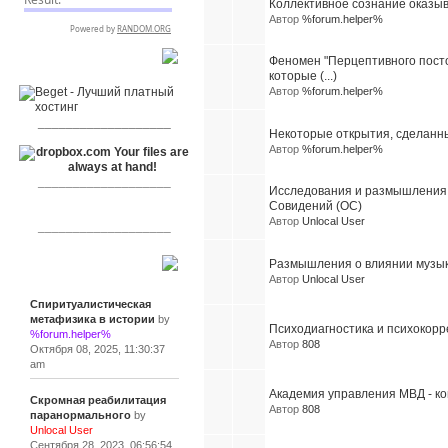
Коллективное сознание оказыв
Автор
%forum.helper%
Феномен "Перцептивного пост
RSPR сотрудничает с:
которые (...)
Автор
%forum.helper%
___________________
Некоторые открытия, сделанны
Автор
%forum.helper%
___________________
Исследования и размышления 
Совидений (ОС)
Автор
Unlocal User
___________________
Размышления о влиянии музык
Сообщения
Автор
Unlocal User
Спиритуалистическая
метафизика в истории
by
Психодиагностика и психокорр
%forum.helper%
Автор
808
Октября 08, 2025, 11:30:37
am
Академия управления МВД - к
Скромная реабилитация
Автор
808
паранормального
by
Unlocal User
Сентября 28, 2023, 06:56:54