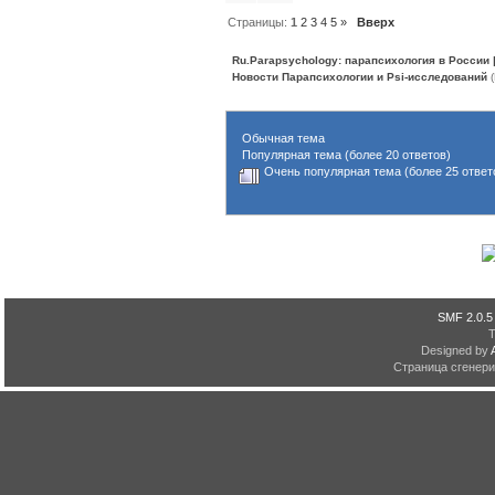
Страницы:
1
2
3
4
5
»
Вверх
Ru.Parapsychology: парапсихология в России
Новости Парапсихологии и Psi-исследований
(
Обычная тема
Популярная тема (более 20 ответов)
Очень популярная тема (более 25 ответ
SMF 2.0.5
Designed by
Страница сгенерир