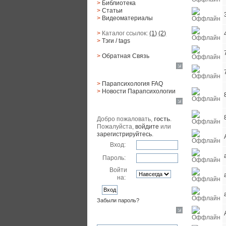
>
Библиотека
>
Статьи
>
Видеоматериалы
>
Каталог ссылок:
(1)
(2)
>
Тэги
/ tags
>
Обратная Cвязь
Материалы
>
Парапсихология FAQ
>
Новости Парапсихологии
Юзер
Добро пожаловать,
гость
.
Пожалуйста,
войдите
или
зарегистрируйтесь
.
Вход:
Пароль:
Войти
на:
Забыли пароль?
Поиск