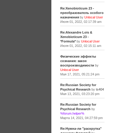
Re:Xenobioticum 23 -
преобразователь особого
назначения
by
Unlocal User
Июля 01, 2022, 02:17:39 am
Re:Alexandre Lois &
Xenobioticum 23 -
*Formula*
by
Unlocal User
Июля 01, 2022, 02:15:11 am
Физические эффекты
сознания: закон
воспроизводимости
by
Unlocal User
Мая 17, 2021, 05:21:24 pm
Re:Russian Society for
Psychical Research
by
ts404
Мая 13, 2021, 03:23:20 pm
Re:Russian Society for
Psychical Research
by
%forum.helper%
Марта 14, 2021, 04:27:59 pm
Re:Нужна-ли "раскрутка"