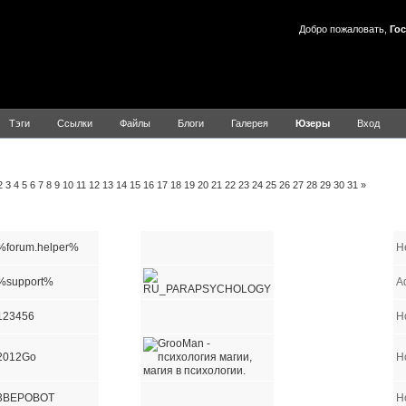
Добро пожаловать,
Гос
Тэги
Ссылки
Файлы
Блоги
Галерея
Юзеры
Вход
льзователей
2
3
4
5
6
7
8
9
10
11
12
13
14
15
16
17
18
19
20
21
22
23
24
25
26
27
28
29
30
31
»
Имя пользователя
E-mail
Сайт
ICQ
AIM
YIM
MSN
%forum.helper%
H
%support%
A
123456
Н
2012Go
Н
3BEPOBOT
Н