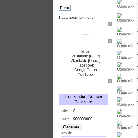
Расширенный поиск
Пожертвовать $
===
Сообщество+
Twitter
Vkontakte [Page]
Vkontakte [Group]
Facebook
GoogleGroup
YouTube
TRNG