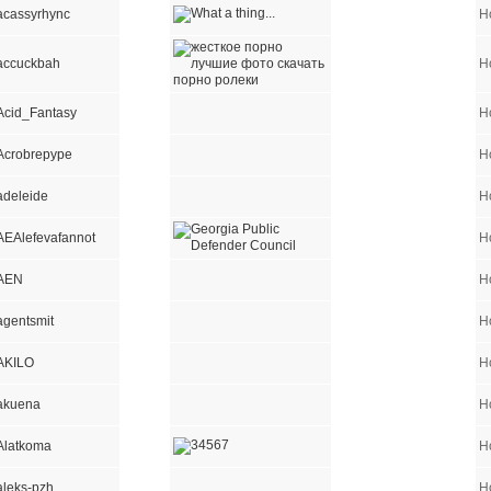
acassyrhync
Н
accuckbah
Н
Acid_Fantasy
Н
Acrobrepype
Н
adeleide
Н
AEAlefevafannot
Н
AEN
Н
agentsmit
Н
AKILO
Н
akuena
Н
Alatkoma
Н
aleks-pzh
Н