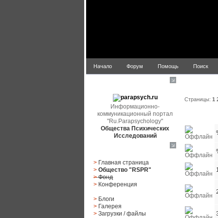
Начало
Форум
Помощь
Поиск
Список по
parapsych.ru
Страницы:
1
Информационно-
коммуникационный портал
Статус
"Ru.Parapsychology"
Общества Психических
Исследований
Главное меню
>
Главная страница
>
Общество "RSPR"
>
Фонд
>
Конференция
>
Блоги
>
Галерея
>
Загрузки
/
файлы