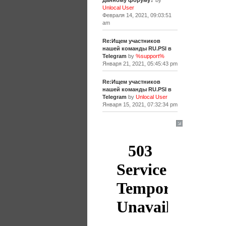
данному форуму?
by
Unlocal User
Февраля 14, 2021, 09:03:51
am
Re:Ищем участников
нашей команды RU.PSI в
Telegram
by
%support%
Января 21, 2021, 05:45:43 pm
Re:Ищем участников
нашей команды RU.PSI в
Telegram
by
Unlocal User
Января 15, 2021, 07:32:34 pm
[+]