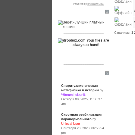
RSPR сотрудничает с:
___________________
Страницы:
1
___________________
___________________
Сообщения
Спиритуалистическая
метафизика в истории
by
%forum.helper%
Октября 08, 2025, 11:30:37
am
Скромная реабилитация
паранормального
by
Unlocal User
Сентября 28, 2023, 06:56:54
pm