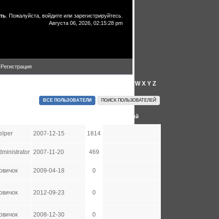
ть
. Пожалуйста,
войдите
или
зарегистрируйтесь
.
Августа 06, 2026, 02:15:28 pm
Регистрация
A
B
C
D
E
F
G
H
I
J
K
L
M
N
O
P
Q
R
S
T
U
V
W
X
Y
Z
ВСЕ ПОЛЬЗОВАТЕЛИ
ПОИСК ПОЛЬЗОВАТЕЛЕЙ
Группа
Дата регистрации
Сообщений
elper
2007-12-15
1814
dministrator
2007-11-20
469
овичок
2009-04-18
0
овичок
2012-09-23
0
овичок
2008-12-30
0