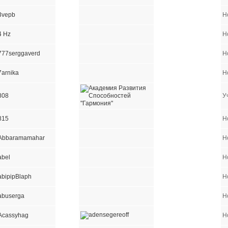
3vepb
Н
4 Hz
Н
777serggaverd
Н
7arnika
Н
808
У
815
Н
Abbaramamahar
Н
abel
Н
abipipBlaph
Н
abuserga
Н
Acassyhag
Н