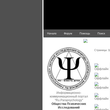
Начало
Форум
Помощь
Поиск
Список п
parapsych.ru
Страницы:
1
Статус
Информационно-
коммуникационный портал
"Ru.Parapsychology"
Общества Психических
Исследований