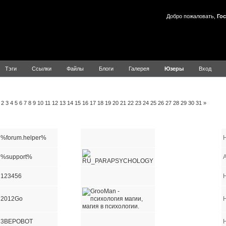
Добро пожаловать,
Гос
Тэги
Ссылки
Файлы
Блоги
Галерея
Юзеры
Вход
ользователей
2
3
4
5
6
7
8
9
10
11
12
13
14
15
16
17
18
19
20
21
22
23
24
25
26
27
28
29
30
31
»
Имя пользователя
E-mail
Сайт
ICQ
AIM
YIM
MSN
%forum.helper%
%support%
A
123456
2012Go
3BEPOBOT