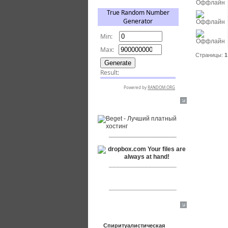
Страницы:
1
RSPR сотрудничает с:
___________________
___________________
___________________
Сообщения
Спиритуалистическая