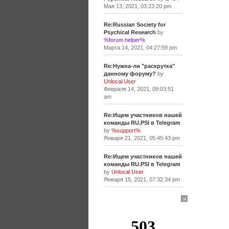
Мая 13, 2021, 03:23:20 pm
Re:Russian Society for
Psychical Research
by
%forum.helper%
Марта 14, 2021, 04:27:59 pm
Re:Нужна-ли "раскрутка"
данному форуму?
by
Unlocal User
Февраля 14, 2021, 09:03:51
am
Re:Ищем участников нашей
команды RU.PSI в Telegram
by
%support%
Января 21, 2021, 05:45:43 pm
Re:Ищем участников нашей
команды RU.PSI в Telegram
by
Unlocal User
Января 15, 2021, 07:32:34 pm
[+]