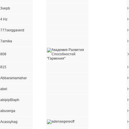
3vepb
4 Hz
777serggaverd
7arnika
808
815
Abbaramamahar
abel
abipipBlaph
abuserga
Acassyhag