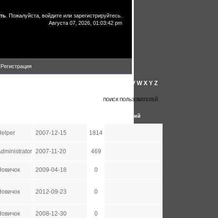
ть
. Пожалуйста,
войдите
или
зарегистрируйтесь
.
Августа 07, 2026, 01:03:42 pm
Регистрация
A
B
C
D
E
F
G
H
I
J
K
L
M
N
O
P
Q
R
S
T
U
V
W
X
Y
Z
ВСЕ ПОЛЬЗОВАТЕЛИ
ПОИСК ПОЛЬЗОВАТЕЛЕЙ
Группа
Дата регистрации
Сообщений
Helper
2007-12-15
1814
dministrator
2007-11-20
469
Новичок
2009-04-18
0
Новичок
2012-09-23
0
Новичок
2008-12-30
0