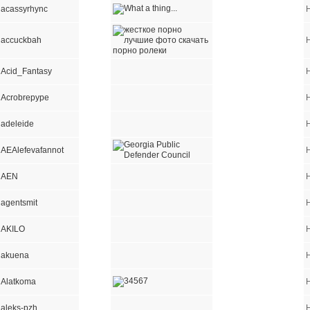
acassyrhync
accuckbah
Acid_Fantasy
Acrobrepype
adeleide
AEAlefevafannot
AEN
agentsmit
AKILO
akuena
Alatkoma
aleks-pzh