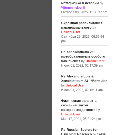
метафизика в истории
by
%forum.helper%
Октября 08, 2025, 11:30:37 am
Скромная реабилитация
паранормального
by
Unlocal User
Сентября 28, 2023, 06:56:54
pm
Re:Xenobioticum 23 -
преобразователь особого
назначения
by
Unlocal User
Июля 01, 2022, 02:17:39 am
Re:Alexandre Lois &
Xenobioticum 23 - *Formula*
by
Unlocal User
Июля 01, 2022, 02:15:11 am
Физические эффекты
сознания: закон
воспроизводимости
by
Unlocal User
Мая 17, 2021, 05:21:24 pm
Re:Russian Society for
Psychical Research
by
ts404