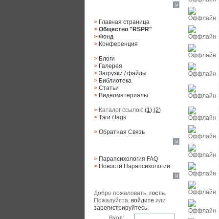
Главное меню
>
Главная страница
>
Общество "RSPR"
>
Фонд
>
Конференция
>
Блоги
>
Галерея
>
Загрузки
/
файлы
>
Библиотека
>
Статьи
>
Видеоматериалы
>
Каталог ссылок:
(1)
(2)
>
Тэги
/ tags
>
Обратная Cвязь
Материалы
>
Парапсихология FAQ
>
Новости Парапсихологии
Юзер
Добро пожаловать,
гость
.
Пожалуйста,
войдите
или
зарегистрируйтесь
.
Вход: