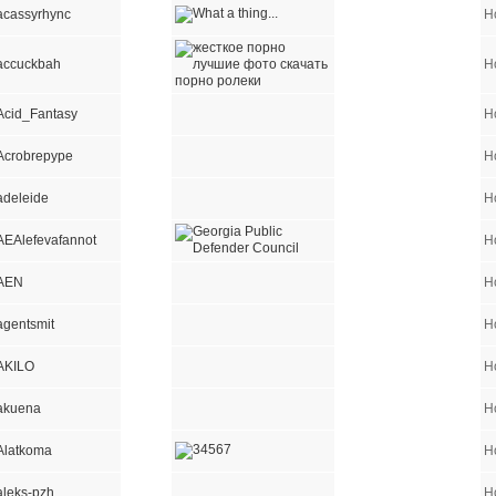
acassyrhync
Н
accuckbah
Н
Acid_Fantasy
Н
Acrobrepype
Н
adeleide
Н
AEAlefevafannot
Н
AEN
Н
agentsmit
Н
AKILO
Н
akuena
Н
Alatkoma
Н
aleks-pzh
Н