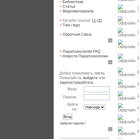
>
Библиотека
>
Статьи
>
Видеоматериалы
>
Каталог ссылок:
(1)
(2)
>
Тэги
/ tags
>
Обратная Cвязь
Материалы
>
Парапсихология FAQ
>
Новости Парапсихологии
Юзер
Добро пожаловать,
гость
.
Пожалуйста,
войдите
или
зарегистрируйтесь
.
Вход:
Пароль:
Войти
на:
Забыли пароль?
Поиск