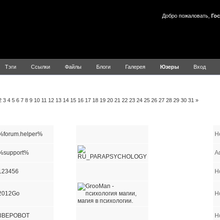
Добро пожаловать,
Гос
Тэги
Ссылки
Файлы
Блоги
Галерея
Юзеры
Вход
льзователей
2
3
4
5
6
7
8
9
10
11
12
13
14
15
16
17
18
19
20
21
22
23
24
25
26
27
28
29
30
31
»
Имя пользователя
E-mail
Сайт
ICQ
AIM
YIM
MSN
%forum.helper%
H
%support%
A
123456
Н
2012Go
Н
3BEPOBOT
Н