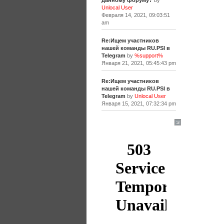
данному форуму?
by
Unlocal User
Февраля 14, 2021, 09:03:51
am
Re:Ищем участников
нашей команды RU.PSI в
Telegram
by
%support%
Января 21, 2021, 05:45:43 pm
Re:Ищем участников
нашей команды RU.PSI в
Telegram
by
Unlocal User
Января 15, 2021, 07:32:34 pm
[+]