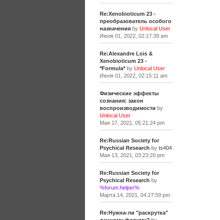
Re:Xenobioticum 23 -
преобразователь особого
назначения
by
Unlocal User
Июля 01, 2022, 02:17:39 am
Re:Alexandre Lois &
Xenobioticum 23 -
*Formula*
by
Unlocal User
Июля 01, 2022, 02:15:11 am
Физические эффекты
сознания: закон
воспроизводимости
by
Unlocal User
Мая 17, 2021, 05:21:24 pm
Re:Russian Society for
Psychical Research
by
ts404
Мая 13, 2021, 03:23:20 pm
Re:Russian Society for
Psychical Research
by
%forum.helper%
Марта 14, 2021, 04:27:59 pm
Re:Нужна-ли "раскрутка"