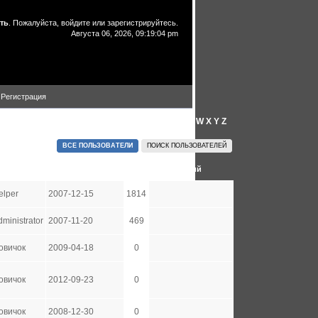
ть
. Пожалуйста,
войдите
или
зарегистрируйтесь
.
Августа 06, 2026, 09:19:04 pm
Регистрация
A
B
C
D
E
F
G
H
I
J
K
L
M
N
O
P
Q
R
S
T
U
V
W
X
Y
Z
ВСЕ ПОЛЬЗОВАТЕЛИ
ПОИСК ПОЛЬЗОВАТЕЛЕЙ
Группа
Дата регистрации
Сообщений
elper
2007-12-15
1814
dministrator
2007-11-20
469
овичок
2009-04-18
0
овичок
2012-09-23
0
овичок
2008-12-30
0