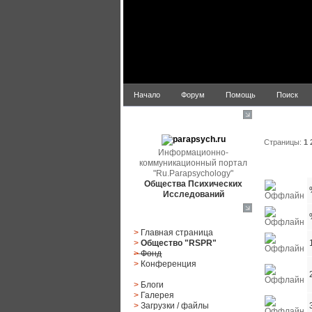
Начало
Форум
Помощь
Поиск
Список по
parapsych.ru
Страницы:
1
Информационно-
коммуникационный портал
Статус
"Ru.Parapsychology"
Общества Психических
Исследований
Главное меню
>
Главная страница
>
Общество "RSPR"
>
Фонд
>
Конференция
>
Блоги
>
Галерея
>
Загрузки
/
файлы