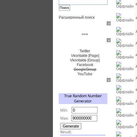
Расширенный поиск
Пожертвовать $
===
Сообщество+
Twitter
Vkontakte [Page]
Vkontakte [Group]
Facebook
GoogleGroup
YouTube
TRNG