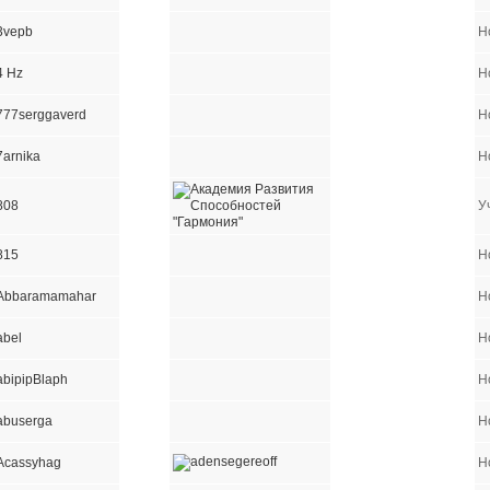
3vepb
Н
4 Hz
Н
777serggaverd
Н
7arnika
Н
808
У
815
Н
Abbaramamahar
Н
abel
Н
abipipBlaph
Н
abuserga
Н
Acassyhag
Н