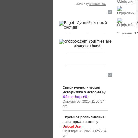
RSPR сотрудничает с:
___________________
Страницы:
1
___________________
___________________
Сообщения
Спиритуалистическая
метафизика в истории
by
%forum.helper%
Октября 08, 2025, 11:30:37
am
Скромная реабилитация
паранормального
by
Unlocal User
Сентября 28, 2023, 06:56:54
pm