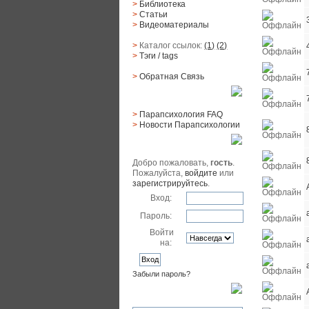
>
Библиотека
>
Статьи
>
Видеоматериалы
>
Каталог ссылок:
(1)
(2)
>
Тэги
/ tags
>
Обратная Cвязь
Материалы
>
Парапсихология FAQ
>
Новости Парапсихологии
Юзер
Добро пожаловать,
гость
.
Пожалуйста,
войдите
или
зарегистрируйтесь
.
Вход:
Пароль:
Войти
на:
Забыли пароль?
Поиск