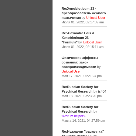
Re:Xenobioticum 23 -
преобразователь особого
назначения
by
Unlocal User
Июля 01, 2022, 02:17:39 am
Re:Alexandre Lois &
Xenobioticum 23 -
*Formula*
by
Unlocal User
Июля 01, 2022, 02:15:11 am
Физические эффекты
сознания: закон
воспроизводимости
by
Unlocal User
Мая 17, 2021, 05:21:24 pm
Re:Russian Society for
Psychical Research
by
ts404
Мая 13, 2021, 03:23:20 pm
Re:Russian Society for
Psychical Research
by
%forum.helper%
Марта 14, 2021, 04:27:59 pm
Re:Нужна-ли "раскрутка"