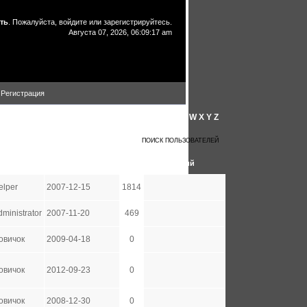
ть
. Пожалуйста,
войдите
или
зарегистрируйтесь
.
Августа 07, 2026, 06:09:17 am
Регистрация
A
B
C
D
E
F
G
H
I
J
K
L
M
N
O
P
Q
R
S
T
U
V
W
X
Y
Z
ВСЕ ПОЛЬЗОВАТЕЛИ
ПОИСК ПОЛЬЗОВАТЕЛЕЙ
Группа
Дата регистрации
Сообщений
elper
2007-12-15
1814
dministrator
2007-11-20
469
овичок
2009-04-18
0
овичок
2012-09-23
0
овичок
2008-12-30
0