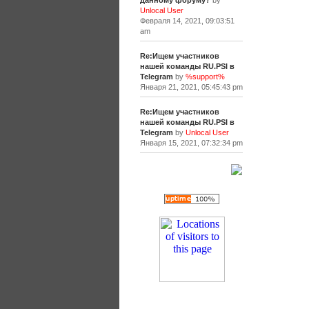
данному форуму?
by
Unlocal User
Февраля 14, 2021, 09:03:51
am
Re:Ищем участников
нашей команды RU.PSI в
Telegram
by
%support%
Января 21, 2021, 05:45:43 pm
Re:Ищем участников
нашей команды RU.PSI в
Telegram
by
Unlocal User
Января 15, 2021, 07:32:34 pm
[+]