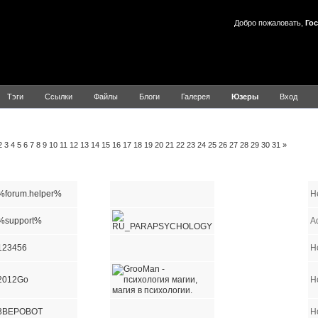
Добро пожаловать,
Гос
Тэги
Ссылки
Файлы
Блоги
Галерея
Юзеры
Вход
льзователей
2
3
4
5
6
7
8
9
10
11
12
13
14
15
16
17
18
19
20
21
22
23
24
25
26
27
28
29
30
31
»
Имя пользователя
E-mail
Сайт
ICQ
AIM
YIM
MSN
%forum.helper%
H
%support%
A
123456
Н
2012Go
Н
3BEPOBOT
Н