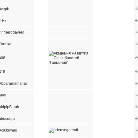
3vepb
Н
4 Hz
Н
777serggaverd
Н
7arnika
Н
808
У
815
Н
Abbaramamahar
Н
abel
Н
abipipBlaph
Н
abuserga
Н
Acassyhag
Н