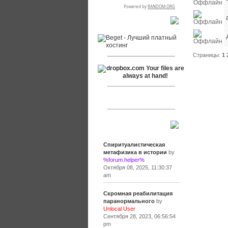
RSPR сотрудничает с:
___________________
Страницы:
1
___________________
___________________
Сообщения
Спиритуалистическая
метафизика в истории
by
%forum.helper%
Октября 08, 2025, 11:30:37
am
Скромная реабилитация
паранормального
by
Unlocal User
Сентября 28, 2023, 06:56:54
pm