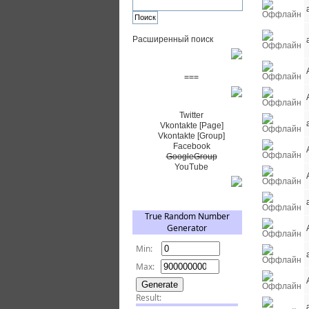
Расширенный поиск
Пожертвовать $
===
Сообщество+
Twitter
Vkontakte [Page]
Vkontakte [Group]
Facebook
GoogleGroup
YouTube
TRNG