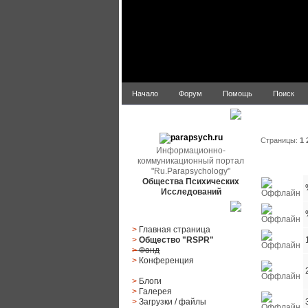
Начало
Форум
Помощь
Поиск
Список по
parapsych.ru
Страницы:
1
Информационно-
коммуникационный портал
Статус
"Ru.Parapsychology"
Общества Психических
Исследований
Главное меню
>
Главная страница
>
Общество "RSPR"
>
Фонд
>
Конференция
>
Блоги
>
Галерея
>
Загрузки
/
файлы