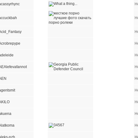
acassyrhync
Н
accuckbah
Н
Acid_Fantasy
Н
Acrobrepype
Н
adeleide
Н
AEAlefevafannot
Н
AEN
Н
agentsmit
Н
AKILO
Н
akuena
Н
Alatkoma
Н
aleks-pzh
Н