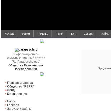
Начало
Форум
Помощь
Поиск
Тэги
Ссылки
Файлы
Вход
parapsych.ru
Информационно-
коммуникационный портал
"Ru.Parapsychology"
Общества Психических
Продолж
Исследований
Главное меню
>
Главная страница
>
Общество "RSPR"
>
Фонд
>
Конференция
>
Блоги
>
Галерея
>
Загрузки
/
файлы