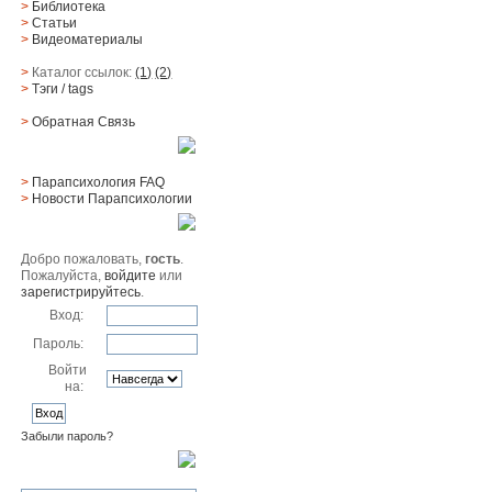
>
Библиотека
>
Статьи
>
Видеоматериалы
>
Каталог ссылок:
(1)
(2)
>
Тэги
/ tags
>
Обратная Cвязь
Материалы
>
Парапсихология FAQ
>
Новости Парапсихологии
Юзер
Добро пожаловать,
гость
.
Пожалуйста,
войдите
или
зарегистрируйтесь
.
Вход:
Пароль:
Войти
на:
Забыли пароль?
Поиск