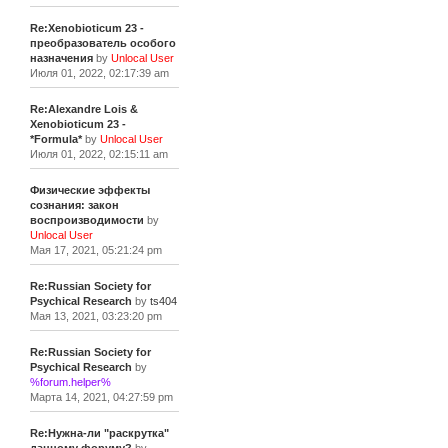
Re:Xenobioticum 23 -
преобразователь особого
назначения
by
Unlocal User
Июля 01, 2022, 02:17:39 am
Re:Alexandre Lois &
Xenobioticum 23 -
*Formula*
by
Unlocal User
Июля 01, 2022, 02:15:11 am
Физические эффекты
сознания: закон
воспроизводимости
by
Unlocal User
Мая 17, 2021, 05:21:24 pm
Re:Russian Society for
Psychical Research
by
ts404
Мая 13, 2021, 03:23:20 pm
Re:Russian Society for
Psychical Research
by
%forum.helper%
Марта 14, 2021, 04:27:59 pm
Re:Нужна-ли "раскрутка"