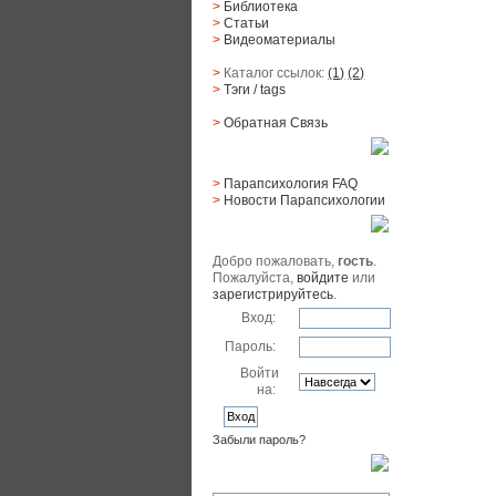
>
Библиотека
>
Статьи
>
Видеоматериалы
>
Каталог ссылок:
(1)
(2)
>
Тэги
/ tags
>
Обратная Cвязь
Материалы
>
Парапсихология FAQ
>
Новости Парапсихологии
Юзер
Добро пожаловать,
гость
.
Пожалуйста,
войдите
или
зарегистрируйтесь
.
Вход:
Пароль:
Войти
на:
Забыли пароль?
Поиск