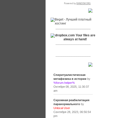
RSPR сотрудничает с:
___________________
___________________
___________________
Сообщения
Спиритуалистическая
метафизика в истории
by
%forum.helper%
Октября 08, 2025, 11:30:37
am
Скромная реабилитация
паранормального
by
Unlocal User
Сентября 28, 2023, 06:56:54
pm