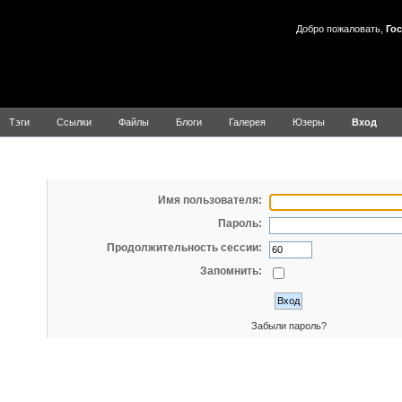
Добро пожаловать,
Гос
Тэги
Ссылки
Файлы
Блоги
Галерея
Юзеры
Вход
Вход
Имя пользователя:
Пароль:
Продолжительность сессии:
Запомнить:
Забыли пароль?