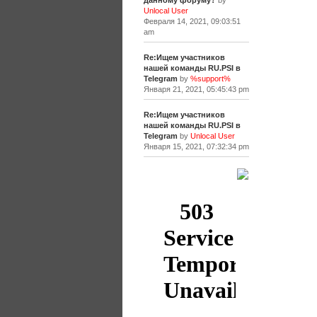
данному форуму?
by
Unlocal User
Февраля 14, 2021, 09:03:51
am
Re:Ищем участников
нашей команды RU.PSI в
Telegram
by
%support%
Января 21, 2021, 05:45:43 pm
Re:Ищем участников
нашей команды RU.PSI в
Telegram
by
Unlocal User
Января 15, 2021, 07:32:34 pm
[+]