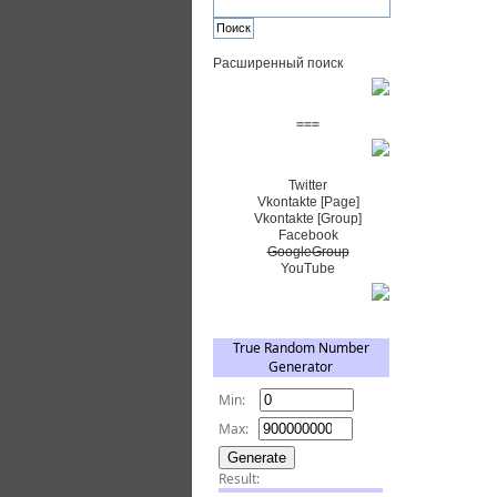
Расширенный поиск
Пожертвовать $
===
Сообщество+
Twitter
Vkontakte [Page]
Vkontakte [Group]
Facebook
GoogleGroup
YouTube
TRNG