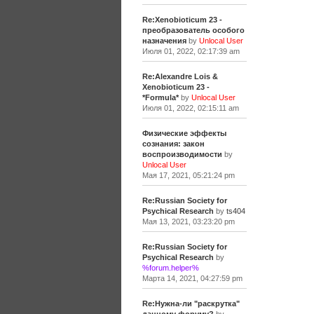
Re:Xenobioticum 23 -
преобразователь особого
назначения
by
Unlocal User
Июля 01, 2022, 02:17:39 am
Re:Alexandre Lois &
Xenobioticum 23 -
*Formula*
by
Unlocal User
Июля 01, 2022, 02:15:11 am
Физические эффекты
сознания: закон
воспроизводимости
by
Unlocal User
Мая 17, 2021, 05:21:24 pm
Re:Russian Society for
Psychical Research
by
ts404
Мая 13, 2021, 03:23:20 pm
Re:Russian Society for
Psychical Research
by
%forum.helper%
Марта 14, 2021, 04:27:59 pm
Re:Нужна-ли "раскрутка"