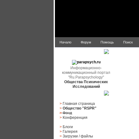
Начало
Форум
Помощь
Поиск
parapsych.ru
Информационно-
коммуникационный портал
"Ru.Parapsychology"
Общества Психических
Исследований
Главное меню
>
Главная страница
>
Общество "RSPR"
>
Фонд
>
Конференция
>
Блоги
>
Галерея
>
Загрузки
/
файлы