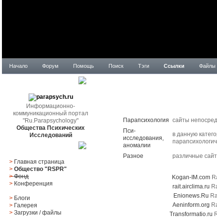
Начало
Форум
Помощь
Поиск
Тэги
Ссылки
Файлы
parapsych.ru
Информационно-
Title
коммуникационный портал
Парапсихология
сайты непосред
"Ru.Parapsychology"
Общества Психических
Пси-
в данную катег
Исследований
исследования,
парапсихологич
аномалии
Главное меню
Разное
различные сай
>
Главная страница
Top Five Rated
>
Общество "RSPR"
>
Фонд
Kogan-IM.com
Ra
>
Конференция
rait.airclima.ru
Ra
Enionews.Ru
Rat
>
Блоги
Aeninform.org
Ra
>
Галерея
>
Загрузки
/
файлы
Transformatio.ru
R