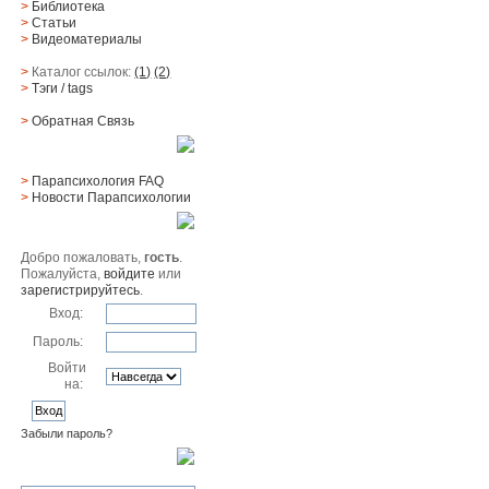
>
Библиотека
>
Статьи
>
Видеоматериалы
>
Каталог ссылок:
(1)
(2)
>
Тэги
/ tags
>
Обратная Cвязь
Материалы
>
Парапсихология FAQ
>
Новости Парапсихологии
Юзер
Добро пожаловать,
гость
.
Пожалуйста,
войдите
или
зарегистрируйтесь
.
Вход:
Пароль:
Войти
на:
Забыли пароль?
Поиск