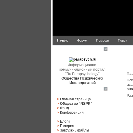
Начало
Форум
Помощь
Поиск
parapsych.ru
Информационно-
коммуникационный портал
Пар
"Ru.Parapsychology"
Общества Психических
Пси
Исследований
исс
ано
Главное меню
Раз
>
Главная страница
>
Общество "RSPR"
>
Фонд
>
Конференция
>
Блоги
>
Галерея
>
Загрузки
/
файлы