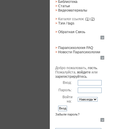
>
Библиотека
>
Статьи
>
Видеоматериалы
>
Каталог ссылок:
(1)
(2)
>
Тэги
/ tags
>
Обратная Cвязь
Материалы
>
Парапсихология FAQ
>
Новости Парапсихологии
Юзер
Добро пожаловать,
гость
.
Пожалуйста,
войдите
или
зарегистрируйтесь
.
Вход:
Пароль:
Войти
на:
Забыли пароль?
Поиск