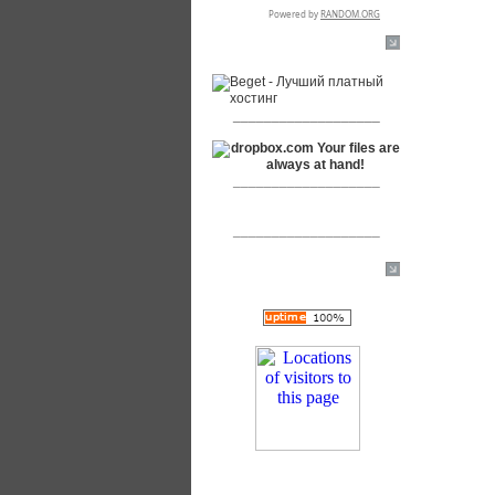
RSPR сотрудничает с:
___________________
___________________
___________________
[+]