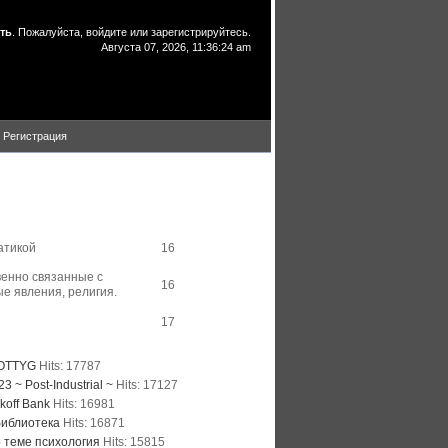
ть
. Пожалуйста,
войдите
или
зарегистрируйтесь
.
Августа 07, 2026, 11:36:24 am
Регистрация
Total Links
атикой
16
венно связанные с
16
е явления, религия.
17
p Five Visited Links
OTTYG
Hits: 17787
3 ~ Post-Industrial ~
Hits: 17127
koff Bank
Hits: 16981
библиотека
Hits: 16871
о теме психология
Hits: 15815