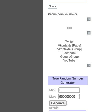
Расширенный поиск
Пожертвовать $
===
Сообщество+
Twitter
Vkontakte [Page]
Vkontakte [Group]
Facebook
GoogleGroup
YouTube
TRNG