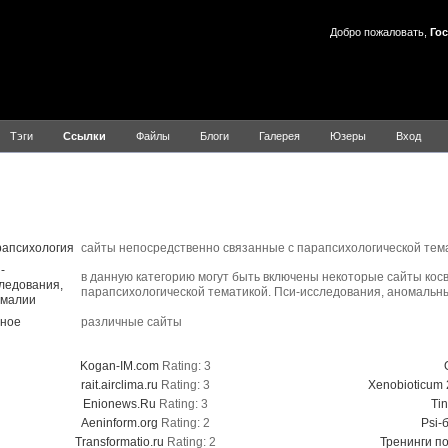
Добро пожаловать,
Гос
Тэги
Ссылки
Файлы
Блоги
Галерея
Юзеры
Вход
Ссылки
Title
Description
апсихология
сайты непосредственно связанные с парапсихологической тем
-
в данную категорию могут быть включены некоторые сайты кос
ледования,
парапсихологической тематикой. Пси-исследования, аномальны
малии
ное
различные сайты
Top Five Rated Links
To
Kogan-IM.com
Rating: 3
rait.airclima.ru
Rating: 3
Xenobioticum 2
Enionews.Ru
Rating: 3
Tin
Aeninform.org
Rating: 2
Psi-
Transformatio.ru
Rating: 2
Тренинги п