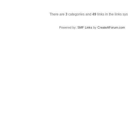
Stats
There are
3
categories and
49
links in the links sy
Powered by:
SMF Links
by
CreateAForum.com