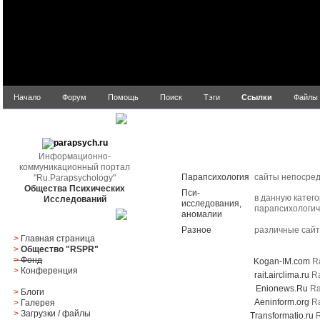
Начало
Форум
Помощь
Поиск
Тэги
Ссылки
Файлы
parapsych.ru
Информационно-
Title
коммуникационный портал
Парапсихология
сайты непосред
"Ru.Parapsychology"
Общества Психических
Пси-
в данную катег
Исследований
исследования,
парапсихологич
аномалии
Главное меню
Разное
различные сай
>
Главная страница
Top Five Rated
>
Общество "RSPR"
>
Фонд
Kogan-IM.com
Ra
>
Конференция
rait.airclima.ru
Ra
Enionews.Ru
Rat
>
Блоги
Aeninform.org
Ra
>
Галерея
>
Загрузки
/
файлы
Transformatio.ru
R