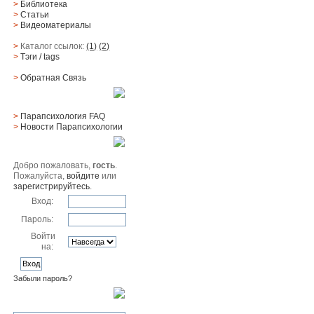
>
Библиотека
>
Статьи
>
Видеоматериалы
>
Каталог ссылок:
(1)
(2)
>
Тэги
/ tags
>
Обратная Cвязь
Материалы
>
Парапсихология FAQ
>
Новости Парапсихологии
Юзер
Добро пожаловать,
гость
.
Пожалуйста,
войдите
или
зарегистрируйтесь
.
Вход:
Пароль:
Войти
на:
Забыли пароль?
Поиск