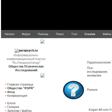
Начало
Форум
Помощь
Поиск
Тэги
Ссылки
Файлы
parapsych.ru
Информационно-
Title
коммуникационный портал
Парапсихология
"Ru.Parapsychology"
Общества Психических
Пси-
Исследований
исследования,
аномалии
Главное меню
>
Главная страница
>
Общество "RSPR"
Разное
>
Фонд
>
Конференция
>
Блоги
Top Five Rated
>
Галерея
Kogan-IM.com
Ra
>
Загрузки
/
файлы