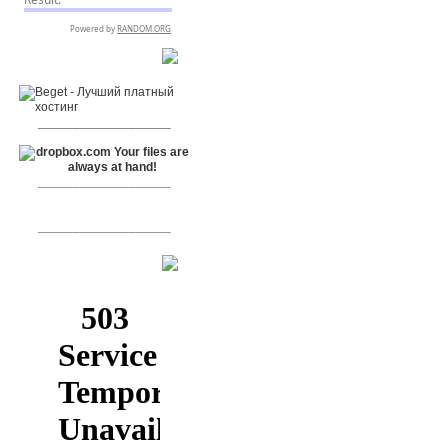
RSPR сотрудничает с:
___________________
___________________
___________________
[+]