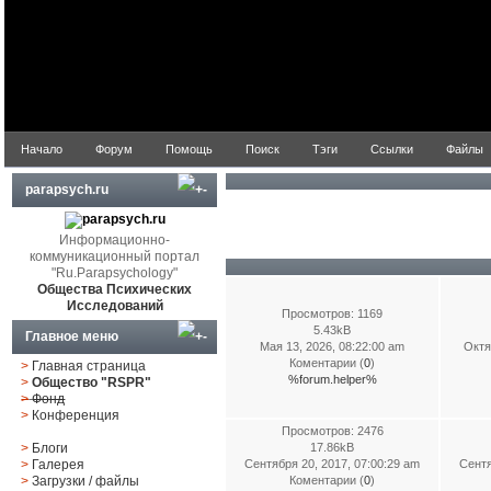
Начало
Форум
Помощь
Поиск
Тэги
Ссылки
Файлы
parapsych.ru
Информационно-
коммуникационный портал
"Ru.Parapsychology"
Общества Психических
Исследований
Просмотров: 1169
5.43kB
Главное меню
Мая 13, 2026, 08:22:00 am
Октя
Коментарии (
0
)
>
Главная страница
%forum.helper%
>
Общество "RSPR"
>
Фонд
>
Конференция
Просмотров: 2476
>
Блоги
17.86kB
>
Галерея
Сентября 20, 2017, 07:00:29 am
Сентя
>
Загрузки
/
файлы
Коментарии (
0
)