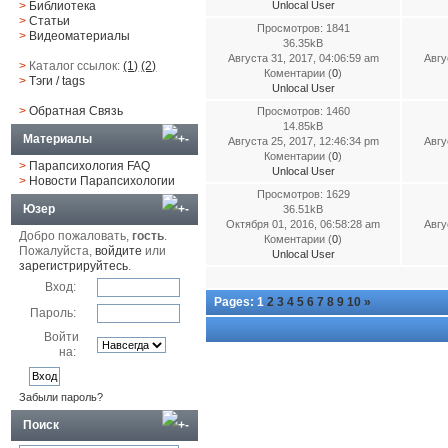
>
Библиотека
Unlocal User
>
Статьи
Просмотров: 1841
>
Видеоматериалы
36.35kB
Августа 31, 2017, 04:06:59 am
Авгу
>
Каталог ссылок:
(1)
(2)
Коментарии (
0
)
>
Тэги
/ tags
Unlocal User
>
Обратная Cвязь
Просмотров: 1460
14.85kB
Материалы
Августа 25, 2017, 12:46:34 pm
Авгу
Коментарии (
0
)
>
Парапсихология FAQ
Unlocal User
>
Новости Парапсихологии
Просмотров: 1629
Юзер
36.51kB
Октября 01, 2016, 06:58:28 am
Авгу
Добро пожаловать,
гость
.
Коментарии (
0
)
Пожалуйста,
войдите
или
Unlocal User
зарегистрируйтесь
.
Вход:
Pages:
1
2
3
4
5
6
7
8
9
10
»
Пароль:
Войти
на:
Забыли пароль?
Поиск