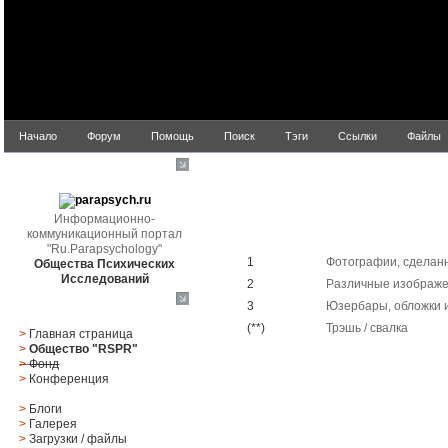
Начало
Форум
Помощь
Поиск
Тэги
Ссылки
Файлы
parapsych.ru
Информационно-
коммуникационный портал
Галерея
"Ru.Parapsychology"
1
Фотографии, сделан
Общества Психических
Исследований
2
Различные изображ
3
Юзербары, обложки и
Главное меню
(**)
Трэшь / свалка
>
Главная страница
>
Общество "RSPR"
>
Фонд
>
Конференция
>
Блоги
>
Галерея
>
Загрузки
/
файлы