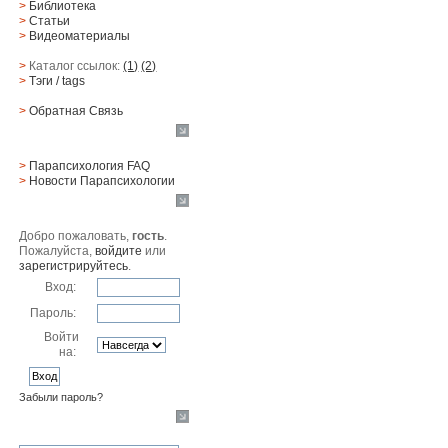
>
Библиотека
>
Статьи
>
Видеоматериалы
>
Каталог ссылок:
(1)
(2)
>
Тэги
/ tags
>
Обратная Cвязь
Материалы
>
Парапсихология FAQ
>
Новости Парапсихологии
Юзер
Добро пожаловать,
гость
.
Пожалуйста,
войдите
или
зарегистрируйтесь
.
Вход:
Пароль:
Войти
на:
Забыли пароль?
Поиск