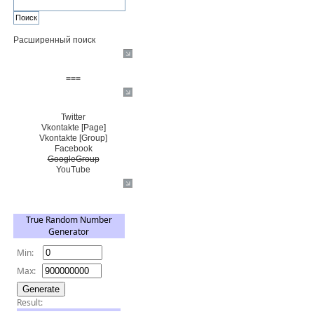
Расширенный поиск
Пожертвовать $
===
Сообщество+
Twitter
Vkontakte [Page]
Vkontakte [Group]
Facebook
GoogleGroup
YouTube
TRNG