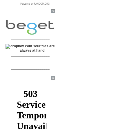
RSPR сотрудничает с:
___________________
___________________
___________________
[+]