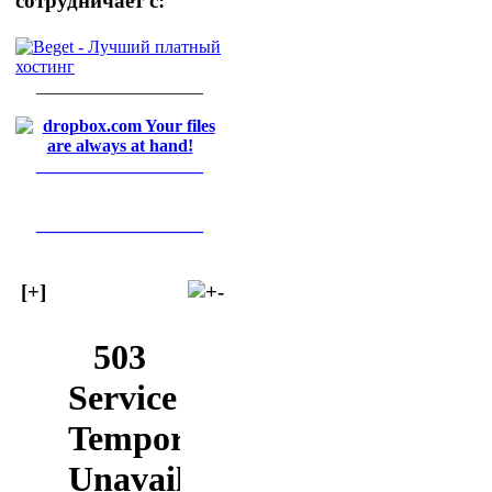
сотрудничает с:
___________________
___________________
___________________
[+]