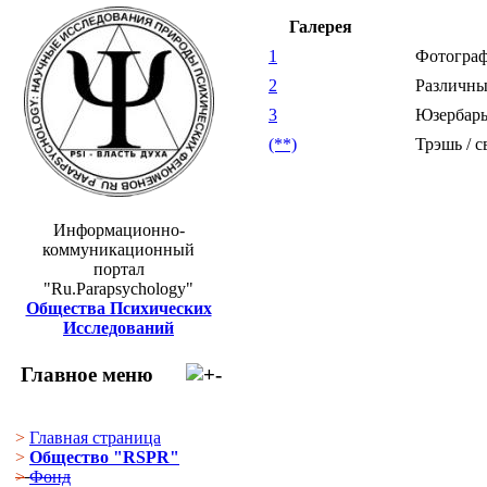
Галерея
1
Фотограф
2
Различны
3
Юзербары
(**)
Трэшь / с
Информационно-
коммуникационный
портал
"Ru.Parapsychology"
Общества Психических
Исследований
Главное меню
>
Главная страница
>
Общество "RSPR"
>
Фонд