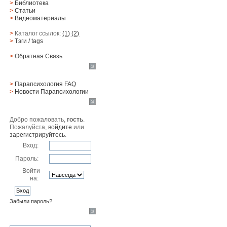
>
Библиотека
>
Статьи
>
Видеоматериалы
>
Каталог ссылок:
(1)
(2)
>
Тэги
/ tags
>
Обратная Cвязь
Материалы
>
Парапсихология FAQ
>
Новости Парапсихологии
Юзер
Добро пожаловать,
гость
.
Пожалуйста,
войдите
или
зарегистрируйтесь
.
Вход:
Пароль:
Войти
на:
Забыли пароль?
Поиск