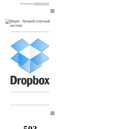
RSPR сотрудничает с:
___________________
___________________
___________________
[+]