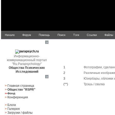
Начало
Форум
Помощь
Поиск
Тэги
Ссылки
Файлы
parapsych.ru
Информационно-
коммуникационный портал
Галерея
"Ru.Parapsychology"
1
Фотографии, сделан
Общества Психических
Исследований
2
Различные изображ
3
Юзербары, обложки и
Главное меню
(**)
Трэшь / свалка
>
Главная страница
>
Общество "RSPR"
>
Фонд
>
Конференция
>
Блоги
>
Галерея
>
Загрузки
/
файлы