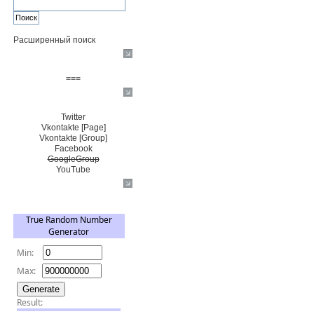
Расширенный поиск
Пожертвовать $
===
Сообщество+
Twitter
Vkontakte [Page]
Vkontakte [Group]
Facebook
GoogleGroup
YouTube
TRNG