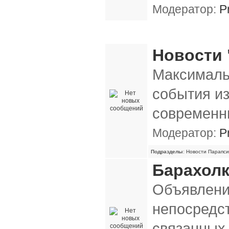
Модератор:
P
Разное
Новости "
Максималь
события из
современн
Модератор:
P
Подразделы
:
Новости Парапси
Барахол
Объявлени
непосредс
связанных 