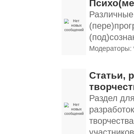
Психо(м
Различные 
(пере)про
(под)созна
Модераторы:
Наши публикации, отчеты об экспериме
Статьи, 
творчест
Раздел для
разработо
творчества
участнико