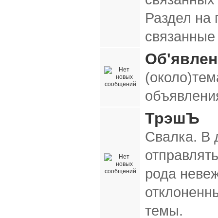
Раздел на
связанные
Об'явле
(около)тем
объявления
ТрэшЪ
Свалка. В
отправлять
рода неве
отклоненн
темы.