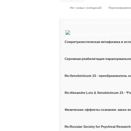
Нет новых сообщений
Перенаправлен
Ru.Parapsychology: парапсихология 
Последни
Спиритуалистическая метафизика в ист
Скромная реабилитация паранормально
Re:Xenobioticum 23 - преобразователь о
Re:Alexandre Lois & Xenobioticum 23 - *F
Физические эффекты сознания: закон 
Re:Russian Society for Psychical Research