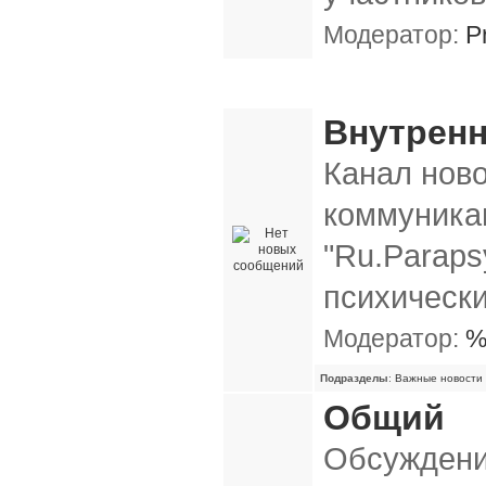
Модератор:
P
Общие форумы
Внутренн
Канал нов
коммуника
"Ru.Paraps
психическ
Модератор:
%
Подразделы
:
Важные новости
Общий
Обсуждени