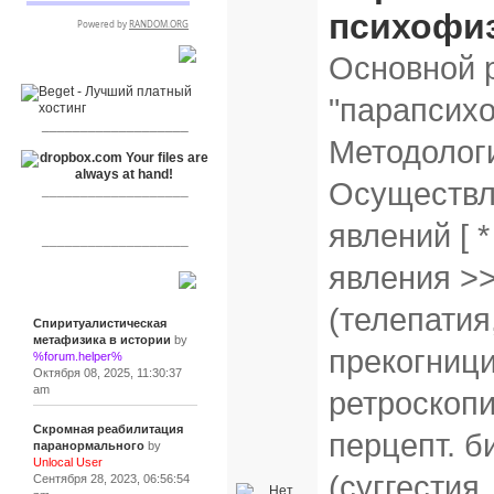
психофи
Основной р
RSPR сотрудничает с:
"парапсихо
___________________
Методологи
Осуществл
___________________
явлений [ 
___________________
явления >
Сообщения
(телепатия
Спиритуалистическая
метафизика в истории
by
прекогници
%forum.helper%
Октября 08, 2025, 11:30:37
am
ретроскопи
Скромная реабилитация
перцепт. б
паранормального
by
Unlocal User
(суггестия
Сентября 28, 2023, 06:56:54