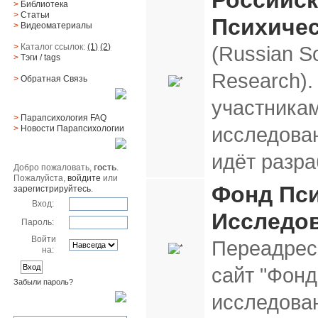
Российс
>
Библиотека
>
Статьи
Психиче
>
Видеоматериалы
>
Каталог ссылок:
(1)
(2)
(Russian So
>
Тэги
/ tags
Research).
>
Обратная Cвязь
Материалы
участника
>
Парапсихология FAQ
исследова
>
Новости Парапсихологии
Юзер
идёт разра
Добро пожаловать,
гость
.
Пожалуйста,
войдите
или
Фонд Пс
зарегистрируйтесь
.
Вход:
Исследо
Пароль:
Войти
Переадрес
на:
сайт "Фонд
Забыли пароль?
исследова
Поиск