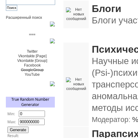
Блоги
Блоги учас
Расширенный поиск
Пожертвовать $
===
Парапсихология, психофизика, Psi-ис
Сообщество+
Психичес
Twitter
Vkontakte [Page]
Научные и
Vkontakte [Group]
Facebook
(Psi-)псих
GoogleGroup
YouTube
трансперс
TRNG
аномальна
методы ис
Модератор:
%
Парапсих