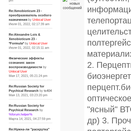
pm
информаци
Re:Xenobioticum 23 -
преобразователь особого
телепортац
назначения
by
Unlocal User
Июля 01, 2022, 02:17:39 am
целительст
Re:Alexandre Lois &
Xenobioticum 23 -
полтергейс
*Formula*
by
Unlocal User
Июля 01, 2022, 02:15:11 am
материали
Физические эффекты
2. Перцепт
сознания: закон
воспроизводимости
by
Unlocal User
биоэнергет
Мая 17, 2021, 05:21:24 pm
перцепт.би
Re:Russian Society for
Psychical Research
by
ts404
Мая 13, 2021, 03:23:20 pm
оптическое
Re:Russian Society for
"ясный" ВТ
Psychical Research
by
%forum.helper%
др) 3. Про
Марта 14, 2021, 04:27:59 pm
Re:Нужна-ли "раскрутка"