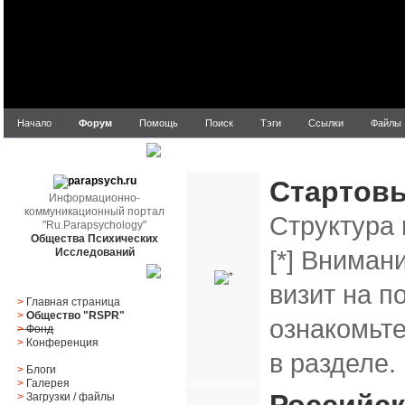
Начало
Форум
Помощь
Поиск
Тэги
Ссылки
Файлы
parapsych.ru
Ru.Parapsychology
Стартов
Информационно-
коммуникационный портал
Структура 
"Ru.Parapsychology"
Общества Психических
[*] Вниман
Исследований
Главное меню
визит на п
>
Главная страница
>
Общество "RSPR"
ознакомьт
>
Фонд
>
Конференция
в разделе.
>
Блоги
>
Галерея
>
Загрузки
/
файлы