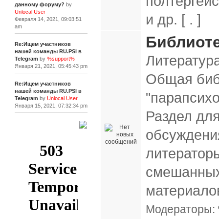
полтергей
данному форуму?
by
Unlocal User
и др. [ . ]
Февраля 14, 2021, 09:03:51
am
Библиоте
Re:Ищем участников
нашей команды RU.PSI в
Литература
Telegram
by
%support%
Января 21, 2021, 05:45:43 pm
Общая биб
Re:Ищем участников
нашей команды RU.PSI в
"парапсихо
Telegram
by
Unlocal User
Января 15, 2021, 07:32:34 pm
Раздел дл
[+]
обсуждени
литераторы
смешанны
материало
Модераторы: