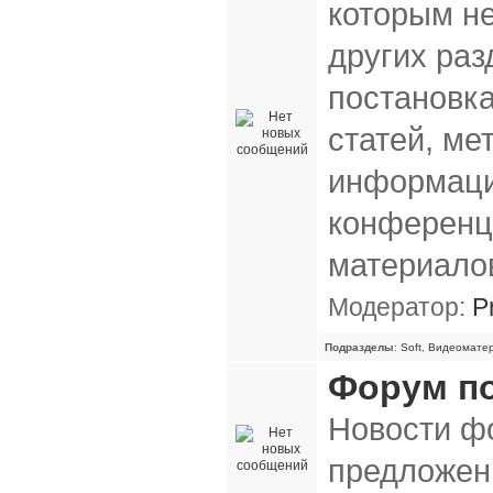
которым н
других раз
постановк
статей, ме
информаци
конференц
материало
Модератор:
P
Подразделы
:
Soft
,
Видеомате
Форум п
Новости ф
предложени