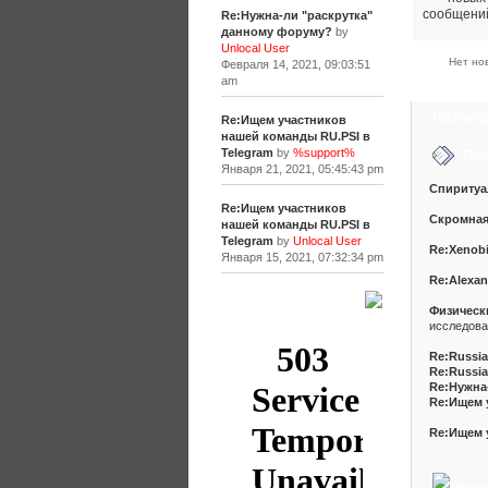
Re:Нужна-ли "раскрутка"
данному форуму?
by
Unlocal User
Нет но
Февраля 14, 2021, 09:03:51
am
Ru.Para
Re:Ищем участников
нашей команды RU.PSI в
Информ
Telegram
by
%support%
Пос
Января 21, 2021, 05:45:43 pm
Спиритуа
Re:Ищем участников
Скромная
нашей команды RU.PSI в
Telegram
by
Unlocal User
Re:Xenobi
Января 15, 2021, 07:32:34 pm
Re:Alexan
[+]
Физическ
исследова
Re:Russia
Re:Russia
Re:Нужна
Re:Ищем 
Re:Ищем 