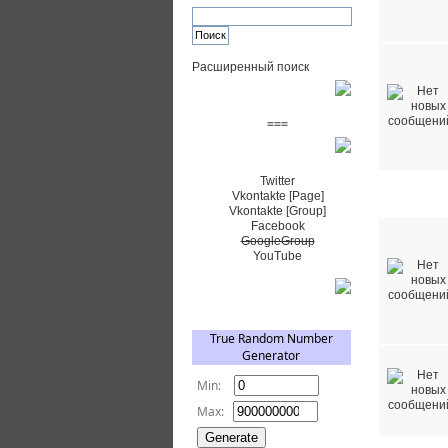
Расширенный поиск
Пожертвовать $
===
Сообщество+
Twitter
Vkontakte [Page]
Методики 
Vkontakte [Group]
Facebook
GoogleGroup
YouTube
TRNG