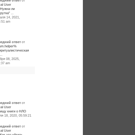
едний ответ
от
al User
:Нужна-ли
рутка" ...
аля 14, 2021,
3:51 am
едний ответ
от
um.helper%
иритуалистическая
..
бря 08, 2025,
0:37 am
едний ответ
от
al User
ищу книги о НЛО
я 18, 2020, 05:59:21
едний ответ
от
al User
Как это убрать