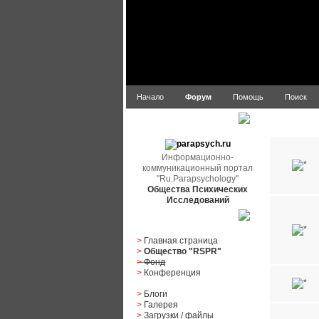
Начало
Форум
Помощь
Поиск
parapsych.ru
Ru.Paraps
Информационно-
коммуникационный портал
"Ru.Parapsychology"
Общества Психических
Исследований
Главное меню
>
Главная страница
>
Общество "RSPR"
>
Фонд
>
Конференция
>
Блоги
>
Галерея
>
Загрузки
/
файлы