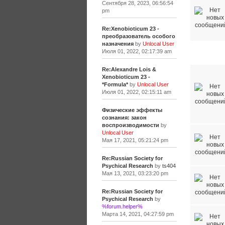
Сентября 28, 2023, 06:56:54
pm
Re:Xenobioticum 23 -
преобразователь особого
назначения
by
Unlocal User
Июля 01, 2022, 02:17:39 am
Разное
Re:Alexandre Lois &
Xenobioticum 23 -
*Formula*
by
Unlocal User
Июля 01, 2022, 02:15:11 am
Физические эффекты
сознания: закон
воспроизводимости
by
Unlocal User
Мая 17, 2021, 05:21:24 pm
Re:Russian Society for
Psychical Research
by
ts404
Мая 13, 2021, 03:23:20 pm
Re:Russian Society for
Psychical Research
by
%forum.helper%
Марта 14, 2021, 04:27:59 pm