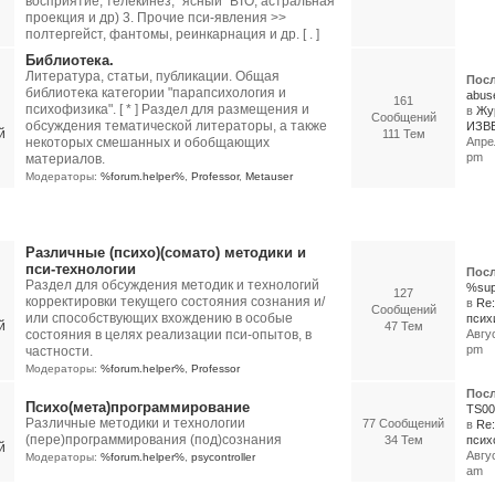
восприятие, телекинез, "ясный" ВТО, астральная
проекция и др) 3. Прочие пси-явления >>
полтергейст, фантомы, реинкарнация и др. [ . ]
Библиотека.
Литература, статьи, публикации. Общая
Посл
библиотека категории "парапсихология и
abus
161
психофизика". [ * ] Раздел для размещения и
в
Жу
Сообщений
обсуждения тематической литераторы, а также
ИЗВЕ
111 Тем
некоторых смешанных и обобщающих
Апрел
pm
материалов.
Модераторы:
%forum.helper%
,
Professor
,
Metauser
и технологии
Различные (психо)(сомато) методики и
пси-технологии
Посл
Раздел для обсуждения методик и технологий
%sup
127
корректировки текущего состояния сознания и/
в
Re
Сообщений
или способствующих вхождению в особые
психи
47 Тем
состояния в целях реализации пси-опытов, в
Авгус
pm
частности.
Модераторы:
%forum.helper%
,
Professor
Посл
Психо(мета)программирование
TS00
Различные методики и технологии
77 Сообщений
в
Re
(пере)программирования (под)сознания
34 Тем
психо
Авгус
Модераторы:
%forum.helper%
,
psycontroller
am