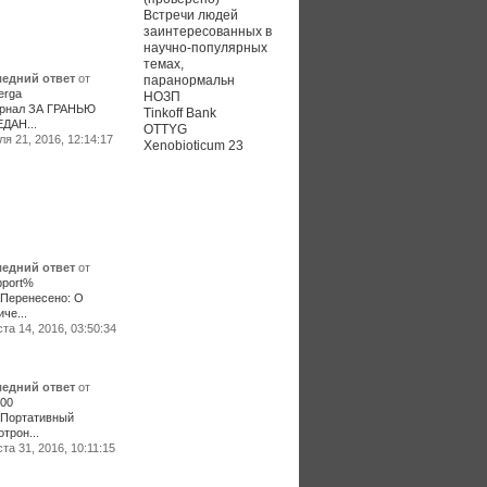
Встречи людей
заинтересованных в
научно-популярных
темах,
едний ответ
от
паранормальн
erga
НОЗП
рнал ЗА ГРАНЬЮ
Tinkoff Bank
ДАН...
OTTYG
я 21, 2016, 12:14:17
Xenobioticum 23
едний ответ
от
port%
:Перенесено: О
че...
та 14, 2016, 03:50:34
едний ответ
от
00
:Портативный
трон...
та 31, 2016, 10:11:15