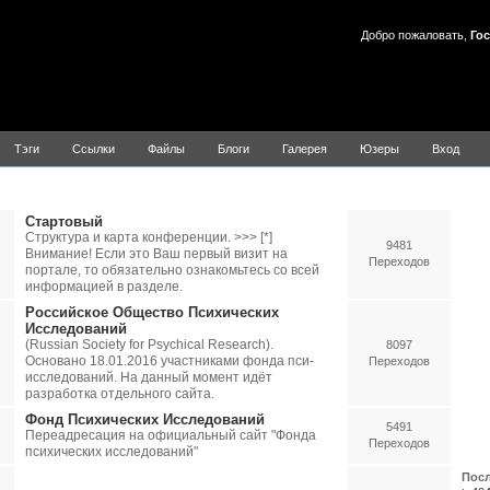
Добро пожаловать,
Гос
Тэги
Ссылки
Файлы
Блоги
Галерея
Юзеры
Вход
ychology
Стартовый
Структура и карта конференции. >>> [*]
9481
Внимание! Если это Ваш первый визит на
Переходов
портале, то обязательно ознакомьтесь со всей
информацией в разделе.
Российское Общество Психических
Исследований
(Russian Society for Psychical Research).
8097
Основано 18.01.2016 участниками фонда пси-
Переходов
исследований. На данный момент идёт
разработка отдельного сайта.
Фонд Психических Исследований
5491
Переадресация на официальный сайт "Фонда
Переходов
психических исследований"
Посл