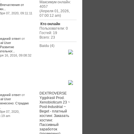
4
Максимум онлайн:
Впечатления от
4057
н...
(Апреля 01, 2026,
ря 07, 2020, 09:11:11
07:00:12 am)
Кто онлайн
Пользователи: 0
Гостей: 19
Всего: 23
едний ответ
от
al User
Baidu (4)
:Развитие
тельног...
Community
я 16, 2016, 09:08:32
Ссылки
DEXTROVERSE
едний ответ
от
Yggdrasil Prod.
al User
Xenobioticum 23 ~
ренесено: Страдаю
Post-Industrial ~
.
Beget - платный
бря 07, 2020,
хостинг. Заказать
6:19 am
хостинг.
Пассивный
заработок
(проверено)