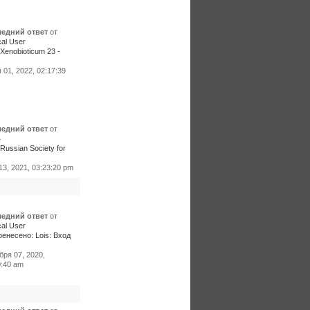
едний ответ
от
al User
Xenobioticum 23 -
.
01, 2022, 02:17:39
едний ответ
от
4
Russian Society for
3, 2021, 03:23:20 pm
едний ответ
от
al User
енесено: Lois: Вход
бря 07, 2020,
0:40 am