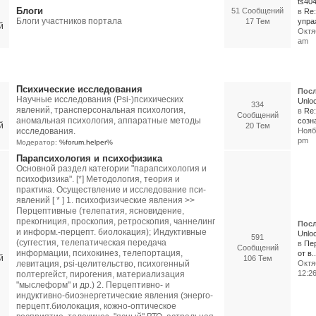
ts40
Блоги
51 Сообщений
в
Re:
Блоги участников портала
17 Тем
упраж
Октяб
am
логия, психофизика, Psi-исследования
Психические исследования
Посл
Научные исследования (Psi-)психических
Unloc
334
явлений, трансперсональная психология,
в
Re
Сообщений
аномальная психология, аппаратные методы
созна
20 Тем
исследования.
Ноябр
pm
Модератор:
%forum.helper%
Парапсихология и психофизика
Основной раздел категории "парапсихология и
психофизика". [*] Методология, теория и
практика. Осуществление и исследование пси-
явлений [ * ] 1. психофизические явления >>
Перцептивные (телепатия, ясновидение,
прекогниция, проскопия, ретроскопия, чаннелинг
Посл
и информ.-перцепт. биолокация); Индуктивные
Unloc
591
(суггестия, телепатическая передача
в
Пе
Сообщений
информации, психокинез, телепортация,
от в..
106 Тем
левитация, psi-целительство, психогенный
Октя
12:2
полтергейст, пирогения, материализация
"мыслеформ" и др.) 2. Перцептивно- и
индуктивно-биоэнергетические явления (энерго-
перцепт.биолокация, кожно-оптическое