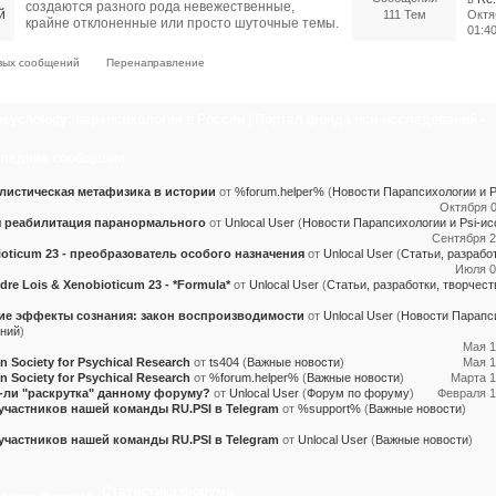
создаются разного рода невежественные,
111 Тем
Октя
крайне отклоненные или просто шуточные темы.
01:4
вых сообщений
Перенаправление
psychology: парапсихология в России | Портал фонда пси-исследований -
ационный центр
ледние сообщения
листическая метафизика в истории
от
%forum.helper%
(
Новости Парапсихологии и P
Октября 0
 реабилитация паранормального
от
Unlocal User
(
Новости Парапсихологии и Psi-и
Сентября 2
oticum 23 - преобразователь особого назначения
от
Unlocal User
(
Статьи, разрабо
Июля 01
dre Lois & Xenobioticum 23 - *Formula*
от
Unlocal User
(
Статьи, разработки, творчест
ие эффекты сознания: закон воспроизводимости
от
Unlocal User
(
Новости Парапси
ний
)
Мая 1
n Society for Psychical Research
от
ts404
(
Важные новости
)
Мая 1
n Society for Psychical Research
от
%forum.helper%
(
Важные новости
)
Марта 1
-ли "раскрутка" данному форуму?
от
Unlocal User
(
Форум по форуму
)
Февраля 14
участников нашей команды RU.PSI в Telegram
от
%support%
(
Важные новости
)
участников нашей команды RU.PSI в Telegram
от
Unlocal User
(
Важные новости
)
Статистика форума