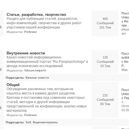
икации, отчеты об экспериментах, разработки и др.
Посл
Статьи, разработки, творчество
Unloc
Раздел для публиации статей, разработок,
409
в
Re:
инфо-компиляций, творчества и других работ
Сообщений
пре..
участников нашей конференции.
101 Тем
Июля 
Модератор:
Professor
am
орумы
Внутренние новости
Посл
Канал новостей информационно-
128
ts40
коммуникационный портал "Ru.Parapsychology" и
Сообщений
в
Re:
фонда психических исследований
P...
23 Тем
Мая 1
Модератор:
%forum.helper%
Подразделы
:
Важные новости
Общий
Обсуждение различных тем, которым не
Посл
нашлось места в рамках других разделов.
Unloc
232
Критика и постановка под сомнение некоторых
в
Пер
Сообщений
статей, методик и другой информации
т...
83 Тем
представленной на конференции, анализ новых
Октя
01:2
материалов.
Модератор:
Professor
Подразделы
:
Soft
,
Видеоматериалы