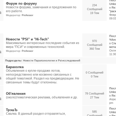
Посл
Форум по форуму
Unloc
234
Новости форума, замечания и предложения по
в
Re
Сообщений
его работе.
"раск
19 Тем
Февр
Модератор:
Professor
09:0
Посл
Новости "PSI" и "Hi-Tech"
%for
970
Максимально интересные последние события из
в
Сп
Сообщений
мира "ПСИ" и современных технологий.
мета.
360 Тем
Октя
Модератор:
Professor
11:3
Подразделы
:
Новости Парапсихологии и Psi-исследований
Барахолка
Объявления о купле-продаже лотов,
0 Сообщений
непосредственно или косвенно связанных с
0 Тем
общей тематикой. Раздел на предмодерации. Не
связанные темы будут отклонены.
Посл
Unloc
Об'явления
78 Сообщений
в
Re:
(около)тематическая реклама, объявления и др.
27 Тем
Апрел
pm
Посл
ТрэшЪ
585
Unloc
Свалка. В данный раздел отправляться,
Сообщений
в
Re: