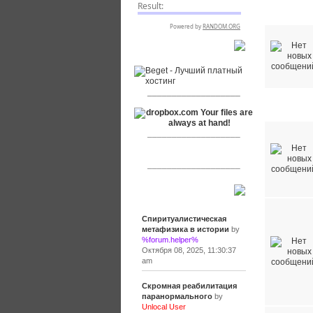
Наши публ
RSPR сотрудничает с:
___________________
Общие ф
___________________
___________________
Сообщения
Спиритуалистическая
метафизика в истории
by
%forum.helper%
Октября 08, 2025, 11:30:37
am
Скромная реабилитация
паранормального
by
Unlocal User