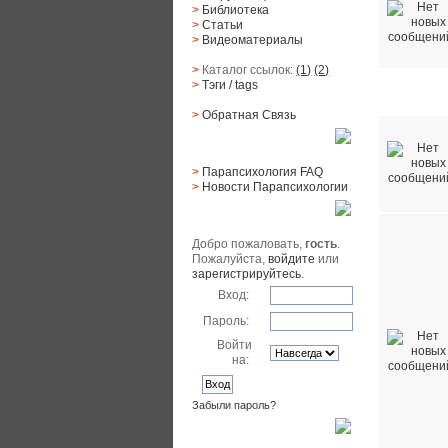
>
Библиотека
>
Статьи
>
Видеоматериалы
>
Каталог ссылок:
(1)
(2)
>
Тэги
/ tags
Парапсихо
>
Обратная Cвязь
Материалы
>
Парапсихология FAQ
>
Новости Парапсихологии
Юзер
Добро пожаловать,
гость
.
Пожалуйста,
войдите
или
зарегистрируйтесь
.
Вход:
Пароль:
Войти
на:
Забыли пароль?
Поиск