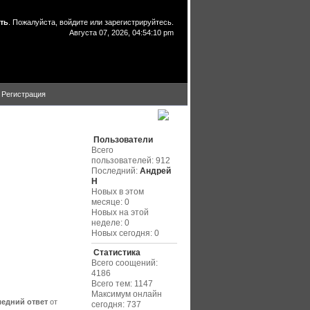
ть
. Пожалуйста,
войдите
или
зарегистрируйтесь
.
Августа 07, 2026, 04:54:10 pm
Регистрация
Статистика
Пользователи
Всего
пользователей: 912
Последний:
Андрей
Н
Новых в этом
месяце: 0
Новых на этой
неделе: 0
Новых сегодня: 0
Статистика
Всего соощений:
4186
Всего тем: 1147
Максимум онлайн
едний ответ
от
сегодня: 737