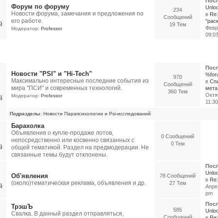
Посл
Форум по форуму
Unloc
234
Новости форума, замечания и предложения по
в
Re
Сообщений
его работе.
"раск
19 Тем
Февр
Модератор:
Professor
09:0
Посл
Новости "PSI" и "Hi-Tech"
%for
970
Максимально интересные последние события из
в
Сп
Сообщений
мира "ПСИ" и современных технологий.
мета.
360 Тем
Октя
Модератор:
Professor
11:3
Подразделы
:
Новости Парапсихологии и Psi-исследований
Барахолка
Объявления о купле-продаже лотов,
0 Сообщений
непосредственно или косвенно связанных с
0 Тем
общей тематикой. Раздел на предмодерации. Не
связанные темы будут отклонены.
Посл
Unloc
Об'явления
78 Сообщений
в
Re:
(около)тематическая реклама, объявления и др.
27 Тем
Апрел
pm
Посл
ТрэшЪ
585
Unloc
Свалка. В данный раздел отправляться,
Сообщений
в
Re: