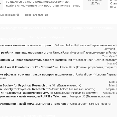
создаются разного рода невежественные,
111 Тем
Октя
крайне отклоненные или просто шуточные темы.
01:4
вых сообщений
Перенаправление
psychology: парапсихология в России | Портал фонда пси-исследований -
ационный центр
Последние сообщения
листическая метафизика в истории
от
%forum.helper%
(
Новости Парапсихологии и P
Октября 0
 реабилитация паранормального
от
Unlocal User
(
Новости Парапсихологии и Psi-и
Сентября 2
oticum 23 - преобразователь особого назначения
от
Unlocal User
(
Статьи, разрабо
Июля 01
dre Lois & Xenobioticum 23 - *Formula*
от
Unlocal User
(
Статьи, разработки, творчест
ие эффекты сознания: закон воспроизводимости
от
Unlocal User
(
Новости Парапси
ний
)
Мая 1
n Society for Psychical Research
от
ts404
(
Важные новости
)
Мая 1
n Society for Psychical Research
от
%forum.helper%
(
Важные новости
)
Марта 1
-ли "раскрутка" данному форуму?
от
Unlocal User
(
Форум по форуму
)
Февраля 14
участников нашей команды RU.PSI в Telegram
от
%support%
(
Важные новости
)
участников нашей команды RU.PSI в Telegram
от
Unlocal User
(
Важные новости
)
Статистика форума