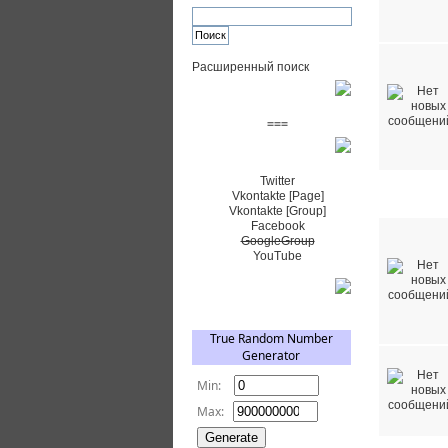
Расширенный поиск
Пожертвовать $
===
Сообщество+
Twitter
Vkontakte [Page]
Методики 
Vkontakte [Group]
Facebook
GoogleGroup
YouTube
TRNG