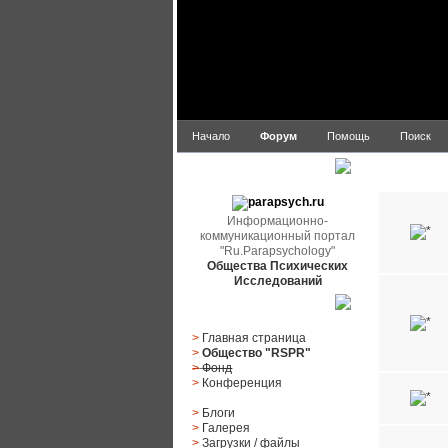
Начало
Форум
Помощь
Поиск
parapsych.ru
Ru.Paraps
Информационно-
коммуникационный портал
"Ru.Parapsychology"
Общества Психических
Исследований
Главное меню
>
Главная страница
>
Общество "RSPR"
>
Фонд
>
Конференция
>
Блоги
>
Галерея
>
Загрузки
/
файлы