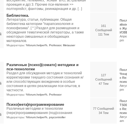
восприятие, телекинез, "ясный" ВТО, астральная
проекция и др) 3. Прочие пси-явления >>
полтергейст, фантомы, реинкарнация и др. [ . ]
Библиотека.
Литература, статьи, публикации. Общая
Посл
библиотека категории "парапсихология и
abus
161
психофизика". [ * ] Раздел для размещения и
в
Жу
Сообщений
обсуждения тематической литераторы, а также
ИЗВЕ
111 Тем
некоторых смешанных и обобщающих
Апрел
pm
материалов.
Модераторы:
%forum.helper%
,
Professor
,
Metauser
и технологии
Различные (психо)(сомато) методики и
пси-технологии
Посл
Раздел для обсуждения методик и технологий
%sup
127
корректировки текущего состояния сознания и/
в
Re
Сообщений
или способствующих вхождению в особые
психи
47 Тем
состояния в целях реализации пси-опытов, в
Авгус
pm
частности.
Модераторы:
%forum.helper%
,
Professor
Посл
Психо(мета)программирование
TS00
Различные методики и технологии
77 Сообщений
в
Re
(пере)программирования (под)сознания
34 Тем
психо
Авгус
Модераторы:
%forum.helper%
,
psycontroller
am