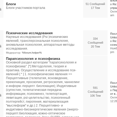
ts40
Блоги
51 Сообщений
в
Re:
Блоги участников портала
17 Тем
упраж
Октяб
am
логия, психофизика, Psi-исследования
Психические исследования
Посл
Научные исследования (Psi-)психических
Unloc
334
явлений, трансперсональная психология,
в
Re
Сообщений
аномальная психология, аппаратные методы
созна
20 Тем
исследования.
Ноябр
pm
Модератор:
%forum.helper%
Парапсихология и психофизика
Основной раздел категории "парапсихология и
психофизика". [*] Методология, теория и
практика. Осуществление и исследование пси-
явлений [ * ] 1. психофизические явления >>
Перцептивные (телепатия, ясновидение,
прекогниция, проскопия, ретроскопия, чаннелинг
Посл
и информ.-перцепт. биолокация); Индуктивные
Unloc
591
(суггестия, телепатическая передача
в
Пе
Сообщений
информации, психокинез, телепортация,
от в..
106 Тем
левитация, psi-целительство, психогенный
Октя
12:2
полтергейст, пирогения, материализация
"мыслеформ" и др.) 2. Перцептивно- и
индуктивно-биоэнергетические явления (энерго-
перцепт.биолокация, кожно-оптическое