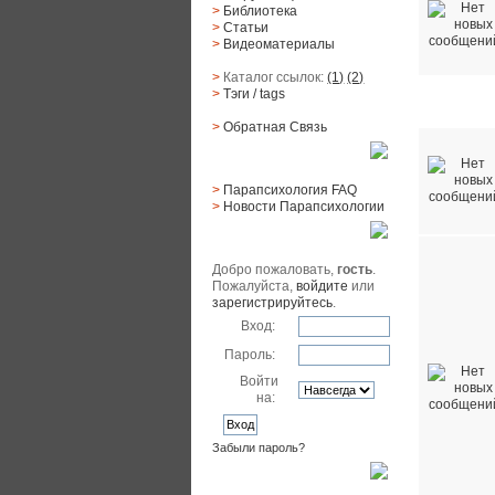
>
Библиотека
>
Статьи
>
Видеоматериалы
>
Каталог ссылок:
(1)
(2)
>
Тэги
/ tags
Парапсихо
>
Обратная Cвязь
Материалы
>
Парапсихология FAQ
>
Новости Парапсихологии
Юзер
Добро пожаловать,
гость
.
Пожалуйста,
войдите
или
зарегистрируйтесь
.
Вход:
Пароль:
Войти
на:
Забыли пароль?
Поиск