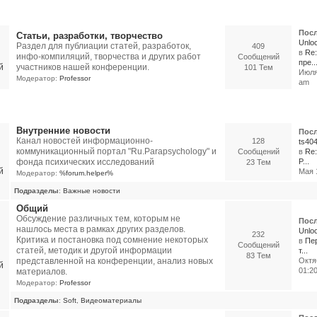
икации, отчеты об экспериментах, разработки и др.
Посл
Статьи, разработки, творчество
Unloc
Раздел для публиации статей, разработок,
409
в
Re:
инфо-компиляций, творчества и других работ
Сообщений
пре..
участников нашей конференции.
101 Тем
Июля 
Модератор:
Professor
am
орумы
Внутренние новости
Посл
Канал новостей информационно-
128
ts40
коммуникационный портал "Ru.Parapsychology" и
Сообщений
в
Re:
фонда психических исследований
P...
23 Тем
Мая 1
Модератор:
%forum.helper%
Подразделы
:
Важные новости
Общий
Обсуждение различных тем, которым не
Посл
нашлось места в рамках других разделов.
Unloc
232
Критика и постановка под сомнение некоторых
в
Пер
Сообщений
статей, методик и другой информации
т...
83 Тем
представленной на конференции, анализ новых
Октя
01:2
материалов.
Модератор:
Professor
Подразделы
:
Soft
,
Видеоматериалы