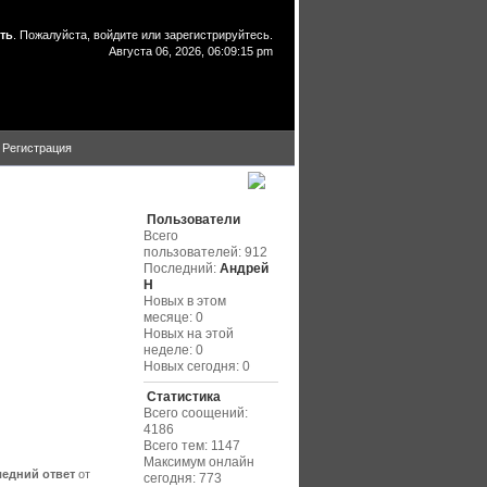
ть
. Пожалуйста,
войдите
или
зарегистрируйтесь
.
Августа 06, 2026, 06:09:15 pm
Регистрация
Статистика
Пользователи
Всего
пользователей: 912
Последний:
Андрей
Н
Новых в этом
месяце: 0
Новых на этой
неделе: 0
Новых сегодня: 0
Статистика
Всего соощений:
4186
Всего тем: 1147
Максимум онлайн
едний ответ
от
сегодня: 773