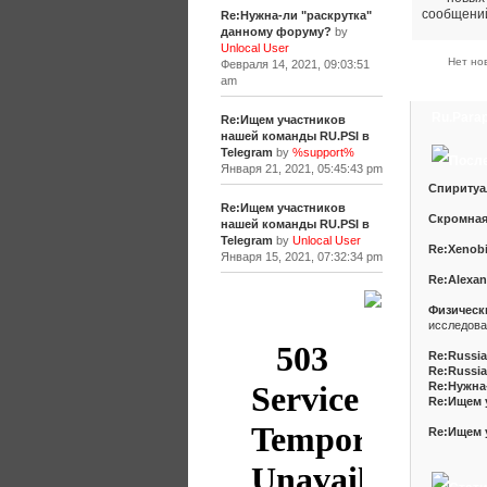
Re:Нужна-ли "раскрутка"
данному форуму?
by
Unlocal User
Нет но
Февраля 14, 2021, 09:03:51
am
Ru.Para
Re:Ищем участников
нашей команды RU.PSI в
Информ
Telegram
by
%support%
Января 21, 2021, 05:45:43 pm
Спиритуа
Re:Ищем участников
Скромная
нашей команды RU.PSI в
Telegram
by
Unlocal User
Re:Xenobi
Января 15, 2021, 07:32:34 pm
Re:Alexan
[+]
Физическ
исследова
Re:Russia
Re:Russia
Re:Нужна
Re:Ищем 
Re:Ищем 