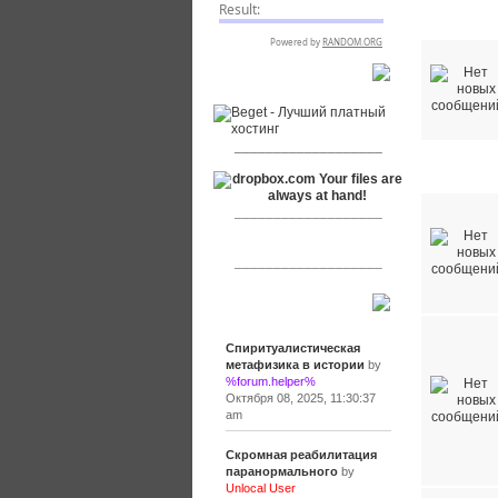
Наши публ
RSPR сотрудничает с:
___________________
Общие ф
___________________
___________________
Сообщения
Спиритуалистическая
метафизика в истории
by
%forum.helper%
Октября 08, 2025, 11:30:37
am
Скромная реабилитация
паранормального
by
Unlocal User