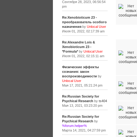
Сентября 28, 2023, 06:56:54
pm
Re:Xenobioticum 23 -
преобразователь особого
назначения
by
Unlocal User
Июля 01, 2022, 02:17:39 am
Разное
Re:Alexandre Lois &
Xenobioticum 23 -
*Formula*
by
Unlocal User
Июля 01, 2022, 02:15:11 am
Физические эффекты
сознания: закон
воспроизводимости
by
Unlocal User
Мая 17, 2021, 05:21:24 pm
Re:Russian Society for
Psychical Research
by
ts404
Мая 13, 2021, 03:23:20 pm
Re:Russian Society for
Psychical Research
by
%forum.helper%
Марта 14, 2021, 04:27:59 pm