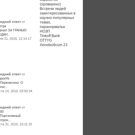
(проверено)
Встречи людей
заинтересованных в
научно-популярных
едний ответ
от
темах,
erga
паранормальн
рнал ЗА ГРАНЬЮ
НОЗП
ДАН...
Tinkoff Bank
я 21, 2016, 12:14:17
OTTYG
Xenobioticum 23
едний ответ
от
port%
:Перенесено: О
че...
та 14, 2016, 03:50:34
едний ответ
от
00
:Портативный
трон...
та 31, 2016, 10:11:15