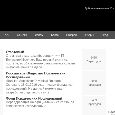
Добро пожаловать,
Гос
Тэги
Ссылки
Файлы
Блоги
Галерея
Юзеры
Вход
ychology
Стартовый
Структура и карта конференции. >>> [*]
9456
Внимание! Если это Ваш первый визит на
Переходов
портале, то обязательно ознакомьтесь со всей
информацией в разделе.
Российское Общество Психических
Исследований
(Russian Society for Psychical Research).
8088
Основано 18.01.2016 участниками фонда пси-
Переходов
исследований. На данный момент идёт
разработка отдельного сайта.
Фонд Психических Исследований
5483
Переадресация на официальный сайт "Фонда
Переходов
психических исследований"
Посл