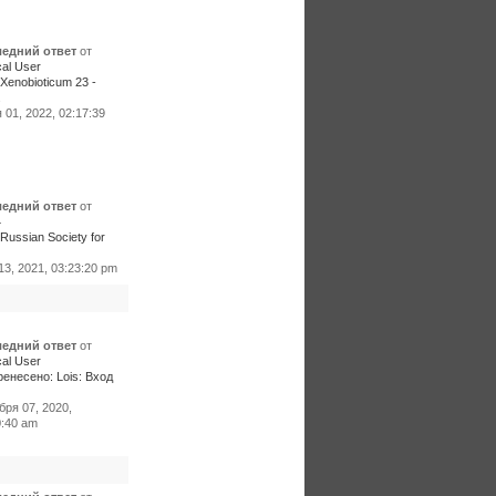
едний ответ
от
al User
Xenobioticum 23 -
.
01, 2022, 02:17:39
едний ответ
от
4
Russian Society for
3, 2021, 03:23:20 pm
едний ответ
от
al User
енесено: Lois: Вход
бря 07, 2020,
0:40 am