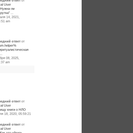
едний ответ
от
al User
:Нужна-ли
рутка" ...
аля 14, 2021,
3:51 am
едний ответ
от
um.helper%
иритуалистическая
..
бря 08, 2025,
0:37 am
едний ответ
от
al User
ищу книги о НЛО
я 18, 2020, 05:59:21
едний ответ
от
al User
Как это убрать