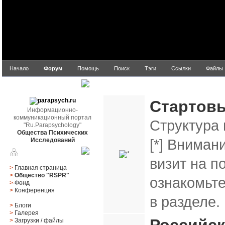
Начало
Форум
Помощь
Поиск
Тэги
Ссылки
Файлы
parapsych.ru
Ru.Parapsychology
Стартов
Информационно-
коммуникационный портал
Структура 
"Ru.Parapsychology"
Общества Психических
[*] Вниман
Исследований
Главное меню
визит на п
>
Главная страница
>
Общество "RSPR"
ознакомьт
>
Фонд
>
Конференция
в разделе.
>
Блоги
>
Галерея
>
Загрузки
/
файлы