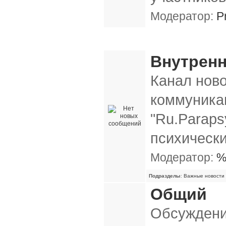
Модератор:
P
Общие форумы
Внутренн
Канал нов
коммуника
"Ru.Paraps
психическ
Модератор:
%
Подразделы
:
Важные новости
Общий
Обсуждени