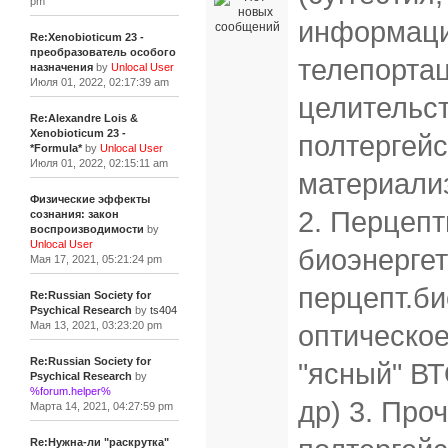
pm
информаци
Re:Xenobioticum 23 -
преобразователь особого
телепортац
назначения
by
Unlocal User
Июля 01, 2022, 02:17:39 am
целительст
Re:Alexandre Lois &
Xenobioticum 23 -
полтергейс
*Formula*
by
Unlocal User
Июля 01, 2022, 02:15:11 am
материали
Физические эффекты
2. Перцепт
сознания: закон
воспроизводимости
by
Unlocal User
биоэнергет
Мая 17, 2021, 05:21:24 pm
перцепт.би
Re:Russian Society for
Psychical Research
by
ts404
Мая 13, 2021, 03:23:20 pm
оптическое
Re:Russian Society for
"ясный" ВТ
Psychical Research
by
%forum.helper%
др) 3. Про
Марта 14, 2021, 04:27:59 pm
Re:Нужна-ли "раскрутка"