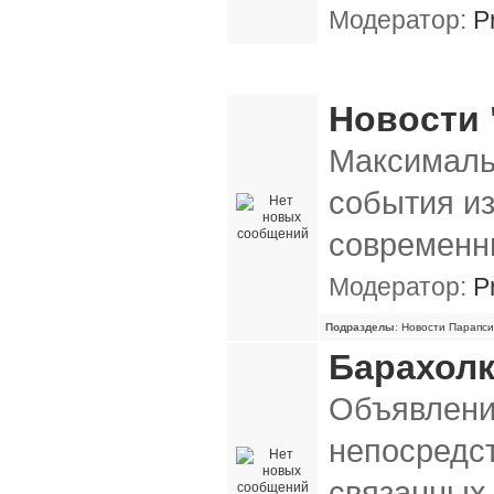
Модератор:
P
Разное
Новости "
Максималь
события из
современн
Модератор:
P
Подразделы
:
Новости Парапси
Барахол
Объявлени
непосредс
связанных 