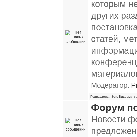
которым н
других раз
постановк
статей, ме
информаци
конференц
материало
Модератор:
P
Подразделы
:
Soft
,
Видеомате
Форум п
Новости ф
предложени