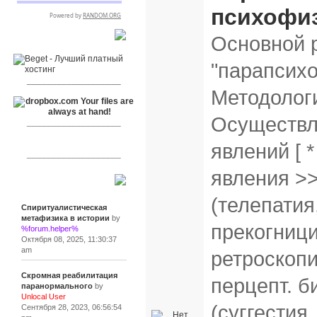
психофи
Основной р
RSPR сотрудничает с:
"парапсихо
___________________
Методологи
Осуществл
___________________
явлений [ 
___________________
явления >
Сообщения
(телепатия
Спиритуалистическая
метафизика в истории
by
прекогници
%forum.helper%
Октября 08, 2025, 11:30:37
am
ретроскопи
Скромная реабилитация
перцепт. б
паранормального
by
Unlocal User
(суггестия
Сентября 28, 2023, 06:56:54