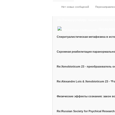
Нет новых сообщений
Перенаправлен
Ru.Parapsychology: парапсихология 
Последни
Спиритуалистическая метафизика в ист
Скромная реабилитация паранормально
Re:Xenobioticum 23 - преобразователь о
Re:Alexandre Lois & Xenobioticum 23 - *F
Физические эффекты сознания: закон 
Re:Russian Society for Psychical Research