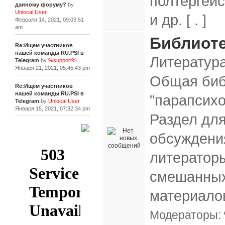
полтергей
данному форуму?
by
Unlocal User
и др. [ . ]
Февраля 14, 2021, 09:03:51
am
Библиоте
Re:Ищем участников
нашей команды RU.PSI в
Литература
Telegram
by
%support%
Января 21, 2021, 05:45:43 pm
Общая биб
Re:Ищем участников
нашей команды RU.PSI в
"парапсихо
Telegram
by
Unlocal User
Января 15, 2021, 07:32:34 pm
Раздел дл
[+]
обсуждени
литераторы
смешанны
материало
Модераторы: