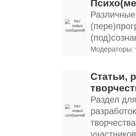
Психо(м
Различные 
(пере)про
(под)созна
Модераторы:
Наши публикации, отчеты об экспериме
Статьи, 
творчест
Раздел для
разработо
творчества
участнико