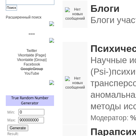
Блоги
Блоги учас
Расширенный поиск
Пожертвовать $
===
Парапсихология, психофизика, Psi-ис
Сообщество+
Психичес
Twitter
Vkontakte [Page]
Научные и
Vkontakte [Group]
Facebook
(Psi-)псих
GoogleGroup
YouTube
трансперс
TRNG
аномальна
методы ис
Модератор:
%
Парапсих