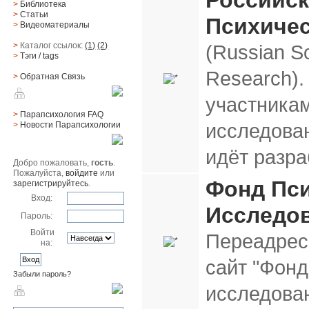
Российс
>
Библиотека
>
Статьи
Психиче
>
Видеоматериалы
>
Каталог ссылок:
(1)
(2)
(Russian So
>
Тэги
/ tags
Research).
>
Обратная Cвязь
Материалы
участника
>
Парапсихология FAQ
исследова
>
Новости Парапсихологии
Юзер
идёт разра
Добро пожаловать,
гость
.
Пожалуйста,
войдите
или
Фонд Пс
зарегистрируйтесь
.
Вход:
Исследо
Пароль:
Войти
Переадрес
на:
сайт "Фонд
Забыли пароль?
исследова
Поиск