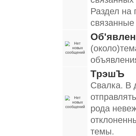
Раздел на
связанные
Об'явле
(около)тем
объявления
ТрэшЪ
Свалка. В
отправлять
рода неве
отклоненн
темы.