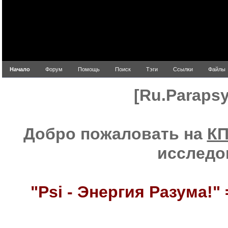
Начало
Форум
Помощь
Поиск
Тэги
Ссылки
Файлы
[Ru.Paraps
Добро пожаловать на
К
исследо
"Psi - Энергия Разума!" 