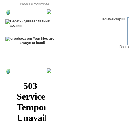
RSPR сотрудничает
Комментарий:
с:
___________________
Ваш к
___________________
___________________
[+]