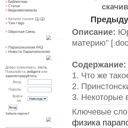
>
Библиотека
скачи
>
Статьи
>
Видеоматериалы
Предыду
>
Каталог ссылок:
(1)
(2)
>
Тэги
/ tags
Описание:
Юр
>
Обратная Cвязь
Материалы
материю" [.doc
>
Парапсихология FAQ
>
Новости Парапсихологии
Юзер
Содержание:
Добро пожаловать,
гость
.
Пожалуйста,
войдите
или
1. Что же так
зарегистрируйтесь
.
Вход:
2. Принстонск
Пароль:
3. Некоторые
Войти
на:
Ключевые сло
Забыли пароль?
физика
парап
Поиск