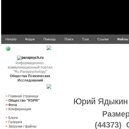
Начало
Форум
Помощь
Поиск
Тэги
Ссылки
Файлы
parapsych.ru
Информационно-
коммуникационный портал
"Ru.Parapsychology"
Юрий Яд
Общества Психических
Исследований
Главное меню
>
Главная страница
Юрий Ядыкин 
>
Общество "RSPR"
>
Фонд
>
Конференция
Разме
>
Блоги
>
Галерея
(44373) 
>
Загрузки
/
файлы