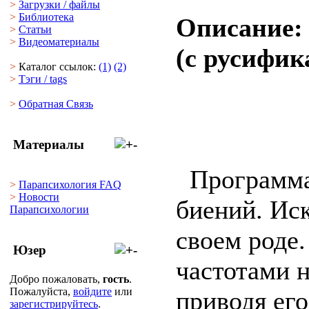
>
Загрузки
/
файлы
>
Библиотека
Описание
>
Статьи
>
Видеоматериалы
(с русифик
>
Каталог ссылок:
(1)
(2)
>
Тэги
/ tags
>
Обратная Cвязь
Материалы
Программа
>
Парапсихология FAQ
>
Новости
биений. Ис
Парапсихологии
своем роде
Юзер
частотами 
Добро пожаловать,
гость
.
Пожалуйста,
войдите
или
приводя ег
зарегистрируйтесь
.