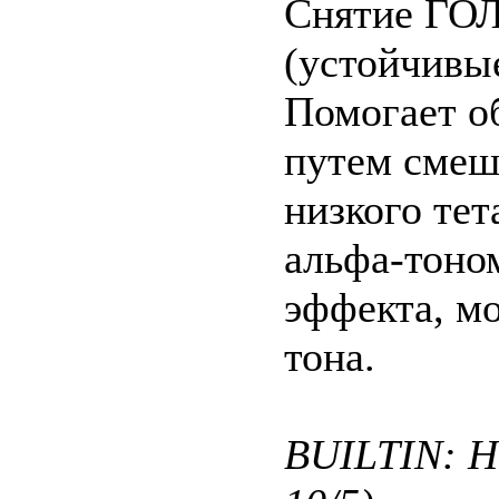
Снятие ГО
(устойчивые
Помогает о
путем смеш
низкого тет
альфа-тоно
эффекта, мо
тона.
BUILTIN: He