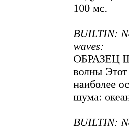
100 мс.
BUILTIN: No
waves:
ОБРАЗЕЦ Ш
волны Этот
наиболее о
шума: океа
BUILTIN: No