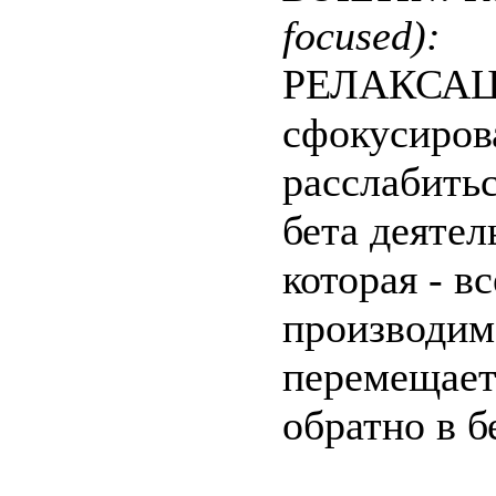
focused):
РЕЛАКСАЦИ
сфокусиров
расслабитьс
бета деятел
которая - в
производимо
перемещает
обратно в б