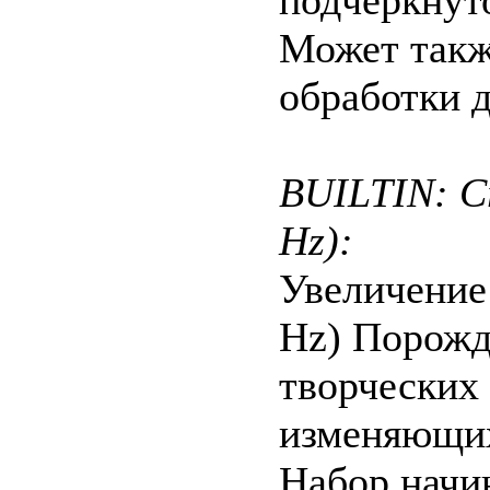
подчеркнут
Может такж
обработки 
BUILTIN: Cre
Hz):
Увеличени
Hz) Порожд
творческих 
изменяющих
Набор начи