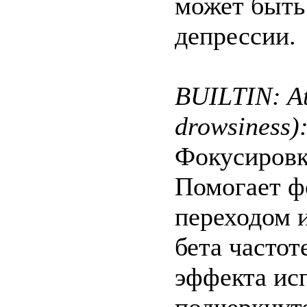
может быть
депрессии.
BUILTIN: At
drowsiness)
Фокусировка
Помогает ф
переходом 
бета частот
эффекта ис