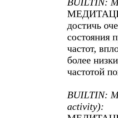
BUILTIN: Me
МЕДИТАЦИЯ
достичь оче
состояния п
частот, впл
более низк
частотой по
BUILTIN: Me
activity):