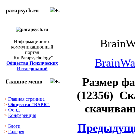
parapsych.ru
BrainW
Информационно-
коммуникационный
портал
"Ru.Parapsychology"
BrainWav
Общества Психических
Исследований
Размер ф
Главное меню
(12356) Ск
>
Главная страница
>
Общество "RSPR"
скачиван
>
Фонд
>
Конференция
Предыдущ
>
Блоги
>
Галерея