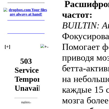
Расшифров
___________________
частот:
___________________
BUILTIN: Att
___________________
Фокусирова
Помогает ф
[+]
приводя моз
бетта-актив
на небольш
каждые 15 
мозга боле