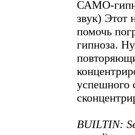
САМО-гипно
звук) Этот 
помочь пог
гипноза. Н
повторяющи
концентрир
успешного 
сконцентрир
BUILTIN: Se