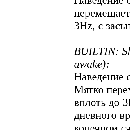
Наведение с
перемещает
3Hz, с засы
BUILTIN: Sl
awake):
Наведение с
Мягко пере
вплоть до 3
дневного вр
конечном сч