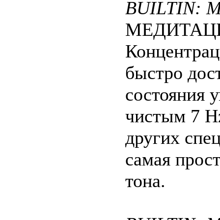
BUILTIN: Me
МЕДИТАЦИЯ
Концентрац
быстро дос
состояния у
чистым 7 H
других спе
самая прос
тона.