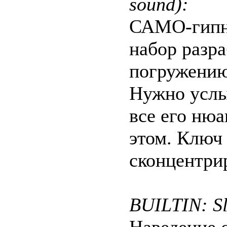
sound):
САМО-гипно
набор разра
погружению
Нужно услы
все его нюа
этом. Ключ
сконцентрир
BUILTIN: Sl