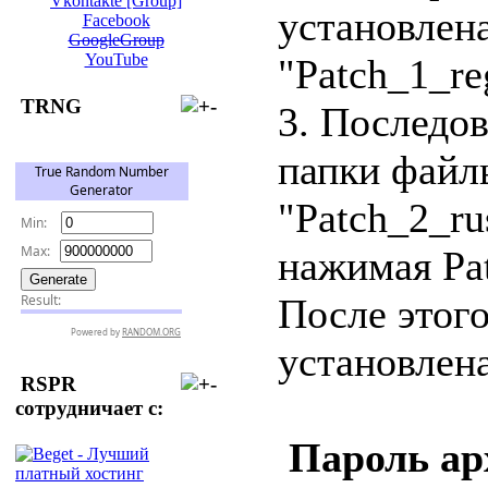
Vkontakte [Group]
установлен
Facebook
GoogleGroup
YouTube
"Patch_1_re
TRNG
3. Последов
папки файлы
"Patch_2_ru
нажимая Pat
После этог
установлена
RSPR
сотрудничает с:
Пароль ар