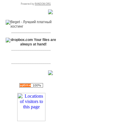
RSPR сотрудничает с:
___________________
___________________
___________________
[+]