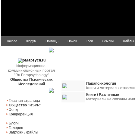
Начало
Форум
Помощь
Поиск
Тэги
Ссылки
Файлы
parapsych.ru
Информационно-
коммуникационный портал
"Ru.Parapsychology"
Общества Психических
Парапсихология
Исследований
Книги и материалы относящ
Главное меню
Книги / Различные
Материалы не связаны и/ил
>
Главная страница
>
Общество "RSPR"
>
Фонд
>
Конференция
Название
Рейтинг
П
>
Блоги
>
Галерея
>
Загрузки
/
файлы