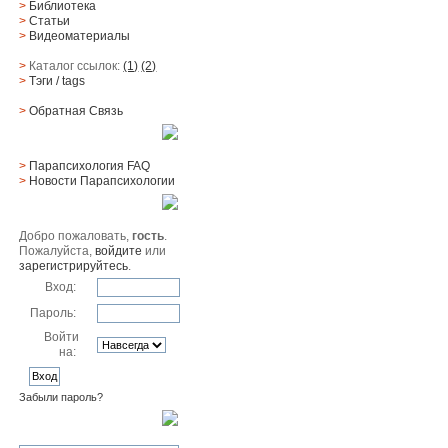
Страниц:
>
Библиотека
>
Статьи
>
Видеоматериалы
>
Каталог ссылок:
(1)
(2)
>
Тэги
/ tags
>
Обратная Cвязь
Материалы
>
Парапсихология FAQ
>
Новости Парапсихологии
Юзер
Добро пожаловать,
гость
.
Пожалуйста,
войдите
или
зарегистрируйтесь
.
Вход:
Пароль:
Войти
на:
Забыли пароль?
Поиск