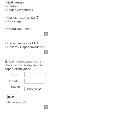
Страниц:
>
Библиотека
>
Статьи
>
Видеоматериалы
>
Каталог ссылок:
(1)
(2)
>
Тэги
/ tags
>
Обратная Cвязь
Материалы
>
Парапсихология FAQ
>
Новости Парапсихологии
Юзер
Добро пожаловать,
гость
.
Пожалуйста,
войдите
или
зарегистрируйтесь
.
Вход:
Пароль:
Войти
на:
Забыли пароль?
Поиск