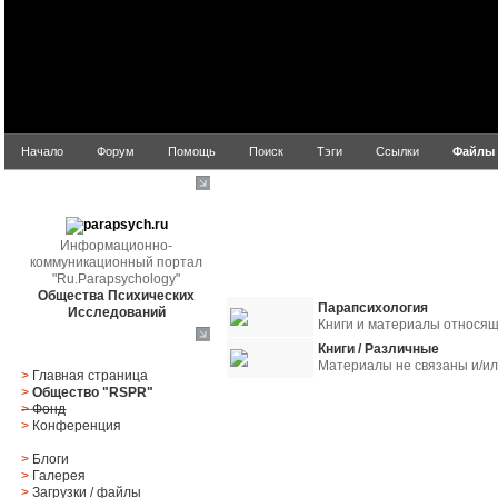
Начало
Форум
Помощь
Поиск
Тэги
Ссылки
Файлы
parapsych.ru
Информационно-
коммуникационный портал
"Ru.Parapsychology"
Общества Психических
Парапсихология
Исследований
Книги и материалы относящ
Главное меню
Книги / Различные
Материалы не связаны и/ил
>
Главная страница
>
Общество "RSPR"
>
Фонд
>
Конференция
Название
Рейтинг
П
>
Блоги
>
Галерея
>
Загрузки
/
файлы