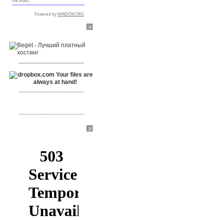
RSPR сотрудничает с:
___________________
___________________
___________________
[+]