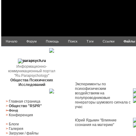
Начало
Форум
Помощь
Поиск
Тэги
Ссылки
Файлы
parapsych.ru
Информационно-
коммуникационный портал
"Ru.Parapsychology"
Название
Р
Общества Психических
Эксперименты по
Исследований
психофизическим
Главное меню
воздействиям на
полупроводниковые
>
Главная страница
генераторы шумового сигнала с
>
Общество "RSPR"
учас
>
Фонд
>
Конференция
Юрий Ядыкин "Влияние
>
Блоги
сознания на материю"
>
Галерея
>
Загрузки
/
файлы