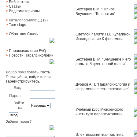
>
Библиотека
>
Статьи
Бехтерев В.М. "Гипноз.
>
Видеоматериалы
Внушение. Телепатия"
>
Каталог ссылок:
(1)
(2)
>
Тэги
/ tags
>
Обратная Cвязь
Светлой памяти Н.С.Кулагиной.
Исследование К-феномена
Материалы
>
Парапсихология FAQ
>
Новости Парапсихологии
Бехтерев В. М. "Внушение и его
Юзер
роль в общественной жизни"
Добро пожаловать,
гость
.
Пожалуйста,
войдите
или
зарегистрируйтесь
.
Дубров А.П. "Парапсихология и
Вход:
современное естествознание"
Пароль:
Войти
на:
Учебный курс Мюнхенского
института парапсихологии
Забыли пароль?
Поиск
Электромагнитная картина