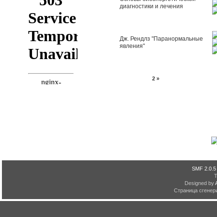
диагностики и лечения
Дж. Рендлз "Паранормальные
явления"
Страниц:
1
2
»
SMF 2.0.5
Designed by
Страница сгенери