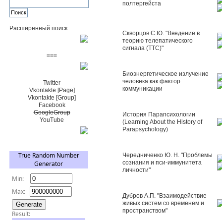
полтергейста
Расширенный поиск
Скворцов С.Ю. "Введение в
теорию телепатического
Пожертвовать $
сигнала (ТТС)"
===
Сообщество+
Биоэнергетическое излучение
человека как фактор
Twitter
коммуникации
Vkontakte [Page]
Vkontakte [Group]
Facebook
GoogleGroup
История Парапсихологии
YouTube
(Learning About the History of
Parapsychology)
TRNG
Чередниченко Ю. Н. "Проблемы
сознания и пси-иммунитета
личности"
Дубров А.П. "Взаимодействие
живых систем со временем и
пространством"