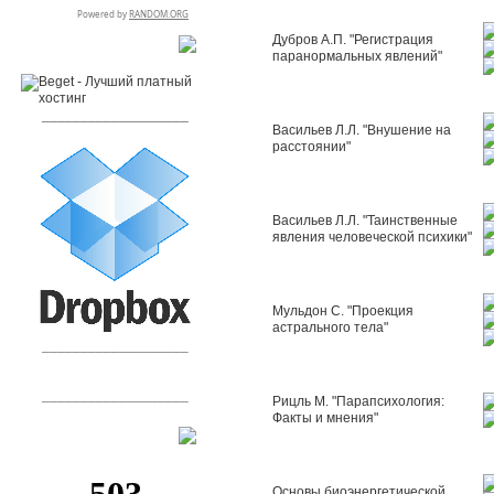
Дубров А.П. "Регистрация
RSPR сотрудничает с:
паранормальных явлений"
___________________
Васильев Л.Л. "Внушение на
расстоянии"
Васильев Л.Л. "Таинственные
явления человеческой психики"
Мульдон С. "Проекция
астрального тела"
___________________
___________________
Рицль М. "Парапсихология:
Факты и мнения"
[+]
Основы биоэнергетической