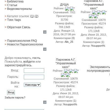
Пархомов А.Г.
>
Библиотека
ДУША
"Управляемый
>
Статьи
хаос"
Рейтинг:
>
Видеоматериалы
Рейтинг:
Скачиваний: 7911
>
Каталог ссылок:
(1)
(2)
Просмотров:
>
Тэги
/ tags
31700
Скачиваний: 10679
Размер файла:
Просмотров: 45274
>
Обратная Cвязь
769.13kB
Размер файла:
Дата: Января 13,
171.12kB
Материалы
2016, 06:27:08 pm
Дата: Июня 18, 2013,
Комментарии (
0
)
09:07:44 pm
>
Парапсихология FAQ
Автор:
Alis_25
Комментарии (
1
)
>
Новости Парапсихологии
Автор:
%support%
Юзер
Добро пожаловать,
гость
.
Пархомов А.Г.
Пожалуйста,
войдите
или
"Управляемый
зарегистрируйтесь
.
хаос"
Эксперименты
Вход:
полупроводнико
Рейтинг:
Пароль:
Скачиваний: 10679
Просмотров: 45274
Войти
Размер файла:
на:
Да
171.12kB
Дата: Июня 18, 2013,
09:07:44 pm
Забыли пароль?
Комментарии (
1
)
Поиск
Автор:
%support%