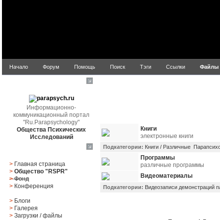
Начало
Форум
Помощь
Поиск
Тэги
Ссылки
Файлы
parapsych.ru
Информационно-
коммуникационный портал
Названи
"Ru.Parapsychology"
Книги
Общества Психических
электронные книги
Исследований
Подкатегории:
Книги / Различные
Парапсихо
Главное меню
Программы
>
Главная страница
различные программы
>
Общество "RSPR"
Видеоматериалы
>
Фонд
>
Конференция
Подкатегории:
Видеозаписи демонстраций п
>
Блоги
>
Галерея
>
Загрузки
/
файлы