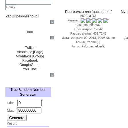
Программы для "наведения"
Муль
ИСС и ЗИ
Расширенный поиск
Рейтинг:
Пожертвовать $
Скачиваний: 3062
Просмотров: 17842
===
Размер файла: 432.71kB
Дата: Февраля 09, 2013, 10:08:06 pm
Да
Сообщество+
Комментарии (
3
)
Автор:
%forum.helper%
Twitter
Vkontakte [Page]
Vkontakte [Group]
Facebook
GoogleGroup
YouTube
TRNG