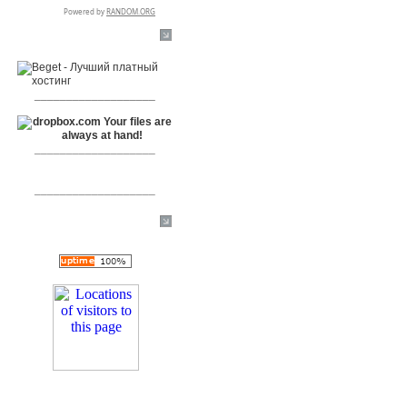
RSPR сотрудничает с:
___________________
___________________
___________________
[+]