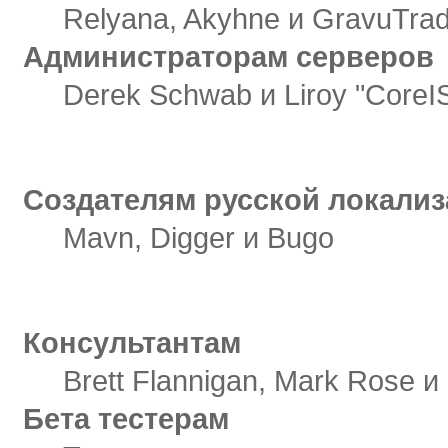
Relyana, Akyhne и GravuTra
Администраторам серверов
Derek Schwab и Liroy "CoreI
Создателям русской локализации
Создателям русской локали
Mavn, Digger и Bugo
Отдельное спасибо
Консультантам
Brett Flannigan, Mark Rose и
Бета тестерам