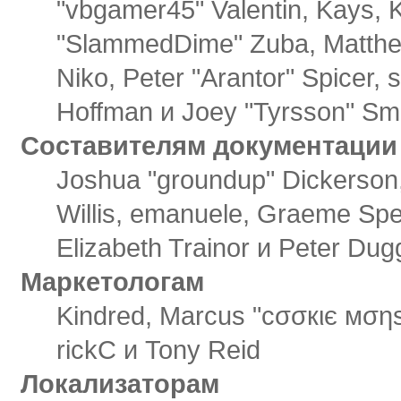
"vbgamer45" Valentin, Kays, K
"SlammedDime" Zuba, Matthew
Niko, Peter "Arantor" Spicer,
Hoffman и Joey "Tyrsson" Sm
Составителям документации
Joshua "groundup" Dickerson, 
Willis, emanuele, Graeme Sp
Elizabeth Trainor и Peter Du
Маркетологам
Kindred, Marcus "cσσкιє мσηѕ
rickC и Tony Reid
Локализаторам