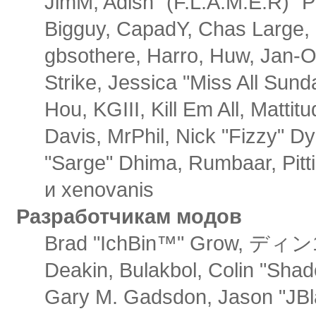
JimM, Adish "(F.L.A.M.E.R)" Pa
Bigguy, CapadY, Chas Large, 
gbsothere, Harro, Huw, Jan-O
Strike, Jessica "Miss All Sun
Hou, KGIII, Kill Em All, Mattit
Davis, MrPhil, Nick "Fizzy" Dy
"Sarge" Dhima, Rumbaar, Pit
и xenovanis
Разработчикам модов
Brad "IchBin™" Grow, ディン103
Deakin, Bulakbol, Colin "Shad
Gary M. Gadsdon, Jason "JBl