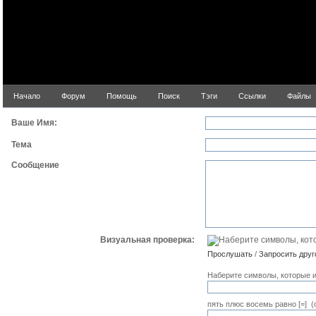
Начало
Форум
Помощь
Поиск
Тэги
Ссылки
Файлы
Ваше Имя:
Тема
Сообщение
Визуальная проверка:
Прослушать
/
Запросить друг
Наберите символы, которые и
пять плюс восемь равно [=] 