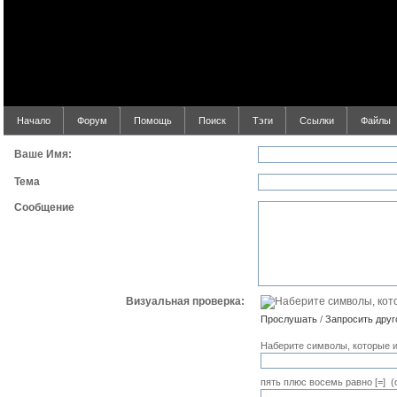
Начало
Форум
Помощь
Поиск
Тэги
Ссылки
Файлы
Ваше Имя:
Тема
Сообщение
Визуальная проверка:
Прослушать
/
Запросить друг
Наберите символы, которые и
пять плюс восемь равно [=] 