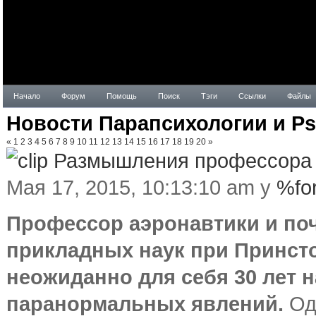
Начало
Форум
Помощь
Поиск
Тэги
Ссылки
Файлы
Новости Парапсихологии и Ps
«
1
2
3
4
5
6
7
8
9
10
11
12
13
14
15
16
17
18
19
20
»
Размышления профессора 
Мая 17, 2015, 10:13:10 am у
%fo
Профессор аэронавтики и по
прикладных наук при Принст
неожиданно для себя 30 лет 
паранормальных явлений.
Одн